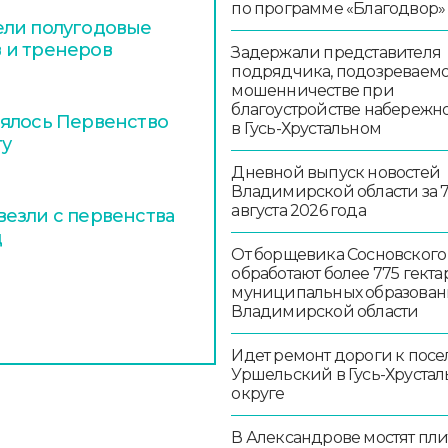
по программе «Благодвор»
ели полугодовые
 и тренеров
Задержали представителя
подрядчика, подозреваемо
мошенничестве при
благоустройстве набережн
оялось Первенство
в Гусь-Хрустальном
ту
Дневной выпуск новостей
Владимирской области за 
августа 2026 года
езли с первенства
д
От борщевика Сосновского
обработают более 775 гекта
муниципальных образован
Владимирской области
Идет ремонт дороги к посе
Уршельский в Гусь-Хруста
округе
В Александрове мостят пл