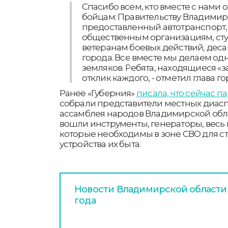
Спасибо всем, кто вместе с нами
бойцам: Правительству Владимир
предоставленный автотранспорт,
общественным организациям, ст
ветеранам боевых действий, дес
города. Все вместе мы делаем од
земляков. Ребята, находящиеся «з
отклик каждого, - отметил глава г
Ранее «Губерния»
писала, что сейчас п
собрали представители местных диасп
ассамблея народов Владимирской обла
вошли инструменты, генераторы, весь 
которые необходимы в зоне СВО для ст
устройства их быта.
Новости Владимирской области з
года