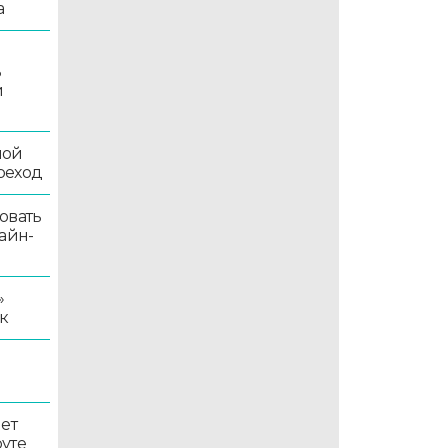
а
ь
й
ной
реход
овать
айн-
»
к
ет
уте