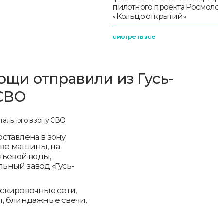
пилотного проекта Росмо
«Кольцо открытий»
смотреть все
щи отправили из Гусь-
 СВО
ставлена в зону
две машины, на
тьевой воды,
ьный завод «Гусь-
маскировочные сети,
, блиндажные свечи,