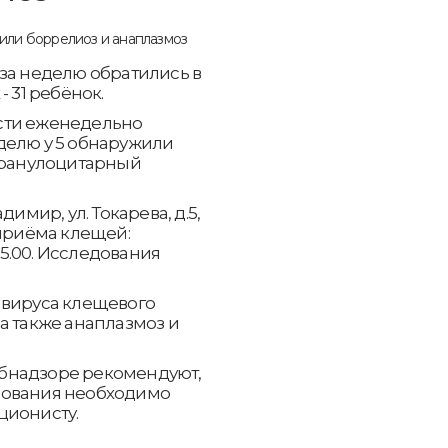
за неделю обратились в
 31 ребёнок.
сти еженедельно
делю у 5 обнаружили
 гранулоцитарный
имир, ул. Токарева, д.5,
 приёма клещей:
15.00. Исследования
 вируса клещевого
а также анаплазмоз и
бнадзоре рекомендуют,
дования необходимо
ционисту.