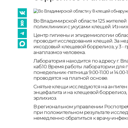
Во Владимирской области 125 жителей 
поликлиники с укусами клещей. Из них -
Центр гигиены и эпидемиологии обла
проводит исследования клещей. За не
иксодовый клещевой боррелиоз, у 3 -
анаплазмоз человека.
Лаборатория находится по адресу г. Влад
каб.10. Время работы лаборатории для
понедельник-пятница 9.00-11.00 и 14.00-
проводятся на платной основе.
Снятые клещи исследуются на антиген
энцефалита и на клещевой боррелиоз, 
эрлихиоз.
В региональном управлении Роспотре
при положительном результате иссле
немедленно обратиться к врачу-инфек