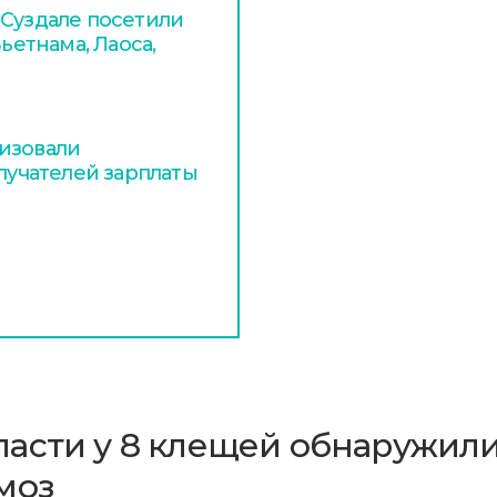
 Суздале посетили
ьетнама, Лаоса,
изовали
олучателей зарплаты
асти у 8 клещей обнаружил
моз