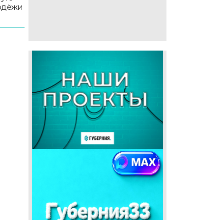
лодёжи