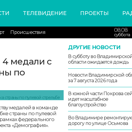
СТИ
ТЕЛЕВИДЕНИЕ
ПРОЕКТЫ
РА
08.08
рт
Происшествия
суббота
ДРУГИЕ НОВОСТИ
В субботу во Владимирско
 4 медали с
области ожидается дождь
аны по
Новости Владимирской об
за 7 августа 2026 года
В южной части Покрова се
идет масштабное
благоустройство
ству медалей в команде
бке страны по пулевой
Во Владимире ремонтиру
 рамках федерального
дорогу по улице Осьмова
екта «Демография».