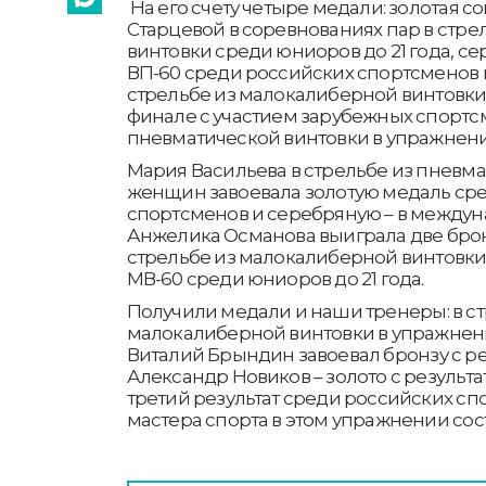
На его счету четыре медали: золотая с
Старцевой в соревнованиях пар в стре
винтовки среди юниоров до 21 года, с
ВП-60 среди российских спортсменов и
стрельбе из малокалиберной винтовки
финале с участием зарубежных спортсм
пневматической винтовки в упражнени
Мария Васильева в стрельбе из пневм
женщин завоевала золотую медаль ср
спортсменов и серебряную – в между
Анжелика Османова выиграла две бро
стрельбе из малокалиберной винтовки
МВ-60 среди юниоров до 21 года.
Получили медали и наши тренеры: в ст
малокалиберной винтовки в упражнени
Виталий Брындин завоевал бронзу с рез
Александр Новиков – золото с результат
третий результат среди российских с
мастера спорта в этом упражнении сост