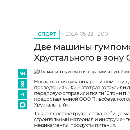
2024-05-22
12:00
СПОРТ
Две машины гумпомо
Хрустального в зону
Новая партия гуманитарной помощи до
проведения СВО. В этот раз загрузили 
передовую отправили почти 10 тонн пи
предоставленной ООО Пивобезалкогол
Хрустальный».
Также в составе груза - сетка-рабица, 
строительный материал и инструменты
медикаменты, продукты питания.