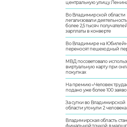
центральную улицу Ленин
Во Владимирской области
легализовали деятельност
более 2,5 тысяч получателе
зарплаты в конверте
Во Владимире на Юбилей
переносят пешеходный пе
МВД посоветовало использ
виртуальную карту при онл
покупках
На премию «Человек труда
подано уже более 100 заяво
За сутки во Владимирской
области утонули 2 человека
Владимирская область стан
финальной точкой в маршр