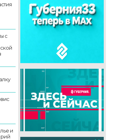
астия
ы с
мской
в
алку
рвис
олье и
орий