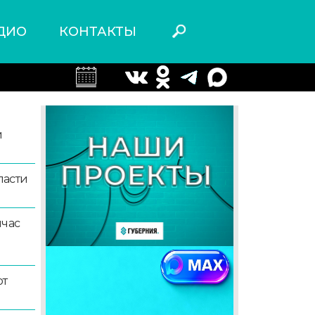
ДИО
КОНТАКТЫ
й
ласти
йчас
ют