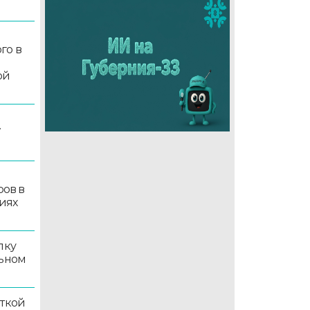
го в
ой
7
ров в
иях
лку
льном
иткой