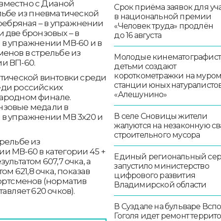
овместно с Дианой
Срок приёма заявок для уч
льбе из пневматической
в национальной премии
еребряная – в упражнении
«Человек труда» продлён
 две бронзовых – в
до 16 августа
 в упражнении МВ-60 и в
енов в стрельбе из
Молодые кинематографист
и ВП-60.
детьми создают
короткометражки на муро
атической винтовки среди
станции юных натуралисто
еди российских
«Алешунино»
народном финале.
нзовые медали в
В селе Сновицы жители
 в упражнении МВ 3х20 и
жалуются на незаконную св
строительного мусора
рельбе из
и МВ-60 в категории 45 +
Единый региональный се
ультатом 607,7 очка, а
запустило министерство
ом 621,8 очка, показав
цифрового развития
портсменов (норматив
Владимирской области
авляет 620 очков).
В Суздале на бульваре Всп
Гоголя идет ремонт террит