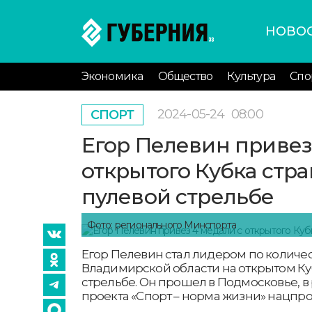
НОВО
Экономика
Общество
Культура
Спо
2024-05-24
08:00
СПОРТ
Егор Пелевин привез
открытого Кубка стр
пулевой стрельбе
Фото: регионального Минспорта
Егор Пелевин стал лидером по количе
Владимирской области на открытом Ку
стрельбе. Он прошел в Подмосковье, в
проекта «Спорт – норма жизни» нацпро