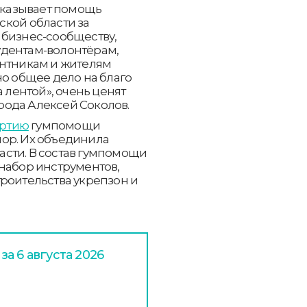
 оказывает помощь
ской области за
 бизнес-сообществу,
удентам-волонтёрам,
антникам и жителям
но общее дело на благо
а лентой», очень ценят
орода Алексей Соколов.
артию
гумпомощи
ор. Их объединила
сти. В состав гумпомощи
набор инструментов,
роительства укрепзон и
а 6 августа 2026