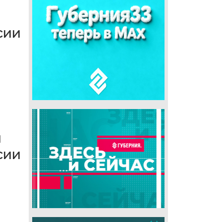
сии
ы
сии