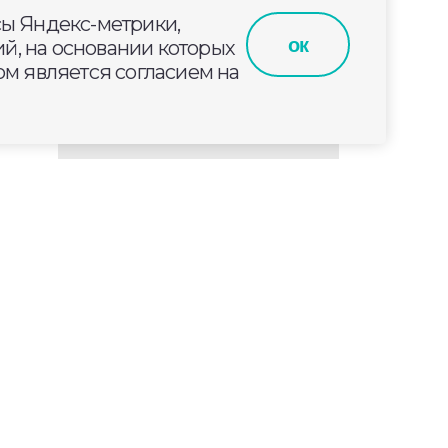
сы Яндекс-метрики,
е
ок
й, на основании которых
м является согласием на
ли