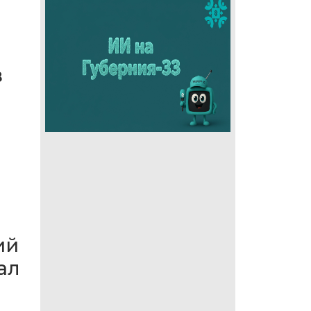
в
ий
ал