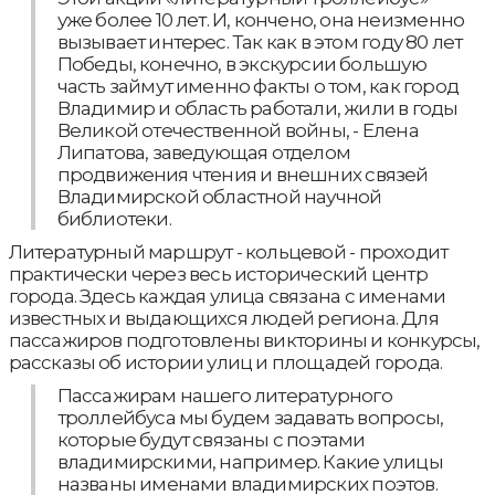
уже более 10 лет. И, кончено, она неизменно
вызывает интерес. Так как в этом году 80 лет
Победы, конечно, в экскурсии большую
часть займут именно факты о том, как город
Владимир и область работали, жили в годы
Великой отечественной войны, - Елена
Липатова, заведующая отделом
продвижения чтения и внешних связей
Владимирской областной научной
библиотеки.
Литературный маршрут - кольцевой - проходит
практически через весь исторический центр
города. Здесь каждая улица связана с именами
известных и выдающихся людей региона. Для
пассажиров подготовлены викторины и конкурсы,
рассказы об истории улиц и площадей города.
Пассажирам нашего литературного
троллейбуса мы будем задавать вопросы,
которые будут связаны с поэтами
владимирскими, например. Какие улицы
названы именами владимирских поэтов.