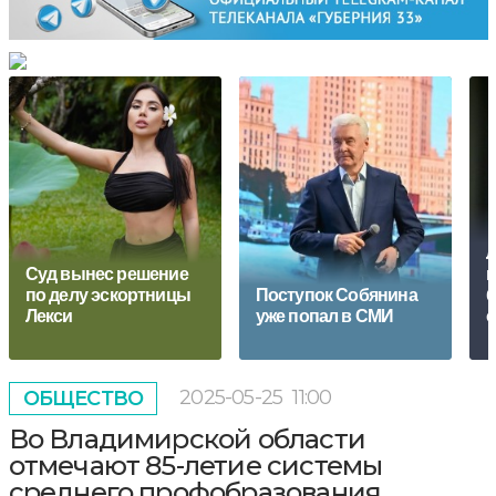
Л
Суд вынес решение
п
по делу эскортницы
Поступок Собянина
б
Лекси
уже попал в СМИ
о
2025-05-25
11:00
ОБЩЕСТВО
Во Владимирской области
отмечают 85-летие системы
среднего профобразования