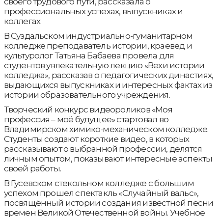
своего трудового пути, рассказала о
профессиональных успехах, выпускниках и
коллегах.
В Суздальском индустриально-гуманитарном
колледже преподаватель истории, краевед и
культуролог Татьяна Бабаева провела для
студентов увлекательную лекцию «Вехи истории
колледжа», рассказав о педагогических династиях,
выдающихся выпускниках и интересных фактах из
истории образовательного учреждения.
Творческий конкурс видеороликов «Моя
профессия – моё будущее» стартовал во
Владимирском химико-механическом колледже.
Студенты создают короткие видео, в которых
рассказывают о выбранной профессии, делятся
личным опытом, показывают интересные аспекты
своей работы.
В Гусевском стекольном колледже с большим
успехом прошел спектакль «Случайный вальс»,
посвящённый истории создания известной песни
времен Великой Отечественной войны. Учебное