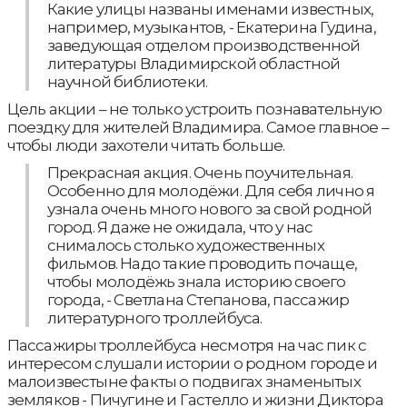
Какие улицы названы именами известных,
например, музыкантов, - Екатерина Гудина,
заведующая отделом производственной
литературы Владимирской областной
научной библиотеки.
Цель акции – не только устроить познавательную
поездку для жителей Владимира. Самое главное –
чтобы люди захотели читать больше.
Прекрасная акция. Очень поучительная.
Особенно для молодёжи. Для себя лично я
узнала очень много нового за свой родной
город. Я даже не ожидала, что у нас
снималось столько художественных
фильмов. Надо такие проводить почаще,
чтобы молодёжь знала историю своего
города, - Светлана Степанова, пассажир
литературного троллейбуса.
Пассажиры троллейбуса несмотря на час пик с
интересом слушали истории о родном городе и
малоизвестыне факты о подвигах знаменытых
земляков - Пичугине и Гастелло и жизни Диктора