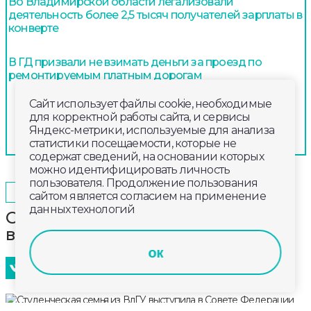
Во Владимирской области легализовали
деятельность более 2,5 тысяч получателей зарплаты в
конверте
В ГД призвали не взимать деньги за проезд по
ремонтируемым платным дорогам
Сайт использует файлы cookie, необходимые
для корректной работы сайта, и сервисы
Яндекс-метрики, используемые для анализа
статистики посещаемости, которые не
содержат сведений, на основании которых
можно идентифицировать личность
пользователя. Продолжение пользования
2025-05-25
10:00
ОБЩЕСТВО
сайтом является согласием на применение
данных технологий
Студенческая семья из ВлГУ
выступила в Совете Федерации
ок