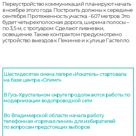
Переустройство коммуникаций планируют начать
в ноябре этого года. Построить должны к середине
сентября. Протяженность участка - 607 метров. Это
будет четырехполосная дорога, ширина полосы –
по 3,5 м, с тротуаром. Сделают ливневки,
освещение. Также контрактом предусмотрено
устройство выездов к Пекинке и к улице Гастелло.
Шестидесятая смена лагеря «Искатель» стартовала
на базе центра «Олимп»
В Гусь-Хрустальном округе продолжаются работы по
модернизации водопроводной сети
Во Владимирской области начала работу
телефонная «горячая линия» для избирателей
по вопросам предстоящих выборов