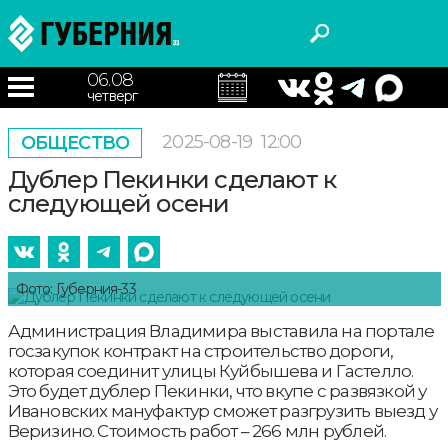
06.08
четверг
2025-08-19
12:00
ОБЩЕСТВО
Дублер Пекинки сделают к
следующей осени
Фото: Губерния-33
Администрация Владимира выставила на портале
госзакупок контракт на строительство дороги,
которая соединит улицы Куйбышева и Гастелло.
Это будет дублер Пекинки, что вкупе с развязкой у
Ивановских мануфактур сможет разгрузить выезд у
Веризино. Стоимость работ – 266 млн рублей.