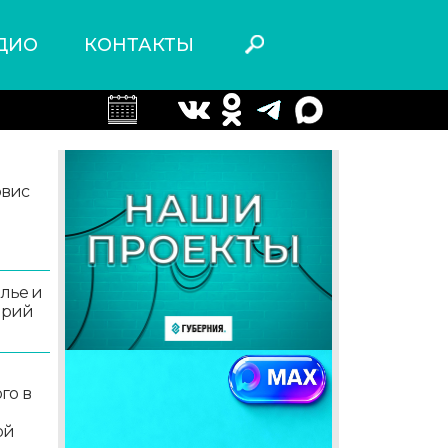
ДИО
КОНТАКТЫ
рвис
олье и
орий
го в
ой