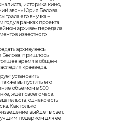
налиста, историка кино,
ний звон» Юрия Белова.
ыграла его внучка –
 году в рамках проекта
мейном архиве» передала
ментов известного
едать архиву весь
я Белова, пришлось
стоящее время в общем
наследия краеведа.
рует установить
 также выпустить его
ение объёмом в 500
ке, ждёт своего часа.
дательств, однако есть
ка. Как только
изведение выйдет в свет.
 лучшим подарком для её