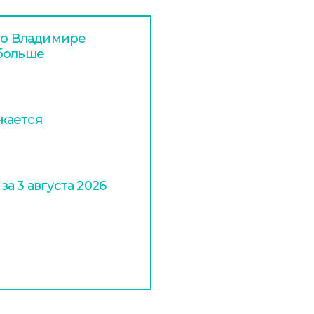
 во Владимире
 больше
жается
а 3 августа 2026