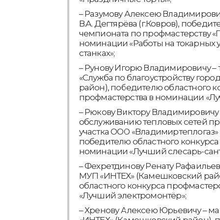
– Разумову Алексею Владимирович
В.А. Дегтярёва (г.Ковров), победи
чемпионата по профмастерству «
номинации «Работы на токарных
станках»;
– Рунову Игорю Владимировичу – 
«Служба по благоустройству горо
район), победителю областного к
профмастерства в номинации «Лу
– Рюкову Виктору Владимировичу 
обслуживанию тепловых сетей п
участка ООО «Владимиртеплогаз»
победителю областного конкурса
номинации «Лучший слесарь-сант
– Фехретдинову Ренату Рафаильев
МУП «ИНТЕХ» (Камешковский рай
областного конкурса профмастер
«Лучший электромонтёр»;
– Хренову Алексею Юрьевичу – ма
«ИНТЕХ» (Камешковский район), 