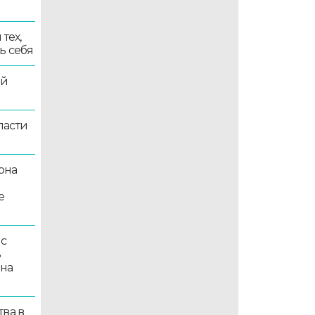
тех,
ь себя
ой
ласти
она
е
 с
ь
 на
ва в