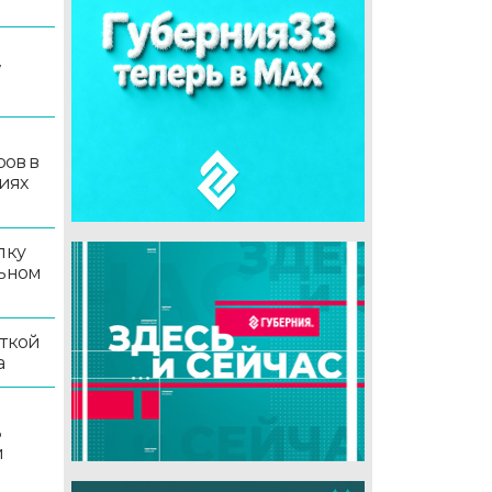
7
ров в
иях
лку
льном
иткой
а
ь
й