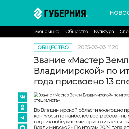
НОВО
Экономика
Общество
Культура
Спо
2025-03-03
11:20
ОБЩЕСТВО
Звание «Мастер Зем
Владимирской» по ит
года присвоено 13 с
Во Владимирской области ежегодно п
конкурсы по наиболее востребованным
года их победителям присваивается з
Владимирской». По итогам 2024 года ег