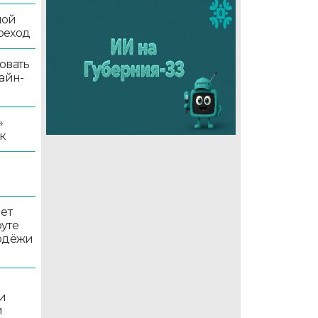
ной
реход
овать
айн-
»
к
ет
уте
лодёжи
и
и