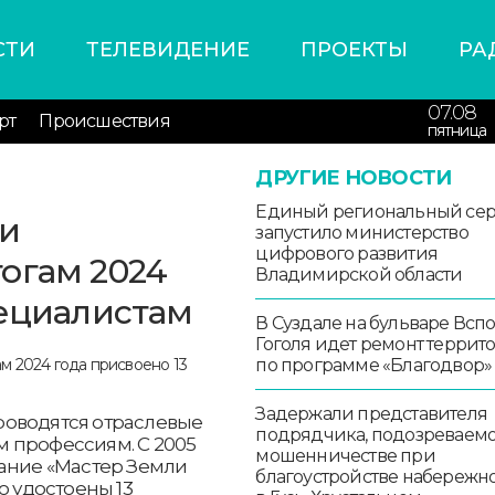
СТИ
ТЕЛЕВИДЕНИЕ
ПРОЕКТЫ
РА
07.08
рт
Происшествия
пятница
ДРУГИЕ НОВОСТИ
Единый региональный се
ли
запустило министерство
цифрового развития
огам 2024
Владимирской области
пециалистам
В Суздале на бульваре Всп
Гоголя идет ремонт террит
по программе «Благодвор»
Задержали представителя
роводятся отраслевые
подрядчика, подозреваемо
 профессиям. С 2005
мошенничестве при
вание «Мастер Земли
благоустройстве набережн
о удостоены 13