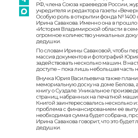
РФ, члена Союза краеведов России, жур
учредителя и редактора газеты «Вечер
Особую роль в открытии фонда № 1400 с
Ирина Савакова. Именно она в прошлом
«История Владимирской области в се
огромное количество уникальных доку
дедушки.
По словам Ирины Саваковой, чтобы пер
массив документов и фотографий Юри
задействовать несколько машин. В на
доступе – пока лишь небольшая часть 
Внучка Юрия Васильевича также плани
мемориальную доску на доме Белова, а
книгу о Суздале. Уникальное произвед
страниц, набранных на печатной машин
Книгой заинтересовались несколько из
проблема с финансированием её выпус
необходимая сумма будет собрана, про
Ирина Савакова говорит, что это будет
дедушки.