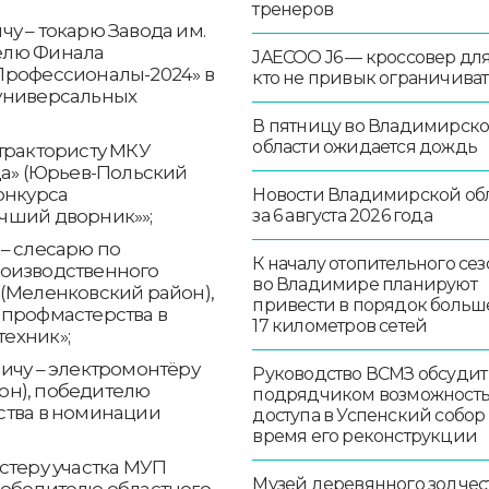
тренеров
у – токарю Завода им.
телю Финала
JAECOO J6 — кроссовер для 
Профессионалы-2024» в
кто не привык ограничиват
 универсальных
В пятницу во Владимирск
области ожидается дождь
трактористу МКУ
да» (Юрьев-Польский
онкурса
Новости Владимирской об
чший дворник»»;
за 6 августа 2026 года
– слесарю по
К началу отопительного сез
роизводственного
во Владимире планируют
 (Меленковский район),
привести в порядок больш
 профмастерства в
17 километров сетей
ехник»;
ичу – электромонтёру
Руководство ВСМЗ обсудит
он), победителю
подрядчиком возможност
ства в номинации
доступа в Успенский собор
время его реконструкции
стеру участка МУП
Музей деревянного зодчест
победителю областного