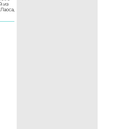
й из
 Лаоса,