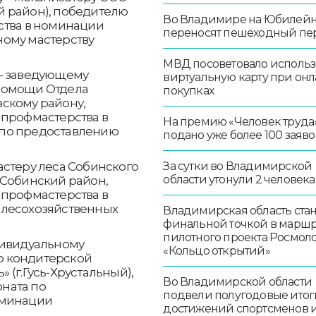
 район), победителю
Во Владимире на Юбилей
ства в номинации
переносят пешеходный пе
ому мастерству
МВД посоветовало использ
 – заведующему
виртуальную карту при онл
помощи Отдела
покупках
скому району,
 профмастерства в
На премию «Человек труда
по предоставлению
подано уже более 100 заяво
астеру леса Собинского
За сутки во Владимирской
области утонули 2 человека
 Собинский район,
 профмастерства в
 лесохозяйственных
Владимирская область стан
финальной точкой в маршр
пилотного проекта Росмо
дивидуальному
«Кольцо открытий»
ю кондитерской
 (г.Гусь-Хрустальный),
Во Владимирской области
ната по
подвели полугодовые итог
оминации
достижений спортсменов 