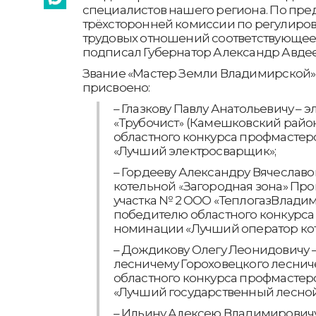
специалистов нашего региона. По пр
трёхсторонней комиссии по регулиро
трудовых отношений соответствующе
подписал Губернатор Александр Авдее
Звание «Мастер Земли Владимирской» 
присвоено:
– Глазкову Павлу Анатольевичу –
«Трубочист» (Камешковский райо
областного конкурса профмастер
«Лучший электросварщик»;
– Гордееву Александру Вячеславо
котельной «Загородная зона» Пр
участка № 2 ООО «ТеплогазВладим
победителю областного конкурса
номинации «Лучший оператор кот
– Дождикову Олегу Леонидовичу –
лесничему Гороховецкого леснич
областного конкурса профмастер
«Лучший государственный лесной
– Ильину Алексею Владимировичу