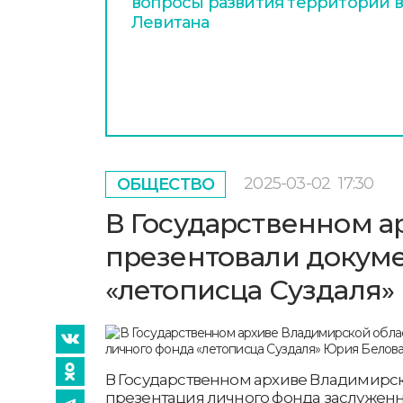
вопросы развития территории в
Левитана
2025-03-02
17:30
ОБЩЕСТВО
В Государственном а
презентовали докуме
«летописца Суздаля»
В Государственном архиве Владимирск
презентация личного фонда заслуженн