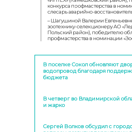
конкурса профмастерства в ном
слесарь аварийно-восстановитель
– Шагушиной Валерии Евгеньевне
зоотехнику-селекционеру АО «Ле
Польский район), победителю об
профмастерства в номинации «Зо
В поселке Сокол обновляют дво
водопровод благодаря поддерж
бюджета
В четверг во Владимирской обл
и жарко
Сергей Волков обсудил с горо