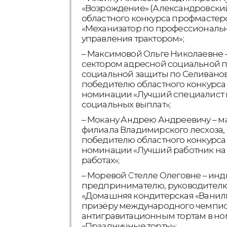
«Возрождение» (Александровский
областного конкурса профмастер
«Механизатор по профессиональн
управления трактором»;
– Максимовой Ольге Николаевне
сектором адресной социальной 
социальной защиты по Селиванов
победителю областного конкурса
номинации «Лучший специалист 
социальных выплат»;
– Мокану Андрею Андреевичу – м
филиала Владимирского лесхоза,
победителю областного конкурса
номинации «Лучший работник на
работах»;
– Моревой Стелле Олеговне – ин
предпринимателю, руководител
«Домашняя кондитерская «Ваниль»
призёру международного чемпио
антигравитационным тортам в н
«Праздничные торты»;