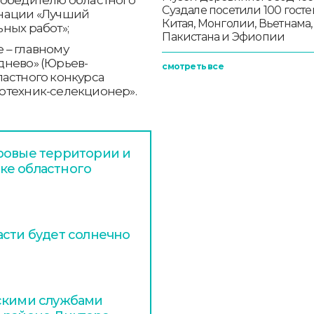
Суздале посетили 100 госте
инации «Лучший
Китая, Монголии, Вьетнама,
ных работ»;
Пакистана и Эфиопии
 – главному
днево» (Юрьев-
смотреть все
ластного конкурса
отехник-селекционер».
ровые территории и
ке областного
асти будет солнечно
дскими службами