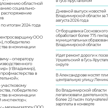
в Гусь-Хрустальном
едложению областной
ванию социально-
Дневной выпуск новостей
е распоряжение
Владимирской области за 
в.
августа 2026 года
по итогам 2024 года
От борщевика Сосновского
обработают более 775 гекта
 электросварщику ООО
муниципальных образован
н), победителю
Владимирской области
ства в номинации
Идет ремонт дороги к посе
вичу – оператору
Уршельский в Гусь-Хруста
оизводственного
округе
ир» (г.Владимир),
 профмастерства в
В Александрове мостят пл
ельной»;
центральную улицу Ленин
 участковому
ества, победителю
Во Владимирской области
ства в номинации
легализовали деятельност
более 2,5 тысяч получателе
 инспектор»;
зарплаты в конверте
 – механизатору ООО