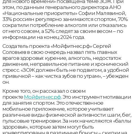
для нового времени» посвящена теме ЗОЖ. При
этом, по данным генерального директора АНО
«Национальные приоритеты» Софии Малявиной,
33% россиян регулярно занимаются спортом, 70%
сократили потребление алкоголя или отказались
от него совсем, а 52% следят за своим весом – по
информации на конец 2024 года.
Создатель проекта «Мойфитнес.рф» Сергей
Соловьев в свою очередь назвал пять главных
врагов здоровья: курение, алкоголь, недостаток
движения, неправильное питание и хронический
стресс. «ЗОЖ должен быть не подвигом, а удобной
привычкой – как чистка зубов по утрам», – убежден
он.
Кроме того, он рассказал о своем
проекте
Мойфитнес.рф
. Это инструмент мотивации
для занятия спортом. Это отечественное
мобильное приложение, которое учитывает
различные виды физической активности: шаги, бег,
пульсовые тренировки. За них начисляются «баллы
здоровья», которые затем могут быть
конвертированы в различные бонусы – скидки на