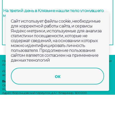
На третий день в Клязьме нашли тело утонувшего
молодого мужчины
Сайт использует файлы cookie, необходимые
для корректной работы сайта, и сервисы
Яндекс-метрики, используемые для анализа
статистики посещаемости, которые не
содержат сведений, на основании которых
можно идентифицировать личность
пользователя. Продолжение пользования
сайтом является согласием на применение
данных технологий
Наши партнеры: радио «LikeFm» 107,9 Fm во Владимире и 102,8 Fm в городе
Александрове
Использование материалов сайта допускается только при наличии
активной ссылки.
ок
Выходные данные:
Сетевое издание: «Губерния 33»
Учредитель: ООО «Телерадиокомпания «Губерния-33»
Адрес: Воронцовский переулок, д.4.г. Владимир, 600000
Телефон: 8 (4922) 36-20-36.
E-Mail: news@trc33.ru
Главный редактор: Шилова Анастасия Олеговна.
Политика обработки Персональных данных