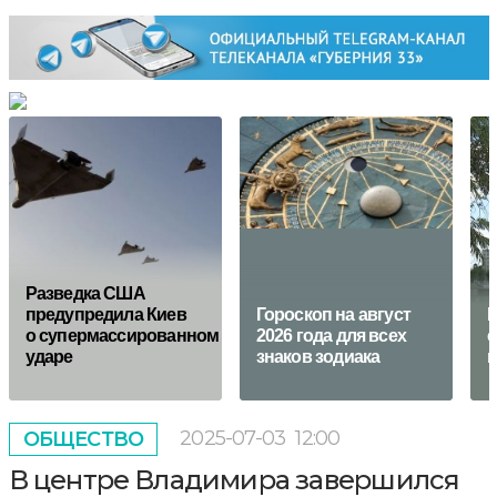
Разведка США
предупредила Киев
Гороскоп на август
В
о супермассированном
2026 года для всех
с
ударе
знаков зодиака
в
2025-07-03
12:00
ОБЩЕСТВО
В центре Владимира завершился