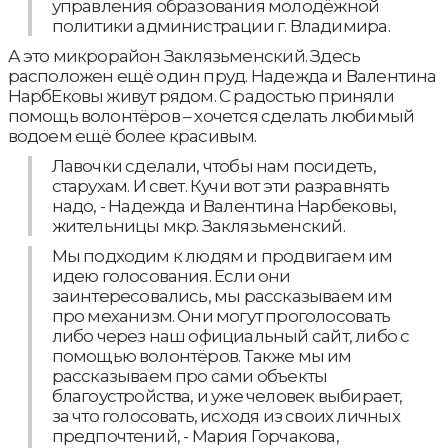
управления образования молодёжной
политики администрации г. Владимира.
А это микрорайон Заклязьменский. Здесь
расположен ещё один пруд. Надежда и Валентина
НарбЕковы живут рядом. С радостью приняли
помощь волонтёров – хочется сделать любимый
водоем ещё более красивым.
Лавочки сделали, чтобы нам посидеть,
старухам. И свет. Кучи вот эти разравнять
надо, - Надежда и Валентина Нарбековы,
жительницы мкр. Заклязьменский.
Мы подходим к людям и продвигаем им
идею голосования. Если они
заинтересовались, мы рассказываем им
про механизм. Они могут проголосовать
либо через наш официальный сайт, либо с
помощью волонтёров. Также мы им
рассказываем про сами объекты
благоустройства, и уже человек выбирает,
за что голосовать, исходя из своих личных
предпочтений, - Мария Горчакова,