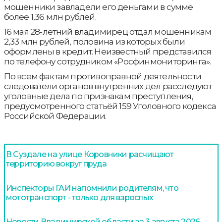
мошенники завладели его деньгами в сумме
более 1,36 млн рублей.
16 мая 28-летний владимирец отдал мошенникам
2,33 млн рублей, половина из которых были
оформлены в кредит. Неизвестный представился
по телефону сотрудником «Росфинмониторинга».
По всем фактам противоправной деятельности
следователи органов внутренних дел расследуют
уголовные дела по признакам преступления,
предусмотренного статьёй 159 Уголовного кодекса
Российской Федерации.
В Суздале на улице Коровники расчищают
территорию вокруг пруда
Инспекторы ГАИ напомнили родителям, что
мототранспорт - только для взрослых
Новости Владимирской области за 3 августа 2026