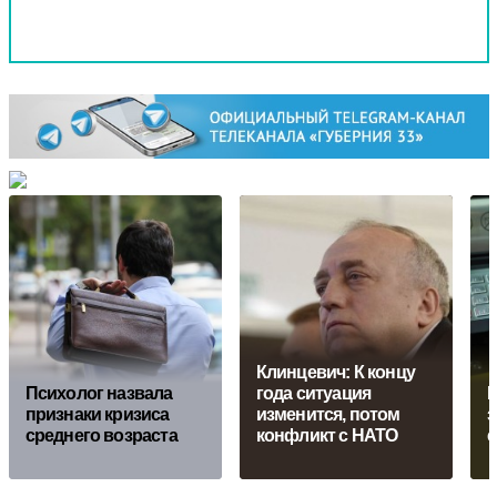
Клинцевич: К концу
Психолог назвала
года ситуация
Р
признаки кризиса
изменится, потом
з
среднего возраста
конфликт с НАТО
е