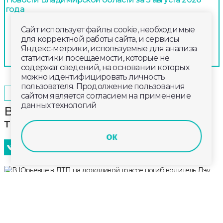
года
Сайт использует файлы cookie, необходимые
для корректной работы сайта, и сервисы
Яндекс-метрики, используемые для анализа
статистики посещаемости, которые не
содержат сведений, на основании которых
можно идентифицировать личность
пользователя. Продолжение пользования
2025-05-20
16:56
ОБЩЕСТВО
сайтом является согласием на применение
данных технологий
В Юрьевце в ДТП на дождливой
трассе погиб водитель Дэу
ок
В Юрьевце в ДТП на дождливой трассе погиб
водитель Дэу
Смертельная авария произошла в Юрьевце
сегодня днём во время ливня. Предварительную