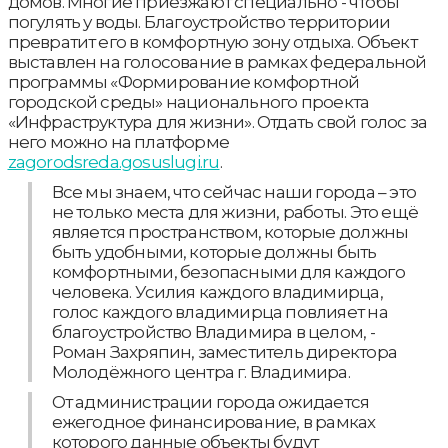
домов. Многие приезжают специально - чтобы
погулять у воды. Благоустройство территории
превратит его в комфортную зону отдыха. Объект
выставлен на голосование в рамках федеральной
программы «Формирование комфортной
городской среды» национального проекта
«Инфраструктура для жизни». Отдать свой голос за
него можно на платформе
zagorodsreda.gosuslugi.ru
.
Все мы знаем, что сейчас наши города – это
не только места для жизни, работы. Это ещё
является пространством, которые должны
быть удобными, которые должны быть
комфортными, безопасными для каждого
человека. Усилия каждого владимирца,
голос каждого владимирца повлияет на
благоустройство Владимира в целом, -
Роман Захряпин, заместитель директора
Молодёжного центра г. Владимира.
От администрации города ожидается
ежегодное финансирование, в рамках
которого данные объекты будут