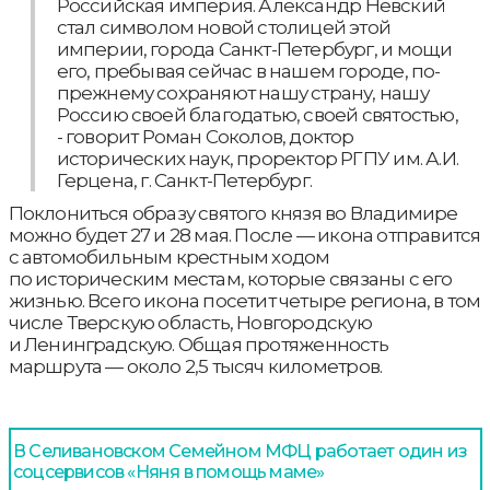
Российская империя. Александр Невский
стал символом новой столицей этой
империи, города Санкт-Петербург, и мощи
его, пребывая сейчас в нашем городе, по-
прежнему сохраняют нашу страну, нашу
Россию своей благодатью, своей святостью,
- говорит Роман Соколов, доктор
исторических наук, проректор РГПУ им. А.И.
Герцена, г. Санкт-Петербург.
Поклониться образу святого князя во Владимире
можно будет 27 и 28 мая. После — икона отправится
с автомобильным крестным ходом
по историческим местам, которые связаны с его
жизнью. Всего икона посетит четыре региона, в том
числе Тверскую область, Новгородскую
и Ленинградскую. Общая протяженность
маршрута — около 2,5 тысяч километров.
В Селивановском Семейном МФЦ работает один из
соцсервисов «Няня в помощь маме»