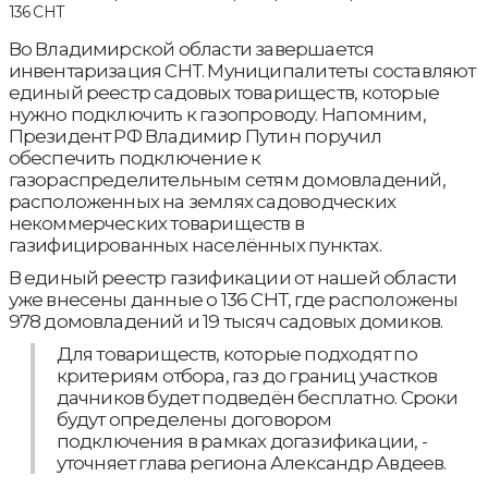
Во Владимирской области завершается
инвентаризация СНТ. Муниципалитеты составляют
единый реестр садовых товариществ, которые
нужно подключить к газопроводу. Напомним,
Президент РФ Владимир Путин поручил
обеспечить подключение к
газораспределительным сетям домовладений,
расположенных на землях садоводческих
некоммерческих товариществ в
газифицированных населённых пунктах.
В единый реестр газификации от нашей области
уже внесены данные о 136 СНТ, где расположены
978 домовладений и 19 тысяч садовых домиков.
Для товариществ, которые подходят по
критериям отбора, газ до границ участков
дачников будет подведён бесплатно. Сроки
будут определены договором
подключения в рамках догазификации, -
уточняет глава региона Александр Авдеев.