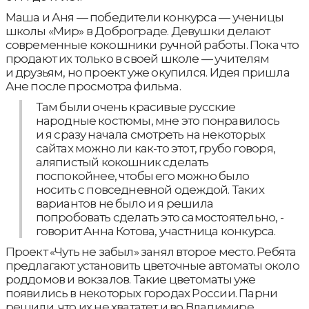
Маша и Аня — победители конкурса — ученицы
школы «Мир» в Доброграде. Девушки делают
современные кокошники ручной работы. Пока что
продают их только в своей школе — учителям
и друзьям, но проект уже окупился. Идея пришла
Ане после просмотра фильма.
Там были очень красивые русские
народные костюмы, мне это понравилось
и я сразу начала смотреть на некоторых
сайтах можно ли как-то этот, грубо говоря,
аляпистый кокошник сделать
поспокойнее, чтобы его можно было
носить с повседневной одеждой. Таких
вариантов не было и я решила
попробовать сделать это самостоятельно, -
говорит Анна Котова, участница конкурса.
Проект «Чуть не забыл» занял второе место. Ребята
предлагают установить цветочные автоматы около
роддомов и вокзалов. Такие цветоматы уже
появились в некоторых городах России. Парни
решили, что их не хвататет и во Владимире.