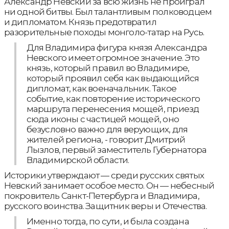
Александр Невский за всю жизнь не проиграл
ни одной битвы. Был талантливым полководцем
и дипломатом. Князь предотвратил
разорительные походы монголо-татар на Русь.
Для Владимира фигура князя Александра
Невского имеет огромное значение. Это
князь, который правил во Владимире,
который проявил себя как выдающийся
дипломат, как военачальник. Такое
событие, как повторение исторического
маршрута перенесения мощей, приезд
сюда иконы с частицей мощей, оно
безусловно важно для верующих, для
жителей региона, - говорит Дмитрий
Лызлов, первый заместитель Губернатора
Владимирской области.
Историки утверждают — среди русских святых
Невский занимает особое место. Он — небесный
покровитель Санкт-Петербурга и Владимира,
русского воинства. Защитник веры и Отечества.
Именно тогда, по сути, и была создана