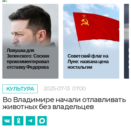
Ловушка для
В
Зеленского: Соскин
Советский флаг на
к
прокомментировал
Луне: названа цена
м
отставку Федорова
ностальгии
2025-07-13
07:00
КУЛЬТУРА
Во Владимире начали отлавливать
животных без владельцев