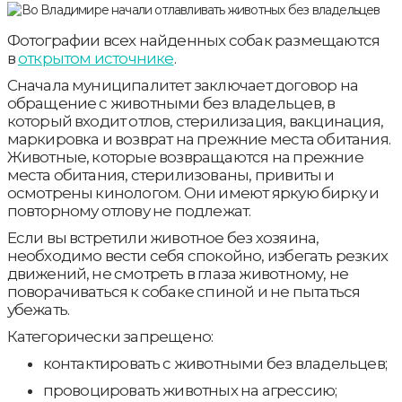
Фотографии всех найденных собак размещаются
в
открытом источнике
.
Сначала муниципалитет заключает договор на
обращение с животными без владельцев, в
который входит отлов, стерилизация, вакцинация,
маркировка и возврат на прежние места обитания.
Животные, которые возвращаются на прежние
места обитания, стерилизованы, привиты и
осмотрены кинологом. Они имеют яркую бирку и
повторному отлову не подлежат.
Если вы встретили животное без хозяина,
необходимо вести себя спокойно, избегать резких
движений, не смотреть в глаза животному, не
поворачиваться к собаке спиной и не пытаться
убежать.
Категорически запрещено:
контактировать с животными без владельцев;
провоцировать животных на агрессию;