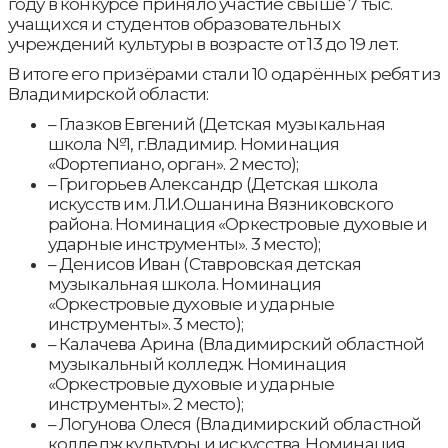
году в конкурсе приняло участие свыше 7 тыс.
учащихся и студентов образовательных
учреждений культуры в возрасте от 13 до 19 лет.
В итоге его призёрами стали 10 одарённых ребят из
Владимирской области:
– Глазков Евгений (Детская музыкальная
школа №1, г.Владимир. Номинация
«Фортепиано, орган». 2 место);
– Григорьев Александр (Детская школа
искусств им. Л.И.Ошанина Вязниковского
района. Номинация «Оркестровые духовые и
ударные инструменты». 3 место);
– Денисов Иван (Ставровская детская
музыкальная школа. Номинация
«Оркестровые духовые и ударные
инструменты». 3 место);
– Калачева Арина (Владимирский областной
музыкальный колледж. Номинация
«Оркестровые духовые и ударные
инструменты». 2 место);
– Логунова Олеся (Владимирский областной
колледж культуры и искусства. Номинация