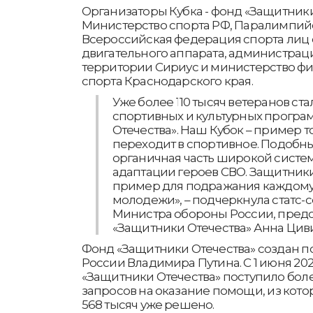
Организаторы Кубка - фонд «Защитники
Министерство спорта РФ, Паралимпийс
Всероссийская федерация спорта лиц
двигательного аппарата, администра
территории Сириус и министерство фи
спорта Краснодарского края.
Уже более 110 тысяч ветеранов ст
спортивных и культурных програ
Отечества». Наш Кубок – пример то
переходит в спортивное. Подобны
органичная часть широкой систе
адаптации героев СВО. Защитники
пример для подражания каждому и
молодежи», – подчеркнула статс-с
Министра обороны России, пред
«Защитники Отечества» Анна Цив
Фонд «Защитники Отечества» создан 
России Владимира Путина. С 1 июня 20
«Защитники Отечества» поступило боле
запросов на оказание помощи, из кот
568 тысяч уже решено.