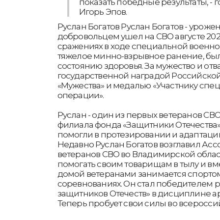
показать победные результаты, - 
Игорь Эпов.
Руслан Богатов Руслан Богатов - урожен
добровольцем ушел на СВО августе 2022
сражениях в ходе специальной военно
тяжелое минно-взрывное ранение, бы
состоянию здоровья. За мужество и отв
государственной наградой Российск
«Мужества» и медалью «Участнику спе
операции».
Руслан - один из первых ветеранов СВО
филиала фонда «Защитники Отечества»
помогли в протезировании и адаптаци
Недавно Руслан Богатов возглавил А
ветеранов СВО во Владимирской облас
помогать своим товарищам в тылу и в
домой ветеранами занимается спортом
соревнованиях. Он стал победителем 
защитников Отечеств» в дисциплине ар
Теперь пробует свои силы во всеросси