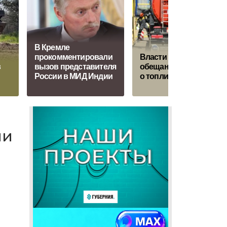
В Кремле
прокомментировали
Власти дали
в
вызов представителя
обещание водителям
России в МИД Индии
о топливе
ии