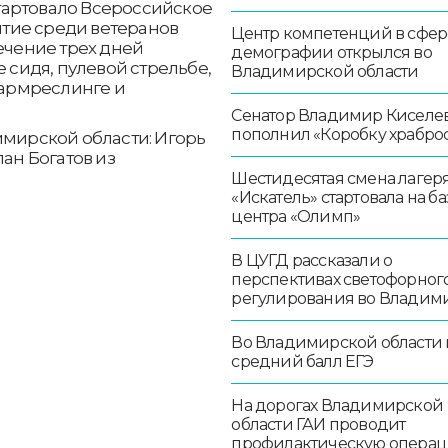
тартовало Всероссийское
тие среди ветеранов
Центр компетенций в сфер
ечение трех дней
демографии открылся во
е сидя, пулевой стрельбе,
Владимирской области
 армреслинге и
Сенатор Владимир Киселе
пополнил «Коробку храбро
имирской области: Игорь
лан Богатов из
Шестидесятая смена лагер
«Искатель» стартовала на ба
центра «Олимп»
В ЦУГД рассказали о
перспективах светофорног
регулирования во Владим
Во Владимирской области
средний балл ЕГЭ
На дорогах Владимирской
области ГАИ проводит
профилактическую опера