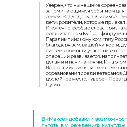
Уверен, что нынешние соревнова
запоминающимся событием для н
семей. Ведь здесь, в «Сириусе», в
дети, родители, которые приехал
И конечно, особые слова признат
организаторам Кубка – фонду «За
Паралимпийскому комитету Росси
благодаря вам, вашей чуткости, 
система помощи участникам спе
операции развивается, наполня
делами и начинаниями. И на это
Всероссийские комплексные сп
соревнования среди ветеранов 
достойное место, - уверен През
Путин.
В «Максе» добавили возможнос
льготы в учреждениях культуры