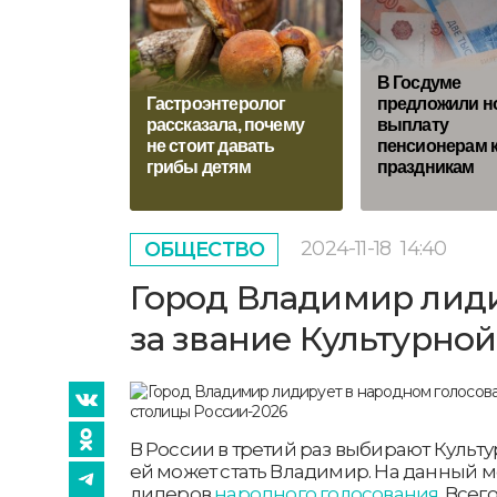
В Госдуме
Гастроэнтеролог
предложили н
рассказала, почему
выплату
не стоит давать
пенсионерам 
грибы детям
праздникам
2024-11-18
14:40
ОБЩЕСТВО
Город Владимир лид
за звание Культурно
В России в третий раз выбирают Культу
ей может стать Владимир. На данный м
лидеров
народного голосования
. Все