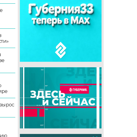
е
в
сти»
я
зе
о
ире
 вырос
цию