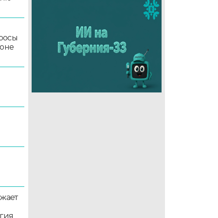
росы
йоне
5
лжает
ргия