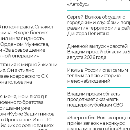
«Автобус»
Сергей Волков обсудил с
городскими службами воп
 по контракту. Служил
развития территории в ра
ика. В ходе боевых
Диктора Левитана
чил инвалидность.
 Орденом Мужества,
Дневной выпуск новостей
и «За возвращение
Владимирской области за 
нной операции».
августа 2026 года
птация к мирной жизни,
я. Он активно
Июль в России стал самым
теплым за всю историю
базе ковровского СК
метеонаблюдений
Анатольевича
Владимирская область
я меня, но и вклад в
продолжает оказывать
оенного братства
поддержку бойцам СВО
арищами уже
ом «Кубке Защитников
«Энергосбыт Волга» продо
в Ярославле. Итог - 10
приём заявок на конкурс
ийских соревнованиях
журналистских работ «Эне