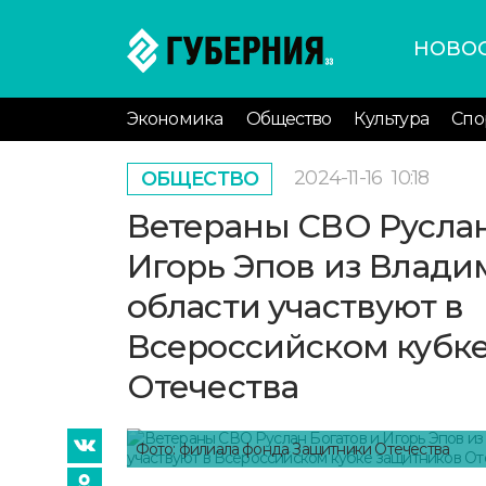
НОВО
Экономика
Общество
Культура
Спо
2024-11-16
10:18
ОБЩЕСТВО
Ветераны СВО Руслан
Игорь Эпов из Влад
области участвуют в
Всероссийском кубк
Отечества
Фото: филиала фонда Защитники Отечества