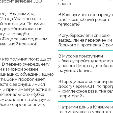
говорит ветеран СВО
слова»
ец г. Владимира,
В Кольчугино на четырех у
 года. Участвовал в
идет масштабный ремонт
й операции. Получив
теплосетей
л демобилизован по
агу награждён
Иргу, бересклет и спирею
ой Федерации орденом
высадили на пересечении
циальной военной
Горького и проспекта Стро
В Муроме приступили
, кто получил помощь от
к благоустройству террито
. В первую очередь ему
у нового Центра единоборс
и к мирной жизни.
на улице Ленина
ссоциацию, объединившую
ти. Воин продолжает
В Городищах отремонтиро
месте с вернувшимися
дорогу через 6 СНТ по про
 и принимает участие в
«Комплексное развитие се
регионального «Кубка
территорий»
мрестлинг на обе руки.
йских соревнованиях.
На третий день в Клязьме 
тело утонувшего молодого