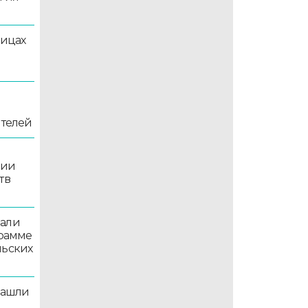
лицах
ителей
рии
тв
вали
грамме
льских
нашли