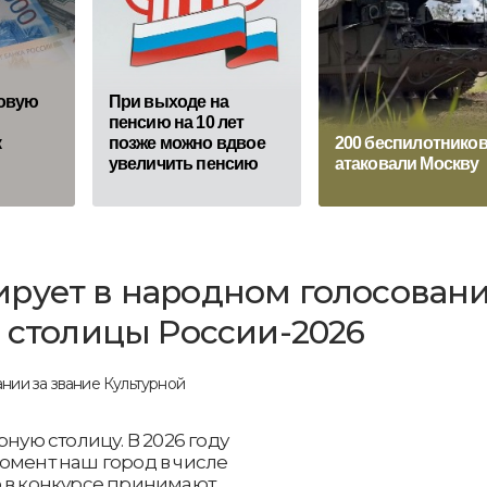
овую
При выходе на
пенсию на 10 лет
к
позже можно вдвое
200 беспилотнико
увеличить пенсию
атаковали Москву
ирует в народном голосован
й столицы России-2026
рную столицу. В 2026 году
омент наш город в числе
го в конкурсе принимают