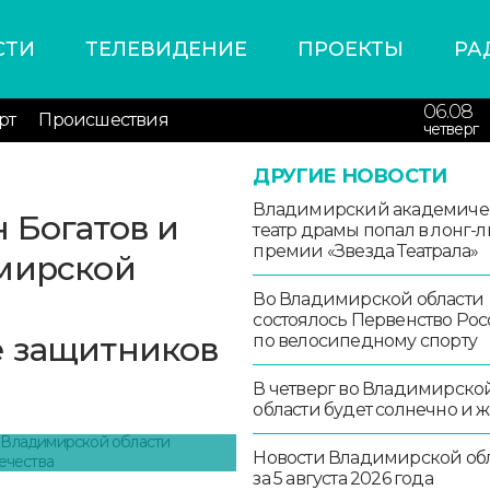
СТИ
ТЕЛЕВИДЕНИЕ
ПРОЕКТЫ
РА
06.08
рт
Происшествия
четверг
ДРУГИЕ НОВОСТИ
Владимирский академиче
 Богатов и
театр драмы попал в лонг-л
премии «Звезда Театрала»
имирской
Во Владимирской области
состоялось Первенство Ро
е защитников
по велосипедному спорту
В четверг во Владимирско
области будет солнечно и 
Новости Владимирской об
за 5 августа 2026 года