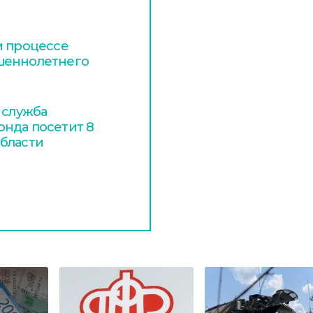
м процессе
шеннолетнего
 служба
нда посетит 8
бласти