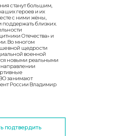
ния станут большим,
аших героев и их
месте с ними жёны,
и поддержать близких.
ельности
щитники Отечества» и
и. Во многом
душевной щедрости
циальной военной
ется новыми реальными
м направлении
ортивные
СВО занимают
идент России Владимир
ть подтвердить