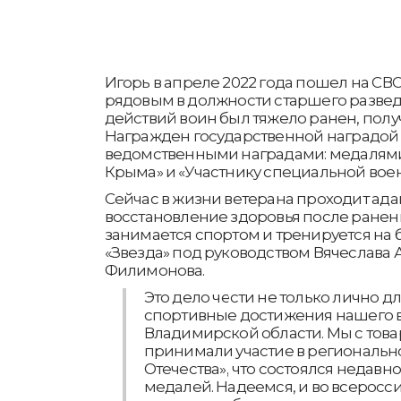
Игорь в апреле 2022 года пошел на СВО
рядовым в должности старшего разведч
действий воин был тяжело ранен, полу
Награжден государственной наградой
ведомственными наградами: медалям
Крыма» и «Участнику специальной вое
Сейчас в жизни ветерана проходит ада
восстановление здоровья после ранени
занимается спортом и тренируется на 
«Звезда» под руководством Вячеслава 
Филимонова.
Это дело чести не только лично дл
спортивные достижения нашего в
Владимирской области. Мы с тов
принимали участие в региональн
Отечества», что состоялся недавно 
медалей. Надеемся, и во всеросс