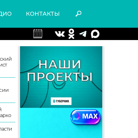
ДИО
КОНТАКТЫ
ский
ист
ссии
й
жарко
ласти