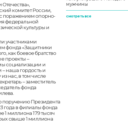
мужчины
 Отечества»,
кий комитет России,
 с поражением опорно-
смотреть все
ция федеральной
зической культуры и
али участниками
мм фонда «Защитники
го, как боевое братство
е проекты –
мы социализации и
 – наша гордость и
з нас, в том числе
екретарь – заместитель
седатель фонда
илева.
по поручению Президента
23 года в филиалы фонда
е 1 миллиона 179 тысяч
орых свыше 1 миллиона