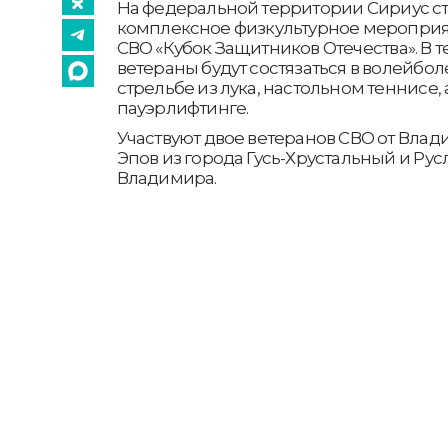
На федеральной территории Сириус с
комплексное физкультурное мероприя
СВО «Кубок Защитников Отечества». В т
ветераны будут состязаться в волейбол
стрельбе из лука, настольном теннисе,
пауэрлифтинге.
Участвуют двое ветеранов СВО от Влад
Эпов из города Гусь-Хрустальный и Рус
Владимира.