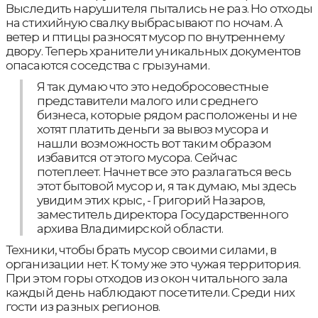
Выследить нарушителя пытались не раз. Но отходы
на стихийную свалку выбрасывают по ночам. А
ветер и птицы разносят мусор по внутреннему
двору. Теперь хранители уникальных документов
опасаются соседства с грызунами.
Я так думаю что это недобросовестные
представители малого или среднего
бизнеса, которые рядом расположены и не
хотят платить деньги за вывоз мусора и
нашли возможность вот таким образом
избавится от этого мусора. Сейчас
потеплеет. Начнет все это разлагаться весь
этот бытовой мусор и, я так думаю, мы здесь
увидим этих крыс, - Григорий Назаров,
заместитель директора Государственного
архива Владимирской области.
Техники, чтобы брать мусор своими силами, в
организации нет. К тому же это чужая территория.
При этом горы отходов из окон читального зала
каждый день наблюдают посетители. Среди них
гости из разных регионов.