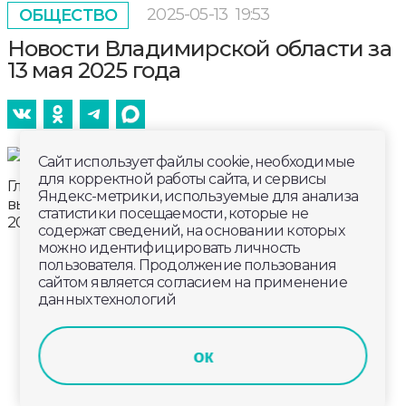
2025-05-13
19:53
ОБЩЕСТВО
Новости Владимирской области за
13 мая 2025 года
Сайт использует файлы cookie, необходимые
для корректной работы сайта, и сервисы
Главные новости к этому часу в информационном
Яндекс-метрики, используемые для анализа
выпуске телеканала «Губерния-33». Эфир от 13 мая
статистики посещаемости, которые не
2025 года, 19:00.
содержат сведений, на основании которых
можно идентифицировать личность
пользователя. Продолжение пользования
сайтом является согласием на применение
данных технологий
ок