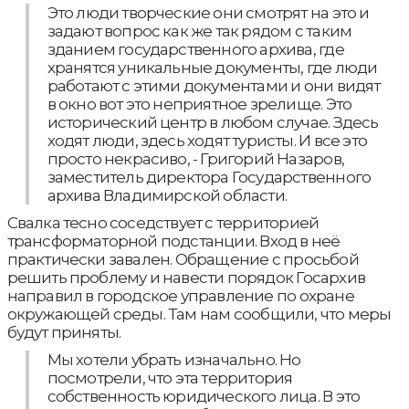
Это люди творческие они смотрят на это и
задают вопрос как же так рядом с таким
зданием государственного архива, где
хранятся уникальные документы, где люди
работают с этими документами и они видят
в окно вот это неприятное зрелище. Это
исторический центр в любом случае. Здесь
ходят люди, здесь ходят туристы. И все это
просто некрасиво, - Григорий Назаров,
заместитель директора Государственного
архива Владимирской области.
Свалка тесно соседствует с территорией
трансформаторной подстанции. Вход в неё
практически завален. Обращение с просьбой
решить проблему и навести порядок Госархив
направил в городское управление по охране
окружающей среды. Там нам сообщили, что меры
будут приняты.
Мы хотели убрать изначально. Но
посмотрели, что эта территория
собственность юридического лица. В это