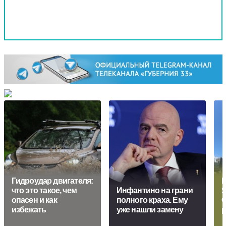
Гидроудар двигателя:
М
что это такое, чем
Инфантино на грани
Я
опасен и как
полного краха. Ему
С
избежать
уже нашли замену
р