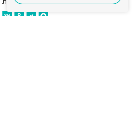
летию Великой Победы
В мероприятии приняли участие более 300
артистов, включая профессиональные коллективы,
детские студии и известных исполнителей.