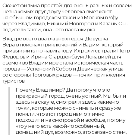
Сюжет фильма простой: два очень разных и совсем
незнакомых друг другу человека выезжают
на обычном городском такси из Москвы в Уфу
через Владимир, Нижний Новгород и Казань. Он -
водитель такси, она - его пассажирка.
В кадре всего два главных героя. Девушка
Вера в поисках приключений и Вадим, который
привык жить по навигатору. Их роли сыграли Петр
Федоров и Ирина Старшенбаум. Локацией для
съемок во Владимире стала историческая часть
города — Успенский Собор и Девическая улица
со стороны Торговых рядов — точки притяжения
туристов.
Почему Владимир? Да потому что это
прекрасный город, очень уютный. Мы были
здесь на скауте, смотрели здесь какие-то
точки, которые можно снимать и сразу же
поняли, что этот город нам отлично
подходит и на смотровой и вообще, потому
что у него есть какой-то особенный,
домашний дух, возможно, это связано с тем,