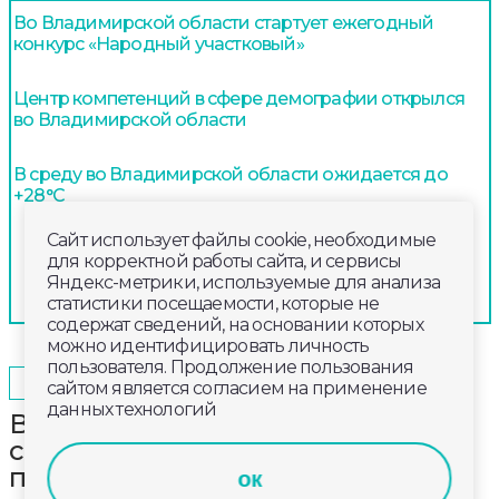
Во Владимирской области стартует ежегодный
конкурс «Народный участковый»
Центр компетенций в сфере демографии открылся
во Владимирской области
В среду во Владимирской области ожидается до
+28°С
Сайт использует файлы cookie, необходимые
для корректной работы сайта, и сервисы
Яндекс-метрики, используемые для анализа
статистики посещаемости, которые не
содержат сведений, на основании которых
можно идентифицировать личность
пользователя. Продолжение пользования
2025-05-14
18:00
ОБЩЕСТВО
сайтом является согласием на применение
данных технологий
Во Владимирской филармонии
состоялся концерт, посвященный
празднику Светлой Пасхи и 80-
ок