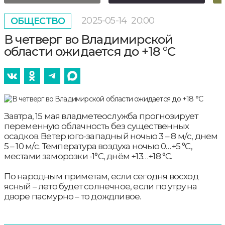
2025-05-14
20:00
ОБЩЕСТВО
В четверг во Владимирской
области ожидается до +18 °С
Завтра, 15 мая владметеослужба прогнозирует
переменную облачность без существенных
осадков. Ветер юго-западный ночью 3 – 8 м/с, днем
5 – 10 м/с. Температура воздуха ночью 0…+5 °С,
местами заморозки -1°С, днём +13…+18 °С.
По народным приметам, если сегодня восход
ясный – лето будет солнечное, если по утру на
дворе пасмурно – то дождливое.