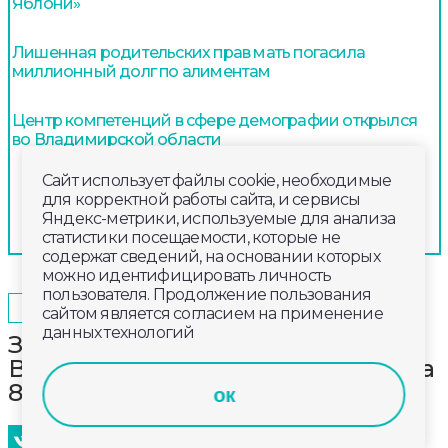
Яблони»
Лишенная родительских прав мать погасила
миллионный долг по алиментам
Центр компетенций в сфере демографии открылся
во Владимирской области
Сайт использует файлы cookie, необходимые
для корректной работы сайта, и сервисы
Яндекс-метрики, используемые для анализа
статистики посещаемости, которые не
содержат сведений, на основании которых
можно идентифицировать личность
пользователя. Продолжение пользования
2024-11-26
14:40
ОБЩЕСТВО
сайтом является согласием на применение
данных технологий
Заболеваемость ОРВИ во
Владимирской области выросла на
8,1%
ок