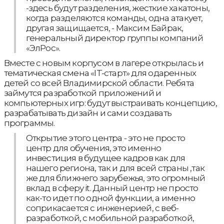
-здесь будут разделения, жесткие хакатоны,
когда разделяются команды, одна атакует,
другая защищается, - Максим Байрак,
генеральный директор группы компаний
«ЭлРос».
Вместе с новым корпусом в лагере открылась и
тематическая смена «IT-старт» для одаренных
детей со всей Владимирской области. Ребята
займутся разработкой приложений и
компьютерных игр: будут выстраивать концепцию,
разрабатывать дизайн и сами создавать
программы.
Открытие этого центра - это не просто
центр для обучения, это именно
инвестиция в будущее кадров как для
нашего региона, так и для всей страны ,так
же для ближнего зарубежья, это огромный
вклад в сферу it. Данный центр не просто
как-то идет по одной функции, а именно
соприкасается с инженерией, с веб-
разработкой, с мобильной разработкой,