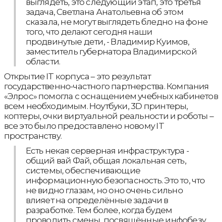
выглядеть, это следующий этап, это третья
задача, Светлана Анатольевна об этом
сказала, не могут выглядеть бледно на фоне
того, что делают сегодня наши
продвинутые дети, - Владимир Куимов,
заместитель губернатора Владимирской
области.
Открытие IT корпуса – это результат
государственно-частного партнерства. Компания
«Элрос» помогла с оснащением учебных кабинетов
всем необходимым. Ноутбуки, 3D принтеры,
коптеры, очки виртуальной реальности и роботы –
все это было предоставлено новому IT
пространству.
Есть некая серверная инфраструктура -
общий вай Фай, общая локальная сеть,
системы, обеспечивающие
информационную безопасность. Это то, что
не видно глазам, но оно очень сильно
влияет на определённые задачи в
разработке. Тем более, когда будем
проводить смены, посвящённые инфобезу