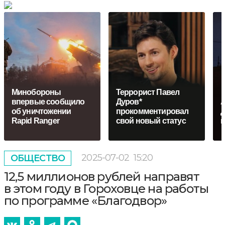
Минобороны
Террорист Павел
впервые сообщило
Дуров*
А
об уничтожении
прокомментировал
д
Rapid Ranger
свой новый статус
2025-07-02
15:20
ОБЩЕСТВО
12,5 миллионов рублей направят
в этом году в Гороховце на работы
по программе «Благодвор»