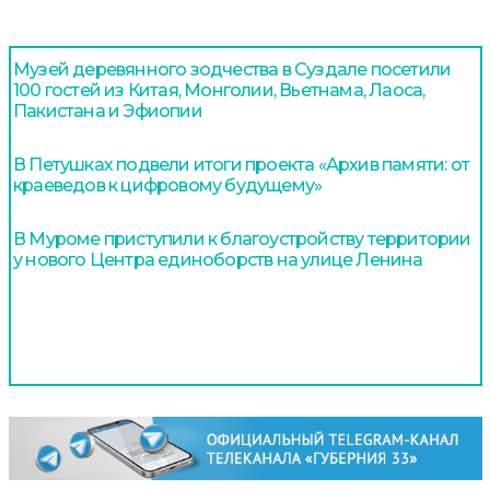
Музей деревянного зодчества в Суздале посетили
100 гостей из Китая, Монголии, Вьетнама, Лаоса,
Пакистана и Эфиопии
В Петушках подвели итоги проекта «Архив памяти: от
краеведов к цифровому будущему»
В Муроме приступили к благоустройству территории
у нового Центра единоборств на улице Ленина