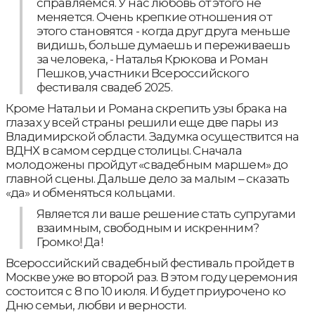
справляемся. У нас любовь от этого не
меняется. Очень крепкие отношения от
этого становятся - когда друг друга меньше
видишь, больше думаешь и переживаешь
за человека, - Наталья Крюкова и Роман
Пешков, участники Всероссийского
фестиваля свадеб 2025.
Кроме Натальи и Романа скрепить узы брака на
глазах у всей страны решили еще две пары из
Владимирской области. Задумка осуществится на
ВДНХ в самом сердце столицы. Сначала
молодожены пройдут «свадебным маршем» до
главной сцены. Дальше дело за малым – сказать
«да» и обменяться кольцами.
Является ли ваше решение стать супругами
взаимным, свободным и искренним?
Громко! Да!
Всероссийский свадебный фестиваль пройдет в
Москве уже во второй раз. В этом году церемония
состоится с 8 по 10 июля. И будет приурочено ко
Дню семьи, любви и верности.