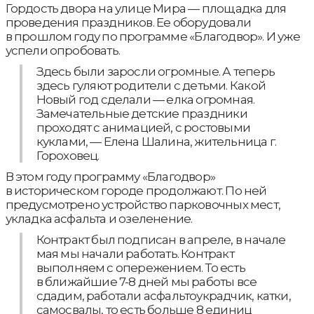
Гордость двора на улице Мира — площадка для
проведения праздников. Ее оборудовали
в прошлом году по программе «Благодвор». И уже
успели опробовать.
Здесь были заросли огромные. А теперь
здесь гуляют родители с детьми. Какой
Новый год сделали — елка огромная.
Замечательные детские праздники
проходят с анимацией, с ростовыми
куклами, — Елена Шалина, жительница г.
Гороховец.
В этом году программу «Благодвор»
в историческом городе продолжают. По ней
предусмотрено устройство парковочных мест,
укладка асфальта и озеленение.
Контракт был подписан в апреле, в начале
мая мы начали работать. Контракт
выполняем с опережением. То есть
в ближайшие 7-8 дней мы работы все
сдадим, работали асфальтоукрадчик, катки,
самосвалы, то есть больше 8 единиц