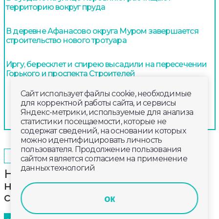
территорию вокруг пруда
В деревне Афанасово округа Муром завершается
строительство нового тротуара
Иргу, бересклет и спирею высадили на пересечении
Горького и проспекта Строителей
Сайт использует файлы cookie, необходимые
для корректной работы сайта, и сервисы
Яндекс-метрики, используемые для анализа
статистики посещаемости, которые не
содержат сведений, на основании которых
можно идентифицировать личность
пользователя. Продолжение пользования
2025-07-02
16:00
ОБЩЕСТВО
сайтом является согласием на применение
данных технологий
На портале «Госуслуги» появился
новый сервис по оформлению
социальных вкладов и счетов
ок