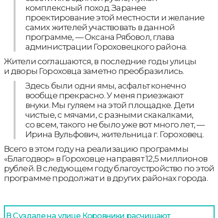
комплексный поход. Заранее
проектирование этой местности и желание
самих жителей участвовать в данной
программе, — Оксана Рябовол, глава
администрации Гороховецкого района.
Жители соглашаются, в последние годы улицы
и дворы Гороховца заметно преобразились.
Здесь были одни ямы, асфальт конечно
вообще прекрасно. У меня приезжают
внуки. Мы гуляем на этой площадке. Дети
чистые, с мячами, с разными скакалками,
со всем, такого не было уже вот много лет, —
Ирина Вульфович, жительница г. Гороховец.
Всего в этом году на реализацию программы
«Благодвор» в Гороховце направят 12,5 миллионов
рублей. В следующем году благоустройство по этой
программе продолжат и в других районах города.
В Суздале на улице Коровники расчищают