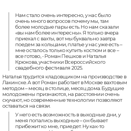
Нам стало очень интересно, у нас было
очень много вопросов почему мы, там
более молодые пары есть. Но нам сказали
«вы нам более интересны». Я только вчера
приехал с вахты, вот мы буквально завтра
поедем за кольцами, платье у нас уже есть –
мне осталось только купить костюм и все –
все готово, - Роман Пешков и Наталья
Крюкова, участники Всероссийского
свадебного фестиваля 2025.
Наталья трудится кладовщиком на производстве в
Лакинске. А вот Роман работает в Москве вахтовым
методом – месяц в столице, месяц дома. Будущие
молодожены признаются, на расстоянии очень
скучают, но современные технологии позволяют
оставаться на связи.
У него есть возможность в выходные дни, у
меня попались выходные – он бывает
прибежит ко мне, приедет. Ну как-то