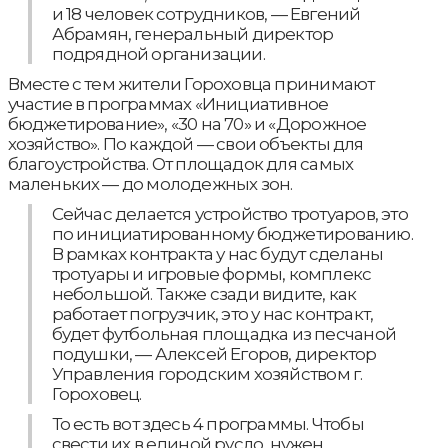
и 18 человек сотрудников, — Евгений
Абрамян, генеральный директор
подрядной организации.
Вместе с тем жители Гороховца принимают
участие в программах «Инициативное
бюджетирование», «30 на 70» и «Дорожное
хозяйство». По каждой — свои объекты для
благоустройства. От площадок для самых
маленьких — до молодежных зон.
Сейчас делается устройство тротуаров, это
по инициатированному бюджетированию.
В рамках контракта у нас будут сделаны
тротуары и игровые формы, комплекс
небольшой. Также сзади видите, как
работает погрузчик, это у нас контракт,
будет футбольная площадка из песчаной
подушки, — Алексей Егоров, директор
Управления городским хозяйством г.
Гороховец.
То есть вот здесь 4 программы. Чтобы
свести их в единой русло, нужен