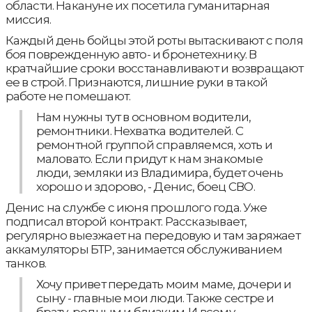
области. Накануне их посетила гуманитарная
миссия.
Каждый день бойцы этой роты вытаскивают с поля
боя поврежденную авто- и бронетехнику. В
кратчайшие сроки восстанавливают и возвращают
ее в строй. Признаются, лишние руки в такой
работе не помешают.
Нам нужны тут в основном водители,
ремонтники. Нехватка водителей. С
ремонтной группой справляемся, хоть и
маловато. Если придут к нам знакомые
люди, земляки из Владимира, будет очень
хорошо и здорово, - Денис, боец СВО.
Денис на службе с июня прошлого года. Уже
подписал второй контракт. Рассказывает,
регулярно выезжает на передовую и там заряжает
аккамуляторы БТР, занимается обслуживанием
танков.
Хочу привет передать моим маме, дочери и
сыну - главные мои люди. Также сестре и