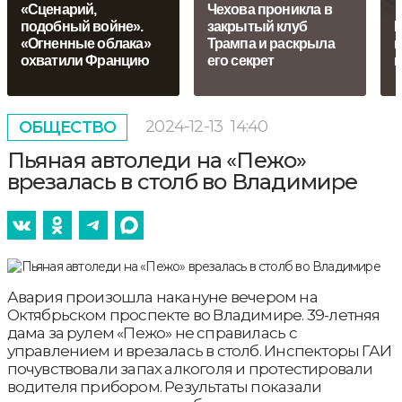
«Сценарий,
Чехова проникла в
подобный войне».
закрытый клуб
Н
«Огненные облака»
Трампа и раскрыла
и
охватили Францию
его секрет
н
2024-12-13
14:40
ОБЩЕСТВО
Пьяная автоледи на «Пежо»
врезалась в столб во Владимире
Авария произошла накануне вечером на
Октябрьском проспекте во Владимире. 39-летняя
дама за рулем «Пежо» не справилась с
управлением и врезалась в столб. Инспекторы ГАИ
почувствовали запах алкоголя и протестировали
водителя прибором. Результаты показали