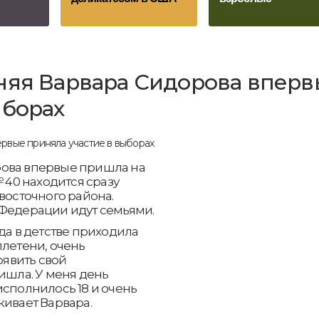
няя Варвара Сидорова впер
ыборах
рова впервые пришла на
№ 40 находится сразу
восточного района.
 Федерации идут семьями.
да в детстве приходила
ллетени, очень
оявить свой
ишла. У меня день
исполнилось 18 и очень
кивает Варвара.