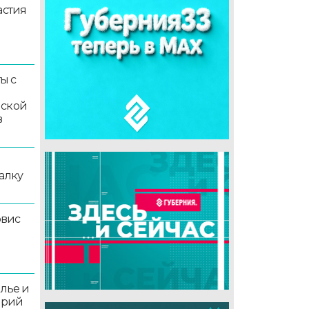
астия
ы с
мской
в
алку
рвис
олье и
орий