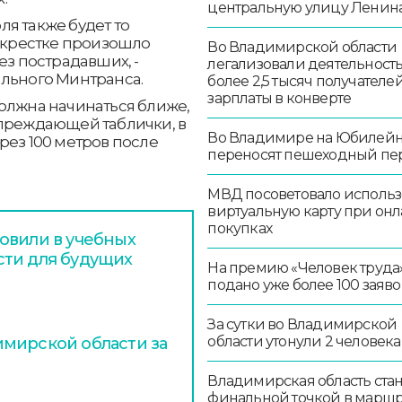
центральную улицу Ленин
я также будет то
рекрестке произошло
Во Владимирской области
ез пострадавших, -
легализовали деятельност
ального Минтранса.
более 2,5 тысяч получателе
зарплаты в конверте
олжна начинаться ближе,
упреждающей таблички, в
Во Владимире на Юбилей
рез 100 метров после
переносят пешеходный пе
МВД посоветовало использ
виртуальную карту при онл
покупках
овили в учебных
сти для будущих
На премию «Человек труда
подано уже более 100 заяво
За сутки во Владимирской
области утонули 2 человека
мирской области за
Владимирская область стан
финальной точкой в маршр