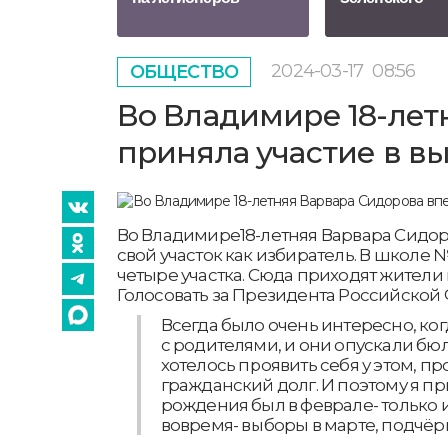
2024-03-17
08:56
ОБЩЕСТВО
Во Владимире 18-лет
приняла участие в в
Во Владимире18-летняя Варвара Сидо
свой участок как избиратель. В школе 
четыре участка. Сюда приходят жители 
Голосовать за Президента Российской
Всегда было очень интересно, ког
с родителями, и они опускали бю
хотелось проявить себя у этом, пр
гражданский долг. И поэтому я пр
рождения был в феврале- только 
вовремя- выборы в марте, подчёр