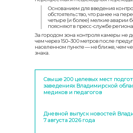
Основанием для введения контрол
обстоятельство, что ранее на пе
четыре (и более) мелкие аварии б
поясняют в пресс-службе регион
За городом зона контроля камеры не д
чем через 150–300 метров после пред
населенном пункте — не ближе, чем че
знака.
Свыше 200 целевых мест подгот
заведениях Владимирской обла
медиков и педагогов
Дневной выпуск новостей Влади
7 августа 2026 года