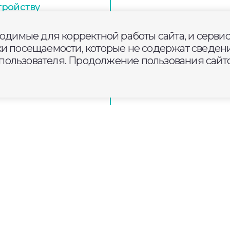
тройству
иноборств на улице
ходимые для корректной работы сайта, и серви
ки посещаемости, которые не содержат сведени
ользователя. Продолжение пользования сайто
Здесь и сейчас»: о
ремонте дорог в СНТ
асти начался третий день