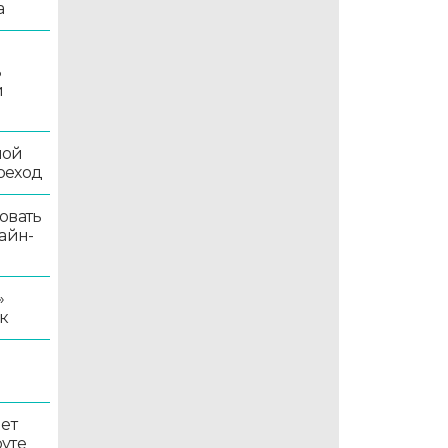
а
ь
й
ной
реход
овать
айн-
»
к
ет
уте