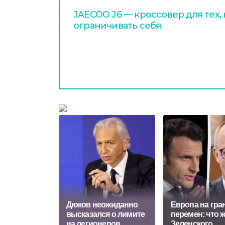
JAECOO J6 — кроссовер для тех,
ограничивать себя
Дюков неожиданно
Европа на гра
высказался о лимите
перемен: что 
на легионеров
Зеленского