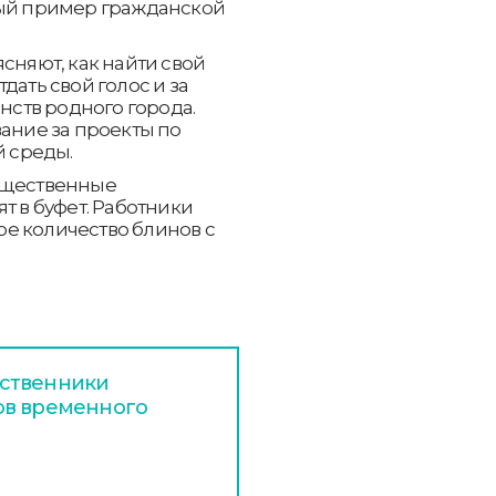
ный пример гражданской
сняют, как найти свой
дать свой голос и за
ств родного города.
вание за проекты по
 среды.
общественные
т в буфет. Работники
е количество блинов с
ественники
ов временного