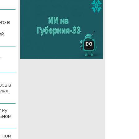
го в
ой
7
ров в
иях
лку
льном
иткой