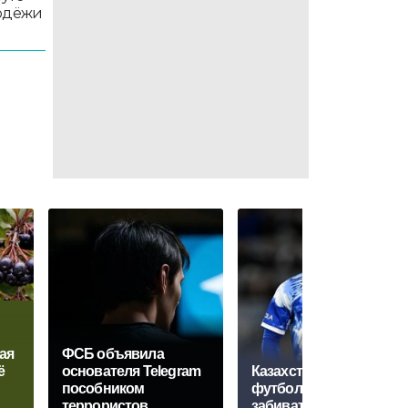
лодёжи
ая
ФСБ объявила
ё
основателя Telegram
Казахстанский
пособником
футболист начал
террористов
забивать за "Челси"