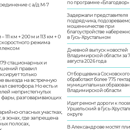
по программе «Благодвор»
соединение с а/д М-7
Задержали представителя
подрядчика, подозреваемо
мошенничестве при
благоустройстве набережн
 111 км + 200 м и 113 км + 0
в Гусь-Хрустальном
й скоростного режима
плексом
Дневной выпуск новостей
Владимирской области за 
августа 2026 года
 179 стационарных и
ушений правил
От борщевика Сосновского
ксирует только
обработают более 775 гекта
же выезда на встречную
муниципальных образован
л светофора. Но есть и
Владимирской области
елей непристегнутых
 фары, разговаривающих
Идет ремонт дороги к посе
Уршельский в Гусь-Хруста
арийно-опасных участках,
округе
 в зонах, где запрещена
ных полосах,
В Александрове мостят пл
.