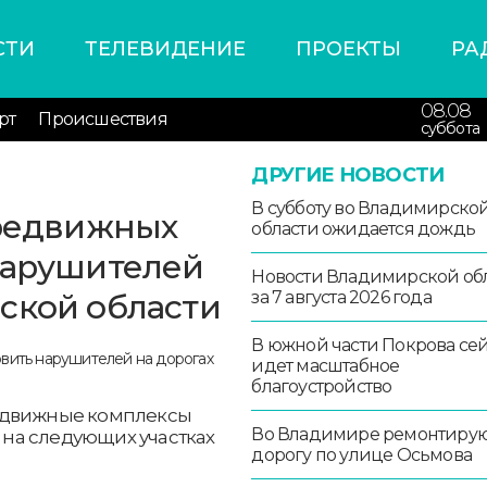
СТИ
ТЕЛЕВИДЕНИЕ
ПРОЕКТЫ
РА
08.08
рт
Происшествия
суббота
ДРУГИЕ НОВОСТИ
В субботу во Владимирско
ередвижных
области ожидается дождь
нарушителей
Новости Владимирской об
ской области
за 7 августа 2026 года
В южной части Покрова се
идет масштабное
благоустройство
ередвижные комплексы
Во Владимире ремонтиру
на следующих участках
дорогу по улице Осьмова