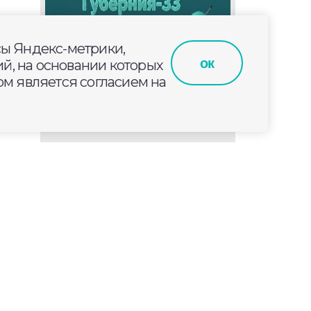
сы Яндекс-метрики,
ок
й, на основании которых
м является согласием на