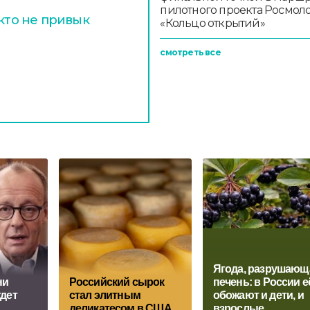
пилотного проекта Росмо
 кто не привык
«Кольцо открытий»
смотреть все
Ягода, разрушающ
ни
Российский сырок
печень: в России е
ждет
стал элитным
обожают и дети, и
деликатесом в США
взрослые