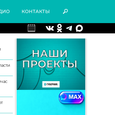
ДИО
КОНТАКТЫ
й
ласти
йчас
ют