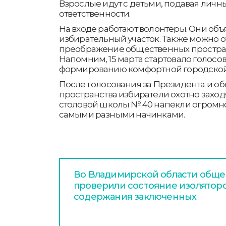
Взрослые идут с детьми, подавая лич
ответственности.
На входе работают волонтёры. Они объя
избирательный участок. Также можно от
преображение общественных простран
Напомним, 15 марта стартовало голосо
формированию комфортной городской
После голосования за Президента и 
пространства избиратели охотно заходя
столовой школы № 40 напекли огромно
самыми разными начинками.
Во Владимирской области общ
проверили состояние изолятор
содержания заключенных