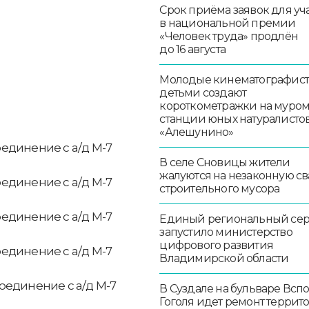
Срок приёма заявок для уч
в национальной премии
«Человек труда» продлён
до 16 августа
Молодые кинематографист
детьми создают
короткометражки на муро
станции юных натуралисто
«Алешунино»
соединение с а/д М-7
В селе Сновицы жители
жалуются на незаконную св
соединение с а/д М-7
строительного мусора
соединение с а/д М-7
Единый региональный се
запустило министерство
цифрового развития
соединение с а/д М-7
Владимирской области
соединение с а/д М-7
В Суздале на бульваре Всп
Гоголя идет ремонт террит