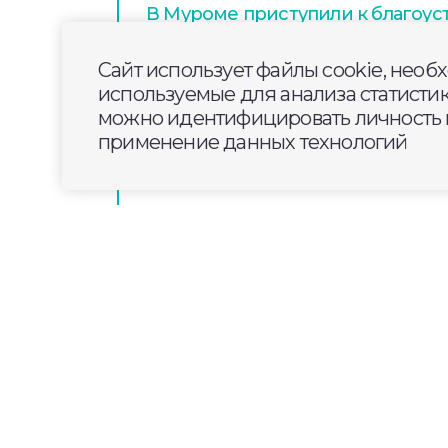
В Муроме приступили к благоус
территории у нового Центра ед
Ленина
Сайт использует файлы cookie, необ
используемые для анализа статисти
можно идентифицировать личность п
Смотрите сегодня в программе «
применение данных технологий
газификации, вывозе мусора и 
2024-03-17
08:09
ОБЩЕСТВО
Во Владимирской обл
голосования