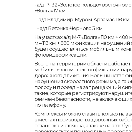
- а/д Р-132 «Золотое кольцо» восточное 
«Волга» 17 км;
- а/д Владимир-Муром-Арзамас 118 км;
- а/д Бетонка-Черново 3 км.
На участках а/д М-7 «Волга» 110 км + 400 м –
м – 113 км + 880 м фиксация нарушени
будет осуществляться мобильным ком
фотовидеофиксации.
Всего на территории области работает
мобильных комплексов фиксации нар
дорожного движения. Большинство фи
нарушения скоростного режима, а так
полосу и проезд на запрещающий сигна
такие, которые регистрируют нарушит
ремнем безопасности, не включающих
по телефону.
Комплексы можно ставить только на ав
в местах производства дорожных работ,
остановка и стоянка, а также на автобус
перекрестках и пешеходных переходах