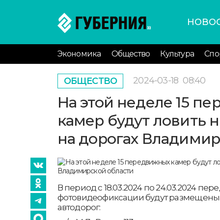
НОВО
Экономика
Общество
Культура
Спо
2024-03-18
08:40
ОБЩЕСТВО
На этой неделе 15 п
камер будут ловить 
на дорогах Владимир
В период с 18.03.2024 по 24.03.2024 п
фотовидеофиксации будут размещены 
автодорог: