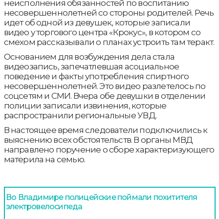
неисполнения обязанностей по воспитанию
несовершеннолетней со стороны родителей. Речь
идет об одной из девушек, которые записали
видео у торгового центра «Крокус», в котором со
смехом рассказывали о планах устроить там теракт.
Основанием для возбуждения дела стала
видеозапись, запечатлевшая асоциальное
поведение и факты употребления спиртного
несовершеннолетней. Это видео разлетелось по
соцсетям и СМИ. Вчера обе девушки в отделении
полиции записали извинения, которые
распространили региональные УВД.
В настоящее время следователи подключились к
выяснению всех обстоятельств. В органы МВД
направлено поручение о сборе характеризующего
материла на семью.
Во Владимире полицейские поймали похитителя
электровелосипеда