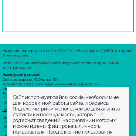
Наши партнеры: радио «LikeFm» 107,9 Fm во Владимире и 102,8 Fm в городе
Александрове
Использование материалов сайта допускается только при наличии
активной ссылки.
Выходные данные:
Сетевое издание: «Губерния 33»
Учредитель: ООО «Телерадиокомпания «Губерния-33»
Адрес: Воронцовский переулок, д.4.г. Владимир, 600000
Телефон: 8 (4922) 36-20-36.
Сайт использует файлы cookie, необходимые
E-Mail: news@trc33.ru
Главный редактор: Шилова Анастасия Олеговна.
для корректной работы сайта, и сервисы
Яндекс-метрики, используемые для анализа
Политика обработки Персональных данных
статистики посещаемости, которые не
Свидетельство о регистрации СМИ: ЭЛ № ФС 77-60769, выдано 11.02.2015
содержат сведений, на основании которых
Федеральной службой по надзору в сфере связи, информационных
можно идентифицировать личность
технологий и массовых коммуникаций (Роскомнадзор)
пользователя. Продолжение пользования