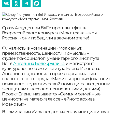
Сразу 4 студентки ВлГУ прошли в финал
Всероссийского конкурса «Моя страна – моя
Россия» - они победили в заочном этапе!
Финалисты в номинации «Моя семья:
преемственность, ценности и смыслы» –
студентка-социолог Гуманитарного института
ВлГУ
Ангелина Белокрылина
и магистрант-
культуролог того же института Елена Ифанова.
Ангелина подготовила проект организации
волонтерского отряда «Мамины крылья» (оказание
психолого-педагогической помощи разведенным
женщинам с несовершеннолетними детьми).
Проект Елены называется «Семья и семейные
ценности на материалах семейного архива
Ифановых».
В номинации «Моя педагогическая инициатива» в