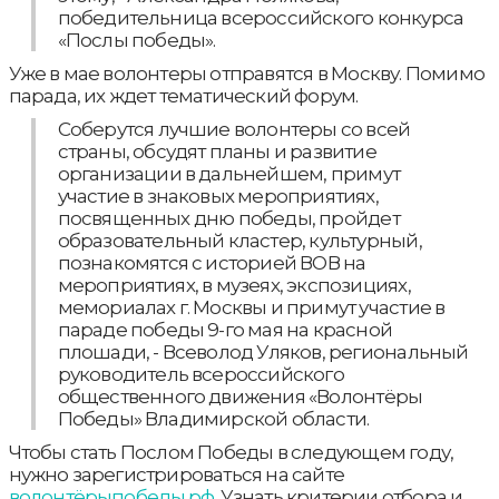
победительница всероссийского конкурса
«Послы победы».
Уже в мае волонтеры отправятся в Москву. Помимо
парада, их ждет тематический форум.
Соберутся лучшие волонтеры со всей
страны, обсудят планы и развитие
организации в дальнейшем, примут
участие в знаковых мероприятиях,
посвященных дню победы, пройдет
образовательный кластер, культурный,
познакомятся с историей ВОВ на
мероприятиях, в музеях, экспозициях,
мемориалах г. Москвы и примут участие в
параде победы 9-го мая на красной
плошади, - Всеволод Уляков, региональный
руководитель всероссийского
общественного движения «Волонтёры
Победы» Владимирской области.
Чтобы стать Послом Победы в следующем году,
нужно зарегистрироваться на сайте
волонтёрыпобеды.рф
. Узнать критерии отбора и