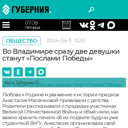
07.08
пятница
2024-04-11
15:20
ОБЩЕСТВО
Во Владимире сразу две девушки
станут «Послами Победы»
Фото: Губерния-33
Любовь к Родине и уважение к истории предков
Анастасие Масёнковой прививали с детства.
Родители рассказывали о прадедах-участниках
Великой Отечественной Войны и объясняли, как
важно хранить память об их подвиге. Будучи уже
студенткой ВлГУ, Анастасия организовала свой