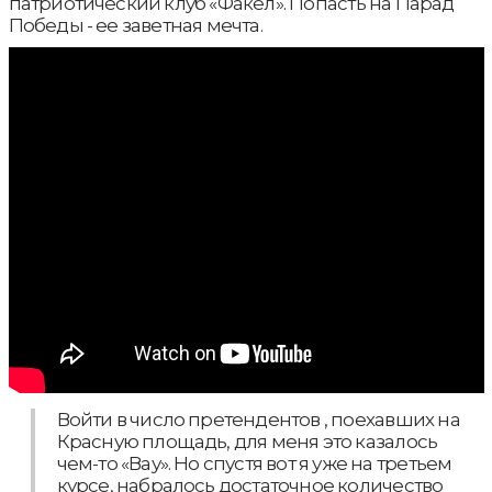
патриотический клуб «Факел». Попасть на Парад
Победы - ее заветная мечта.
Войти в число претендентов , поехавших на
Красную площадь, для меня это казалось
чем-то «Вау». Но спустя вот я уже на третьем
курсе, набралось достаточное количество