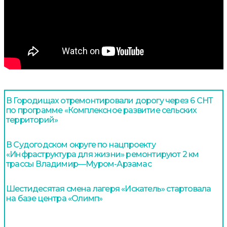
В Городищах отремонтировали дорогу через 6 СНТ
по программе «Комплексное развитие сельских
территорий»
В Судогодском округе по нацпроекту
«Инфраструктура для жизни» ремонтируют 2 км
трассы Владимир—Муром-Арзамас
Шестидесятая смена лагеря «Искатель» стартовала
на базе центра «Олимп»