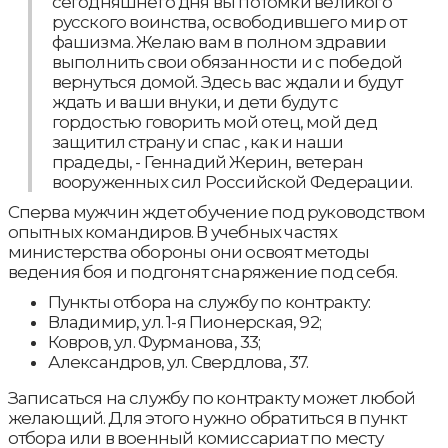
сегодняшнего дня вы потомки великого
русского воинства, освободившего мир от
фашизма. Желаю вам в полном здравии
выполнить свои обязанности и с победой
вернуться домой. Здесь вас ждали и будут
ждать и ваши внуки, и дети будут с
гордостью говорить мой отец, мой дед
защитил страну и спас , как и наши
прадеды, - Геннадий Жерин, ветеран
вооруженных сил Российской Федерации.
Сперва мужчин ждет обучение под руководством
опытных командиров. В учебных частях
министерства обороны они освоят методы
ведения боя и подгонят снаряжение под себя.
Пункты отбора на службу по контракту:
Владимир, ул. 1-я Пионерская, 92;
Ковров, ул. Фурманова, 33;
Александров, ул. Свердлова, 37.
Записаться на службу по контракту может любой
желающий. Для этого нужно обратиться в пункт
отбора или в военный комиссариат по месту