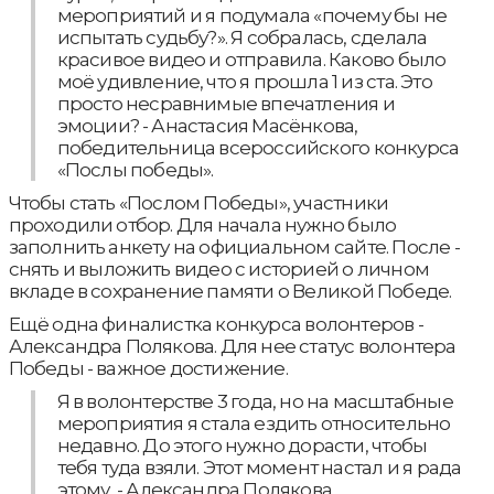
мероприятий и я подумала «почему бы не
испытать судьбу?». Я собралась, сделала
красивое видео и отправила. Каково было
моё удивление, что я прошла 1 из ста. Это
просто несравнимые впечатления и
эмоции? - Анастасия Масёнкова,
победительница всероссийского конкурса
«Послы победы».
Чтобы стать «Послом Победы», участники
проходили отбор. Для начала нужно было
заполнить анкету на официальном сайте. После -
снять и выложить видео с историей о личном
вкладе в сохранение памяти о Великой Победе.
Ещё одна финалистка конкурса волонтеров -
Александра Полякова. Для нее статус волонтера
Победы - важное достижение.
Я в волонтерстве 3 года, но на масштабные
мероприятия я стала ездить относительно
недавно. До этого нужно дорасти, чтобы
тебя туда взяли. Этот момент настал и я рада
этому, - Александра Полякова,