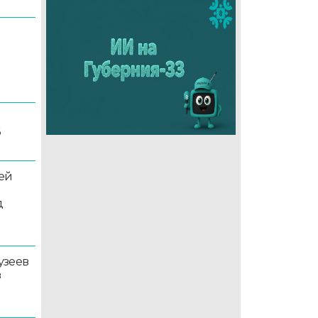
6
ей
д
узеев
в