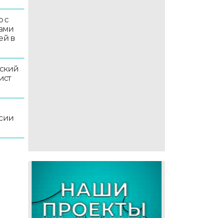
 с
ками
ей в
ский
ист
ссии