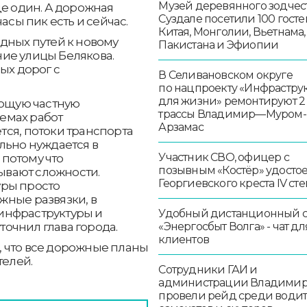
Музей деревянного зодчест
ще один. А дорожная
Суздале посетили 100 госте
асы пик есть и сейчас.
Китая, Монголии, Вьетнама,
дных путей к новому
Пакистана и Эфиопии
ие улицы Белякова.
ых дорог с
В Селивановском округе
по нацпроекту «Инфрастру
для жизни» ремонтируют 2
ующую частную
трассы Владимир—Муром-
ъемах работ
Арзамас
ся, потоки транспорта
льно нуждается в
Участник СВО, офицер с
потому что
позывным «Костёр» удосто
вают сложности.
Георгиевского креста IV ст
уры просто
жные развязки, в
инфраструктуры и
Удобный дистанционный 
уточнил глава города.
«Энергосбыт Волга» - чат дл
клиентов
 что все дорожные планы
телей.
Сотрудники ГАИ и
администрации Владими
провели рейд среди води