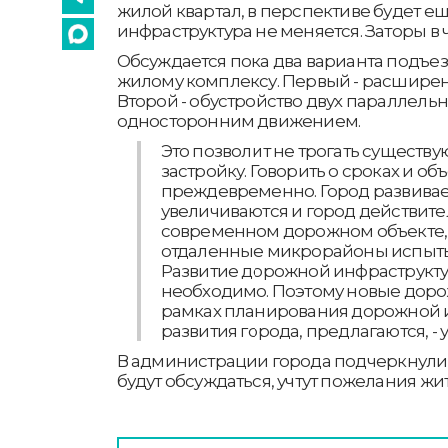
жилой квартал, в перспективе будет е
инфраструктура не меняется. Заторы в ч
Обсуждается пока два варианта подъез
жилому комплексу. Первый - расширен
Второй - обустройство двух параллельн
односторонним движением.
Это позволит не трогать существ
застройку. Говорить о сроках и об
преждевременно. Город развивает
увеличиваются и город действите
современном дорожном объекте, 
отдаленные микрорайоны испыты
Развитие дорожной инфраструкт
необходимо. Поэтому новые доро
рамках планирования дорожной 
развития города, предлагаются, - 
В администрации города подчеркнули,
будут обсуждаться, учтут пожелания жи