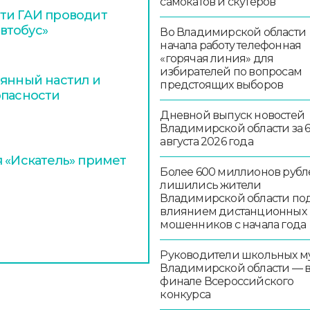
самокатов и скутеров
ти ГАИ проводит
втобус»
Во Владимирской области
начала работу телефонная
«горячая линия» для
избирателей по вопросам
вянный настил и
предстоящих выборов
опасности
Дневной выпуск новостей
Владимирской области за 
августа 2026 года
я «Искатель» примет
Более 600 миллионов рубл
лишились жители
Владимирской области по
влиянием дистанционных
мошенников с начала года
Руководители школьных м
Владимирской области — 
финале Всероссийского
конкурса