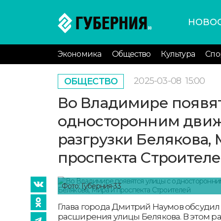
НОВО
Экономика
Общество
Культура
Спо
2025-03-08
15:00
ОБЩЕСТВО
Во Владимире появят
односторонним дви
разгрузки Белякова, 
проспекта Строител
Фото: Губерния-33
Глава города Дмитрий Наумов обсудил
расширения улицы Белякова. В этом р