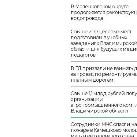
В Меленковском округе
продолжается реконструк
водопровода
Свыше 200 целевых мест
подготовили в учебных
заведениях Владимирско
области для будущих меди
педагогов
В ГД призвали не взимать 
за проезд по ремонтируем
платным дорогам
Свыше 1,1 млрд рублей пол
организации
агропромышленного комп
Владимирской области
Сотрудники МЧС спасли на
пожаре в Камешково моло
мать и её годовалого сына