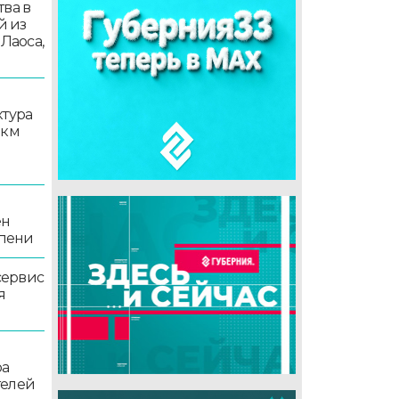
ва в
й из
 Лаоса,
ктура
 км
ен
епени
сервис
я
ра
телей