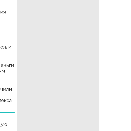
ция
й
ков и
деньги
ым
учили
лекса
дую