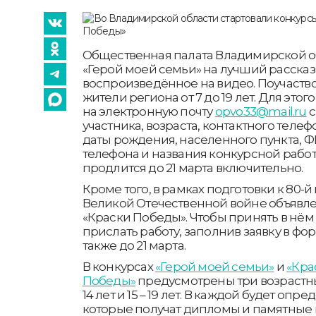
Общественная палата Владимирской о
«Герой моей семьи» на лучший рассказ
воспроизведённое на видео. Поучаство
жители региона от 7 до 19 лет. Для этог
на электронную почту
opvo33@mail.ru
с
участника, возраста, контактного телеф
даты рождения, населенного пункта, Ф
телефона и названия конкурсной работ
продлится до 21 марта включительно.
Кроме того, в рамках подготовки к 80-
Великой Отечественной войне объявле
«Краски Победы». Чтобы принять в нём
прислать работу, заполнив заявку в фо
также до 21 марта.
В конкурсах
«Герой моей семьи»
и
«Кра
Победы»
предусмотрены три возрастные к
14 лет и 15 – 19 лет. В каждой будет оп
которые получат дипломы и памятные