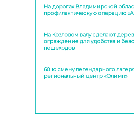
На дорогах Владимирской облас
профилактическую операцию «А
На Козловом валу сделают дере
ограждение для удобства и без
пешеходов
60‑ю смену легендарного лагер
региональный центр «Олимп»