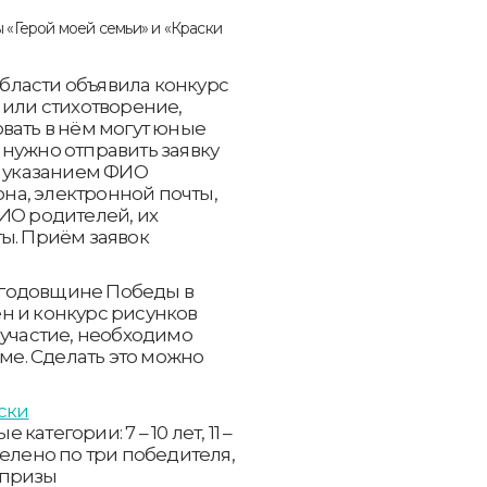
бласти объявила конкурс
 или стихотворение,
вать в нём могут юные
о нужно отправить заявку
 указанием ФИО
она, электронной почты,
ИО родителей, их
ы. Приём заявок
й годовщине Победы в
н и конкурс рисунков
 участие, необходимо
рме. Сделать это можно
ски
атегории: 7 – 10 лет, 11 –
ределено по три победителя,
 призы