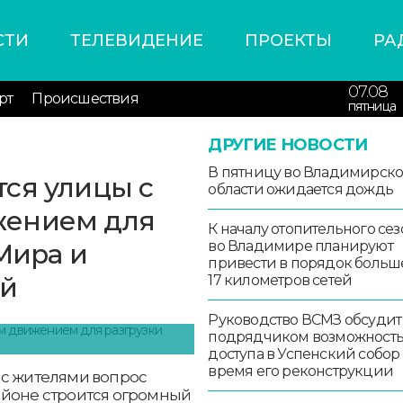
СТИ
ТЕЛЕВИДЕНИЕ
ПРОЕКТЫ
РА
07.08
рт
Происшествия
пятница
ДРУГИЕ НОВОСТИ
В пятницу во Владимирск
ся улицы с
области ожидается дождь
жением для
К началу отопительного сез
Мира и
во Владимире планируют
привести в порядок больш
ей
17 километров сетей
Руководство ВСМЗ обсудит
подрядчиком возможност
доступа в Успенский собор
время его реконструкции
 с жителями вопрос
айоне строится огромный