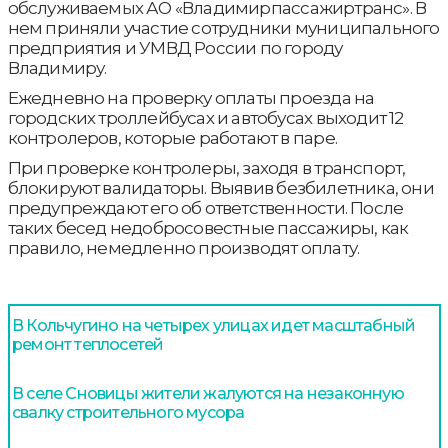
обслуживаемых АО «Владимирпассажиртранс». В
нем приняли участие сотрудники муниципального
предприятия и УМВД России по городу
Владимиру.
Ежедневно на проверку оплаты проезда на
городских троллейбусах и автобусах выходит 12
контролеров, которые работают в паре.
При проверке контролеры, заходя в транспорт,
блокируют валидаторы. Выявив безбилетника, они
предупреждают его об ответственности. После
таких бесед недобросовестные пассажиры, как
правило, немедленно производят оплату.
В Кольчугино на четырех улицах идет масштабный
ремонт теплосетей
В селе Сновицы жители жалуются на незаконную
свалку строительного мусора