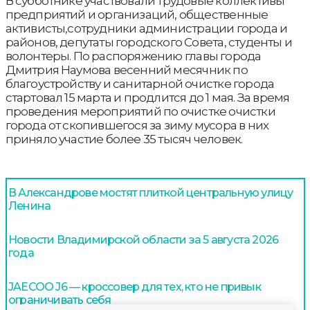
В субботнике участвовали трудовые коллективы
предприятий и организаций, общественные
активисты,сотрудники администрации города и
районов, депутаты городского Совета, студенты и
волонтеры. По распоряжению главы города
Дмитрия Наумова весенний месячник по
благоустройству и санитарной очистке города
стартовал 15 марта и продлится до 1 мая. За время
проведения мероприятий по очистке очистки
города от скопившегося за зиму мусора в них
приняло участие более 35 тысяч человек.
В Александрове мостят плиткой центральную улицу
Ленина
Новости Владимирской области за 5 августа 2026
года
JAECOO J6 — кроссовер для тех, кто не привык
ограничивать себя