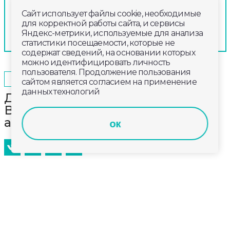
Сайт использует файлы cookie, необходимые
для корректной работы сайта, и сервисы
Яндекс-метрики, используемые для анализа
статистики посещаемости, которые не
содержат сведений, на основании которых
можно идентифицировать личность
пользователя. Продолжение пользования
2025-04-28
15:18
ОБЩЕСТВО
сайтом является согласием на применение
данных технологий
Дневной выпуск новостей
Владимирской области за 28
апреля 2025 года
ок
Главные новости к этому часу в информационном
выпуске телеканала «Губерния-33». Эфир от
28 апреля 2025 года, 14:00.