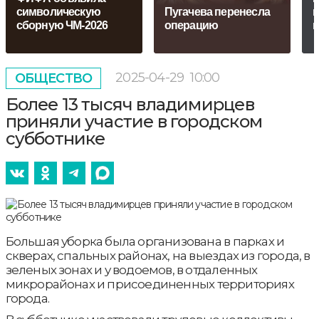
символическую
Пугачева перенесла
п
сборную ЧМ-2026
операцию
п
2025-04-29
10:00
ОБЩЕСТВО
Более 13 тысяч владимирцев
приняли участие в городском
субботнике
Большая уборка была организована в парках и
скверах, спальных районах, на выездах из города, в
зеленых зонах и у водоемов, в отдаленных
микрорайонах и присоединенных территориях
города.