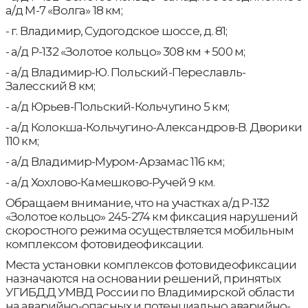
а/д М-7 «Волга» 18 км;
- г. Владимир, Судогодское шоссе, д. 81;
- а/д Р-132 «Золотое кольцо» 308 км + 500 м;
- а/д Владимир-Ю. Польский-Переславль-
Залесский 8 км;
- а/д Юрьев-Польский-Кольчугино 5 км;
- а/д Колокша-Кольчугино-Александров-В. Дворики
110 км;
- а/д Владимир-Муром-Арзамас 116 км;
- а/д Хохлово-Камешково-Ручей 9 км.
Обращаем внимание, что на участках а/д Р-132
«Золотое кольцо» 245-274 км фиксация нарушений
скоростного режима осуществляется мобильным
комплексом фотовидеофиксации.
Места установки комплексов фотовидеофиксации
назначаются на основании решений, принятых
УГИБДД УМВД России по Владимирской области
на аварийно-опасных и потенциально аварийно-