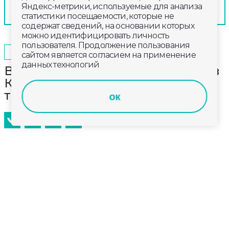
Яндекс-метрики, используемые для анализа
статистики посещаемости, которые не
содержат сведений, на основании которых
можно идентифицировать личность
пользователя. Продолжение пользования
2025-03-07
16:40
ОБЩЕСТВО
сайтом является согласием на применение
данных технологий
В музее «Летопись родного края» в
Кольчугино собрано порядка 2,5
тысяч экспонатов
ок
Патефон, ткацкий станок и более 30 самоваров —
всего порядка 2,5 тысяч экспонатов собрано
в музее «Летопись родного края». Юные краеведы
бережно хранят историю, культуру и традиции
Кольчугинского района.