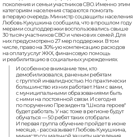
поколения и семьи участников СВО. Именно этим
категориям населения стараются помогать
в первую очередь. Министр соцзащиты населения
Любовь Кукушкина сообщила, что в прошлом году
мерами соцподдержки воспользовались свыше
30 тысяч участников СВО и членов их семей. Для
них предусмотрено 27 мер поддержки. В том
числе, право на 30%-ую компенсацию расходов
на оплату услуг ЖКХ, финансовую помощь
и реабилитацию в социальных учреждениях.
И особенное внимание тем, кто
демобилизовался, раненым ребятам
с группой инвалидностью. Но практически
большинство из них работает. Нам с вами,
с муниципальными образованиями быть
с ними на постоянной связи. И сегодня
по поручению Президента "Школа героев"
будет работать. У нас тоже в регионе будут
обучаться — 50 ребят таких отобрали.
И первая группа обучение пройдет в июне
месяце, - рассказывает Любовь Кукушкина,
министр социальной защиты населения