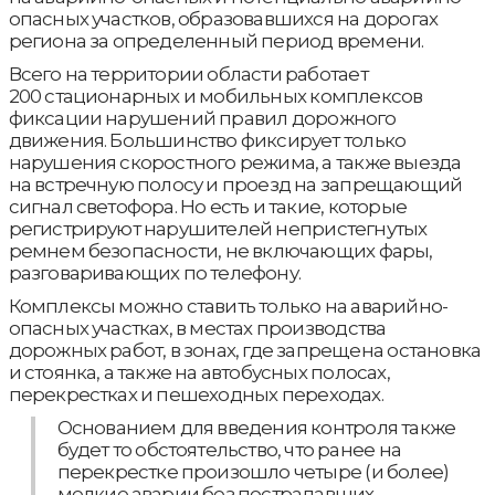
опасных участков, образовавшихся на дорогах
региона за определенный период времени.
Всего на территории области работает
200 стационарных и мобильных комплексов
фиксации нарушений правил дорожного
движения. Большинство фиксирует только
нарушения скоростного режима, а также выезда
на встречную полосу и проезд на запрещающий
сигнал светофора. Но есть и такие, которые
регистрируют нарушителей непристегнутых
ремнем безопасности, не включающих фары,
разговаривающих по телефону.
Комплексы можно ставить только на аварийно-
опасных участках, в местах производства
дорожных работ, в зонах, где запрещена остановка
и стоянка, а также на автобусных полосах,
перекрестках и пешеходных переходах.
Основанием для введения контроля также
будет то обстоятельство, что ранее на
перекрестке произошло четыре (и более)
мелкие аварии без пострадавших, -