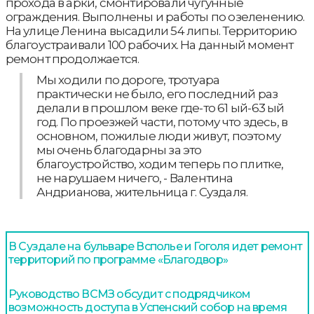
прохода в арки, смонтировали чугунные
ограждения. Выполнены и работы по озеленению.
На улице Ленина высадили 54 липы. Территорию
благоустраивали 100 рабочих. На данный момент
ремонт продолжается.
Мы ходили по дороге, тротуара
практически не было, его последний раз
делали в прошлом веке где-то 61 ый-63 ый
год. По проезжей части, потому что здесь, в
основном, пожилые люди живут, поэтому
мы очень благодарны за это
благоустройство, ходим теперь по плитке,
не нарушаем ничего, - Валентина
Андрианова, жительница г. Суздаля.
В Суздале на бульваре Всполье и Гоголя идет ремонт
территорий по программе «Благодвор»
Руководство ВСМЗ обсудит с подрядчиком
возможность доступа в Успенский собор на время