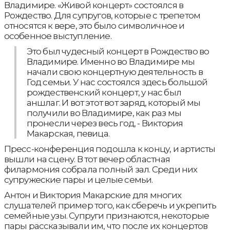
Владимире. «Живой концерт» состоялся в
Рождество. Для супругов, которые с трепетом
относятся к вере, это было символичное и
особенное выступление.
Это был чудесный концерт в Рождество во
Владимире. Именно во Владимире мы
начали свою концертную деятельность в
Год семьи. У нас состоялся здесь большой
рождественский концерт, у нас был
аншлаг. И вот этот вот заряд, который мы
получили во Владимире, как раз мы
пронесли через весь год, - Виктория
Макарская, певица.
Пресс-конференция подошла к концу, и артисты
вышли на сцену. В тот вечер областная
филармония собрала полный зал. Среди них
супружеские пары и целые семьи.
Антон и Виктория Макарские для многих
слушателей пример того, как сберечь и укрепить
семейные узы. Супруги признаются, некоторые
пары рассказывали им, что после их концертов