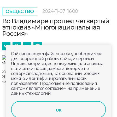
2024-11-07
16:00
ОБЩЕСТВО
Во Владимире прошел четвертый
этноквиз «Многонациональная
Россия»
Сайт использует файлы cookie, необходимые
для корректной работы сайта, и сервисы
Яндекс-метрики, используемые для анализа
статистики посещаемости, которые не
28 национальностей и более 100 участников.
содержат сведений, на основании которых
Этноквиз «Многонациональная Россия» собрал
можно идентифицировать личность
эрудитов и знатоков народных традиций.
пользователя. Продолжение пользования
сайтом является согласием на применение
данных технологий
ок