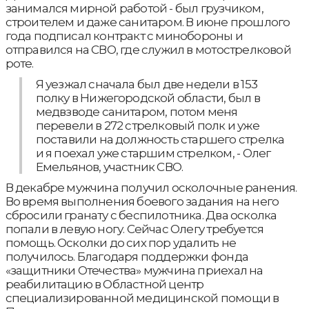
занимался мирной работой - был грузчиком,
строителем и даже санитаром. В июне прошлого
года подписал контракт с минобороны и
отправился на СВО, где служил в мотострелковой
роте.
Я уезжал сначала был две недели в 153
полку в Нижегородской области, был в
медвзводе санитаром, потом меня
перевели в 272 стрелковый полк и уже
поставили на должность старшего стрелка
и я поехал уже старшим стрелком, - Олег
Емельянов, участник СВО.
В декабре мужчина получил осколочные ранения.
Во время выполнения боевого задания на него
сбросили гранату с беспилотника. Два осколка
попали в левую ногу. Сейчас Олегу требуется
помощь. Осколки до сих пор удалить не
получилось. Благодаря поддержки фонда
«защитники Отечества» мужчина приехал на
реабилитацию в Областной центр
специализированной медицинской помощи в