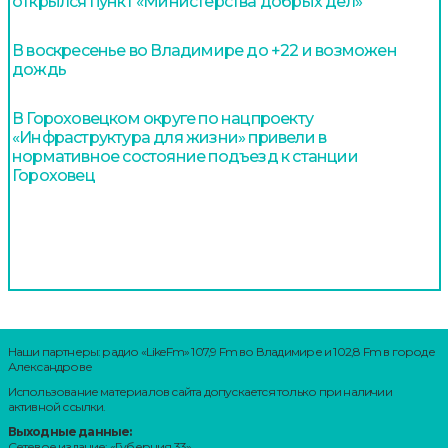
открылся пункт «Министерства добрых дел»
В воскресенье во Владимире до +22 и возможен
дождь
В Гороховецком округе по нацпроекту
«Инфраструктура для жизни» привели в
нормативное состояние подъезд к станции
Гороховец
Наши партнеры: радио «LikeFm» 107,9 Fm во Владимире и 102,8 Fm в городе
Александрове
Использование материалов сайта допускается только при наличии
активной ссылки.
Выходные данные:
Сетевое издание: «Губерния 33»