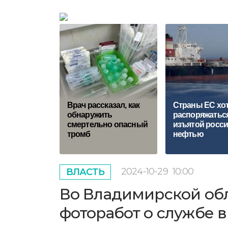
Врач рассказал, как
Страны ЕС хо
обнаружить
распоряжатьс
смертельно опасный
изъятой росс
тромб
нефтью
2024-10-29
10:00
ВЛАСТЬ
Во Владимирской обл
фоторабот о службе 