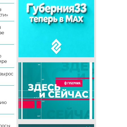
в
сти»
я
зе
о
ире
 вырос
цию
росы