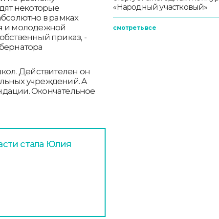
«Народный участковый»
одят некоторые
абсолютно в рамках
ия и молодежной
смотреть все
обственный приказ, -
убернатора
школ. Действителен он
льных учреждений. А
ндации. Окончательное
сти стала Юлия