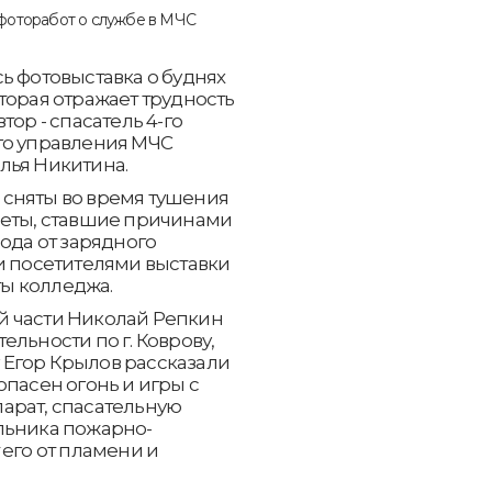
ь фотовыставка о буднях
торая отражает трудность
тор - спасатель 4-го
го управления МЧС
лья Никитина.
сняты во время тушения
меты, ставшие причинами
ода от зарядного
и посетителями выставки
ты колледжа.
й части Николай Репкин
льности по г. Коврову,
 Егор Крылов рассказали
опасен огонь и игры с
арат, спасательную
льника пожарно-
 его от пламени и