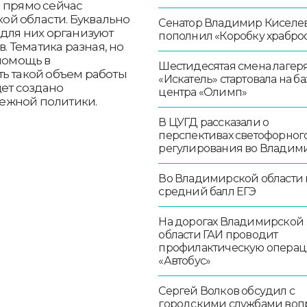
й прямо сейчас
ой области. Буквально
Сенатор Владимир Киселе
 для них организуют
пополнил «Коробку храбро
в. Тематика разная, но
 помощь в
Шестидесятая смена лагер
ть такой объем работы
«Искатель» стартовала на ба
дет создано
центра «Олимп»
ежной политики.
В ЦУГД рассказали о
перспективах светофорног
регулирования во Владим
Во Владимирской области
средний балл ЕГЭ
На дорогах Владимирской
области ГАИ проводит
профилактическую опера
«Автобус»
Сергей Волков обсудил с
городскими службами воп