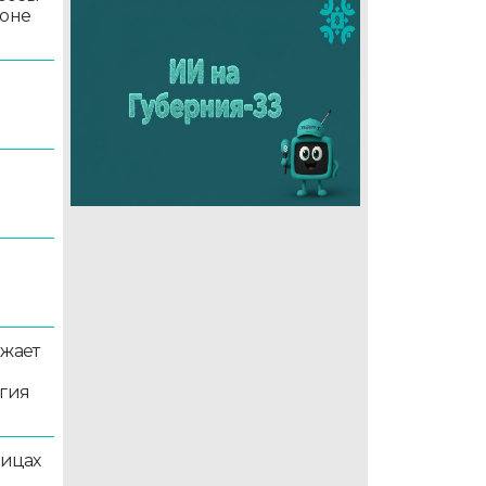
йоне
5
лжает
ргия
лицах