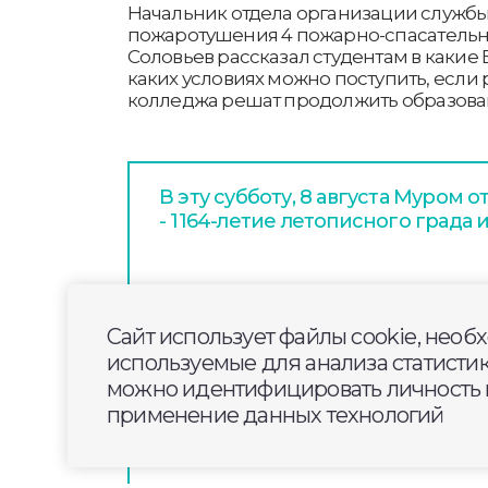
Начальник отдела организации службы
пожаротушения 4 пожарно-спасательн
Соловьев рассказал студентам в какие
каких условиях можно поступить, если
колледжа решат продолжить образова
В эту субботу, 8 августа Муром 
- 1164-летие летописного града 
В Суздале на двух Днях Огурца 
35 тысяч человек
Сайт использует файлы cookie, необ
используемые для анализа статисти
можно идентифицировать личность п
Фестиваль «Свет Суздаля» верну
применение данных технологий
историей