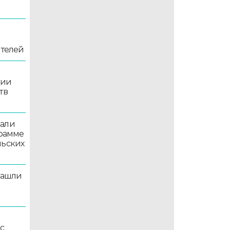
ителей
рии
тв
вали
грамме
льских
нашли
рс