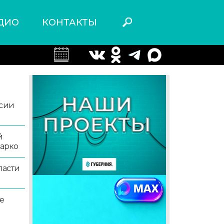
ДИО
КОНТАКТЫ
ссии
й
жарко
ласти
е