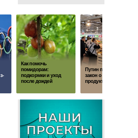
Как помочь
помидорам:
Путин подписал
з-
подкормки и уход
закон о ценах на
после дождей
продукты