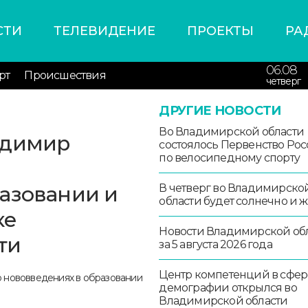
СТИ
ТЕЛЕВИДЕНИЕ
ПРОЕКТЫ
РА
06.08
рт
Происшествия
четверг
ДРУГИЕ НОВОСТИ
Во Владимирской области
адимир
состоялось Первенство Ро
по велосипедному спорту
азовании и
В четверг во Владимирско
области будет солнечно и 
ке
Новости Владимирской об
ти
за 5 августа 2026 года
Центр компетенций в сфер
демографии открылся во
Владимирской области