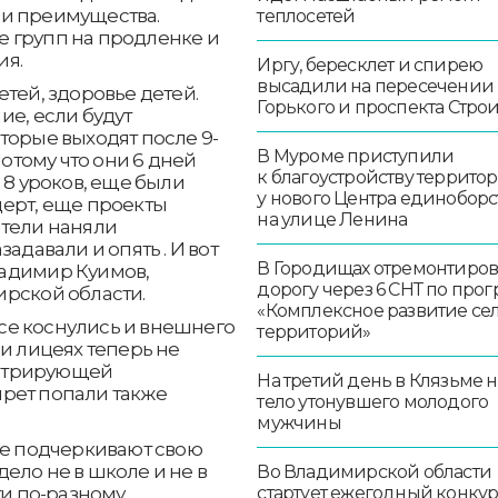
ри преимущества.
теплосетей
 групп на продленке и
ия.
Иргу, бересклет и спирею
высадили на пересечении
тей, здоровье детей.
Горького и проспекта Стро
ие, если будут
торые выходят после 9-
В Муроме приступили
Потому что они 6 дней
к благоустройству террито
 8 уроков, еще были
у нового Центра единоборс
церт, еще проекты
на улице Ленина
ители наняли
адавали и опять . И вот
В Городищах отремонтиро
Владимир Куимов,
дорогу через 6 СНТ по про
ирской области.
«Комплексное развитие се
се коснулись и внешнего
территорий»
 и лицеях теперь не
нстрирующей
На третий день в Клязьме 
рет попали также
тело утонувшего молодого
мужчины
ые подчеркивают свою
ело не в школе и не в
Во Владимирской области
ти по-разному
стартует ежегодный конку