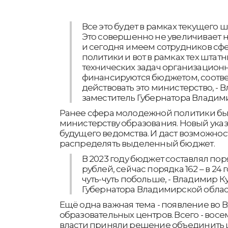
Все это будет в рамках текущего 
Это совершенно не увеличивает н
и сегодня имеем сотрудников с
политики и вот в рамках тех штатн
технических задач организационн
финансируются бюджетом, соотве
действовать это министерство, - 
заместитель Губернатора Владим
Ранее сфера молодежной политики бы
министерству образования. Новый ука
будущего ведомства. И даст возможнос
распределять выделенный бюджет.
В 2023 году бюджет составлял по
рублей, сейчас порядка 162 – в 24 г
чуть-чуть побольше, - Владимир К
Губернатора Владимирской облас
Ещё одна важная тема - появление во
образовательных центров. Всего - восе
власти приняли решение объединить ш