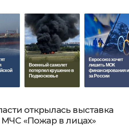
тят
Евросоюз хочет
я
Военный самолет
лишить МОК
ийской
потерпел крушение в
финансирования и
Подмосковье
за России
асти открылась выставка
в МЧС «Пожар в лицах»