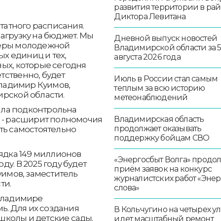
развития территории в ра
Диктора Левитана
штатного расписания.
агрузку на бюджет. Мы
Дневной выпуск новостей
феры молодежной
Владимирской области за 
ых единиц и тех,
августа 2026 года
ых, которые сегодня
тственно, будет
Июль в России стал самым
Владимир Куимов,
теплым за всю историю
ирской области.
метеонаблюдений
ла подконтрольна
з - расширит полномочия
Владимирская область
продолжает оказывать
ть самостоятельно
поддержку бойцам СВО
рядка 149 миллионов
«Энергосбыт Волга» продо
оду. В 2025 году будет
приём заявок на конкурс
уимов, заместитель
журналистских работ «Эне
ти.
слова»
 Владимире
мь. Для их создания
В Кольчугино на четырех у
колы и детские сады.
идет масштабный ремонт