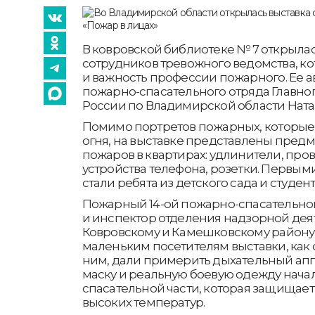
В ковровской библиотеке № 7 открылас
сотрудников тревожного ведомства, ко
и важность профессии пожарного. Ее ав
пожарно-спасательного отряда Главно
России по Владимирской области Ната
Помимо портретов пожарных, которые 
огня, на выставке представлены пред
пожаров в квартирах: удлинители, пров
устройства телефона, розетки. Первым
стали ребята из детского сада и студен
Пожарный 14-ой пожарно-спасательно
и инспектор отделения надзорной деяте
Ковровскому и Камешковскому району
маленьким посетителям выставки, как 
ним, дали примерить дыхательный апп
маску и реальную боевую одежду нача
спасательной части, которая защищает
высоких температур.