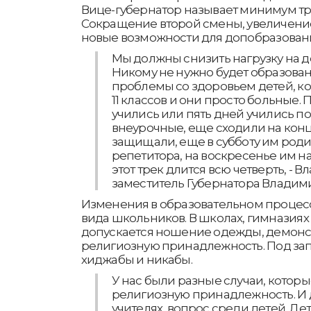
Вице-губернатор называет минимум т
Сокращение второй смены, увеличение
новые возможности для допобразован
Мы должны снизить нагрузку на де
Никому не нужно будет образован
проблемы со здоровьем детей, ко
11 классов и они просто больные. 
учились или пять дней учились по
внеурочные, еще сходили на кон
защищали, еще в субботу им род
репетитора, на воскресенье им наз
этот трек длится всю четверть, - 
заместитель Губернатора Владим
Изменения в образовательном процес
вида школьников. В школах, гимназиях
допускается ношение одежды, демо
религиозную принадлежность. Под зап
хиджабы и никабы.
У нас были разные случаи, котор
религиозную принадлежность. И д
учителях, вопрос среди детей. Де