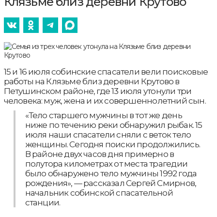
Клязьме близ деревни Крутово
15 и 16 июля собинские спасатели вели поисковые
работы на Клязьме близ деревни Крутово в
Петушинском районе, где 13 июля утонули три
человека: муж, жена и их совершеннолетний сын.
«Тело старшего мужчины в тот же день
ниже по течению реки обнаружил рыбак. 15
июля наши спасатели сняли с веток тело
женщины. Сегодня поиски продолжились.
В районе двух часов дня примерно в
полутора километрах от места трагедии
было обнаружено тело мужчины 1992 года
рождения», — рассказал Сергей Смирнов,
начальник собинской спасательной
станции.