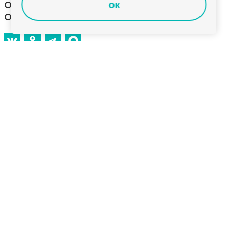
образования Владимирской
ок
области
Самых эффективных руководителей
образовательных учреждений региона чествовали
сегодня в областной столице. 19 директоров школ,
детских садов и колледжей награждены
государственной премией Губернатора.