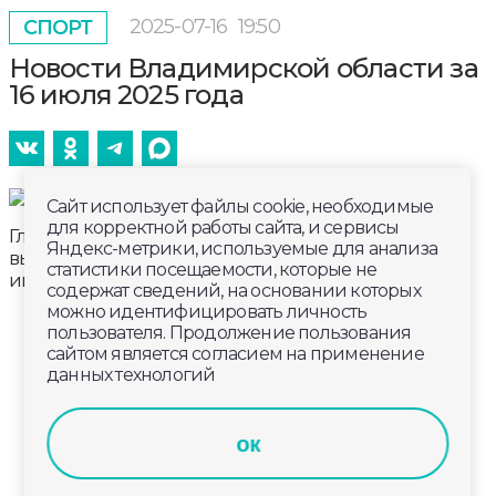
2025-07-16
19:50
СПОРТ
Новости Владимирской области за
16 июля 2025 года
Сайт использует файлы cookie, необходимые
для корректной работы сайта, и сервисы
Главные новости к этому часу в информационном
Яндекс-метрики, используемые для анализа
выпуске телеканала «Губерния-33». Эфир от 16
статистики посещаемости, которые не
июля 2025 года, 19:00.
содержат сведений, на основании которых
можно идентифицировать личность
пользователя. Продолжение пользования
сайтом является согласием на применение
данных технологий
ок