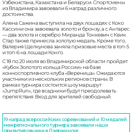
Узбекистана, Казахстана и Беларуси. Спортсмены
из Владимира завоевали 6 наград различного
достоинства.
Алена Сажина выступила на двух лошадях: с Коко
Кассини она завоевала золото и бронзу, а с Антарес
— два золота и серебро. Миранда Тонкевич с Квик
Стар также принесла золотую медаль. Кроме того,
Валерия Щелкунова заняла призовые места в топ-5
и топ-6 на лошади Конго.
С 18 по 20 июля во Владимирской области пройдет
«Кубок Золотого кольца России» на базе
конноспортивного клуба «Вереница». Ожидаются
участники из нескольких регионов страны. В
рамках турнира состоится шоу маршрут
«JumpRun», где всадники будут преодолевать
препятствия. Вход для зрителей свободный.
19 наград всероссийских соревнований и 10 медалей
межрегионального турнира завоевали наши
ориентировщики в Дзержинске