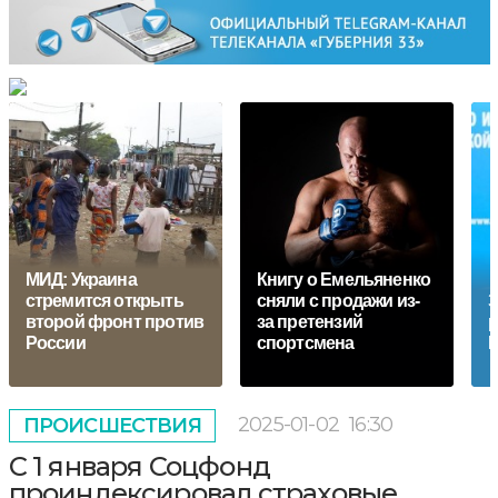
МИД: Украина
Книгу о Емельяненко
стремится открыть
сняли с продажи из-
З
второй фронт против
за претензий
р
России
спортсмена
К
2025-01-02
16:30
ПРОИСШЕСТВИЯ
С 1 января Соцфонд
проиндексировал страховые