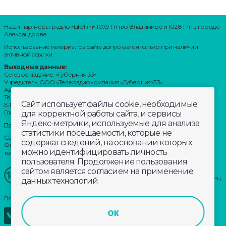
Наши партнеры: радио «LikeFm» 107,9 Fm во Владимире и 102,8 Fm в городе
Александрове
Использование материалов сайта допускается только при наличии
активной ссылки.
Выходные данные:
Сетевое издание: «Губерния 33»
Учредитель: ООО «Телерадиокомпания «Губерния-33»
Адрес: Воронцовский переулок, д.4.г. Владимир, 600000
Телефон: 8 (4922) 36-20-36.
Сайт использует файлы cookie, необходимые
E-Mail: news@trc33.ru
Главный редактор: Шилова Анастасия Олеговна.
для корректной работы сайта, и сервисы
Яндекс-метрики, используемые для анализа
Политика обработки Персональных данных
статистики посещаемости, которые не
Свидетельство о регистрации СМИ: ЭЛ № ФС 77-60769, выдано 11.02.2015
содержат сведений, на основании которых
Федеральной службой по надзору в сфере связи, информационных
можно идентифицировать личность
технологий и массовых коммуникаций (Роскомнадзор)
пользователя. Продолжение пользования
сайтом является согласием на применение
Внимание!
Отдельные материалы, размещенные на настоящем
сайте, могут содержать информацию, не предназначенную для лиц
данных технологий
младше этого возраста.
Возрастное ограничение: 18+
ок