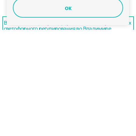
ок
В областном Центре БДД рассказали о перспективах
светофорного регулирования во Владимире
Дневной выпуск новостей Владимирской области за
4 августа 2026 года
Владимирские росгвардейцы провели
соревнования по стрельбе из пневматического
пистолета для людей с ограниченными
возможностями
Наши партнеры: радио «LikeFm» 107,9 Fm во Владимире и 102,8 Fm в городе