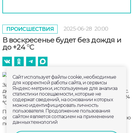
2025-06-28
20:00
ПРОИСШЕСТВИЯ
В воскресенье будет без дождя и
до +24 °С
Сайт использует файлы cookie, необходимые
для корректной работы сайта, и сервисы
Завтра, 29 июня владметеослужба прогнозирует
Яндекс-метрики, используемые для анализа
день бе осадков. Будет дуть южный ветер - 3 – 8 м/с.
статистики посещаемости, которые не
Температура воздуха ночью +5…+10 °С, днём +19…+24
содержат сведений, на основании которых
°С.
можно идентифицировать личность
пользователя. Продолжение пользования
По народным приметам, если туман с вечера
сайтом является согласием на применение
опускается вниз и ложится на землю – к улучшению
данных технологий
погоды.