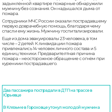
задымлëнной квартире пожарные обнаружили
мужчину без сознания. Он надышался дыма от
пожара.
Сотрудники МЧС России оказали пострадавшему
первую доврачебную помощь, благодаря чему
спасли ему жизнь. Мужчину госпитализировали.
Еще из дома эвакуировалы 23 человека, в том
числе – 2 детей. К ликвидации пожара
привлекались 14 человек личного состава и 5
единиц техники. Предварителтная причина
пожара – неосторожное обращение с огнём при
курениии пострадавшего.
Два пассажира пострадали в ДТП на трассе в
Юрьевце
В Клязьме в Гороховце утонул молодой мужчина