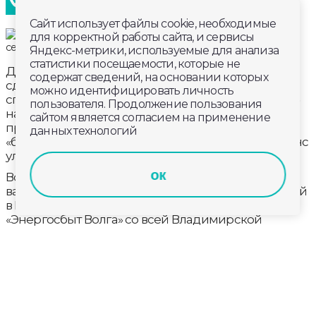
Сайт использует файлы cookie, необходимые
для корректной работы сайта, и сервисы
Яндекс-метрики, используемые для анализа
статистики посещаемости, которые не
Два десятка сотрудников «Энергосбыт Волга»
содержат сведений, на основании которых
сдали нормативы Всероссийского физкультурно-
можно идентифицировать личность
спортивного комплекса «Готов к труду и обороне»
пользователя. Продолжение пользования
на золотые знаки отличия. Ещё более 30 человек
сайтом является согласием на применение
прошли испытания ГТО на «серебро», 10 – на
данных технологий
«бронзу». У обладателей этих знаков ещё есть шанс
улучшить свой результат в этом году.
ок
Всего в большом фестивале ГТО, приуроченном к
важной дате - 20-летию энергосбытовых компаний
в России, приняли участие более 80 сотрудников
«Энергосбыт Волга» со всей Владимирской
области. Массовое мероприятие прошло на базе
спортивно-оздоровительного центра «Олимп» в
Собинском районе.