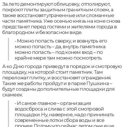
За лето демонтируют облицовку, отполируют,
покроют плиты защитным гранитным слоем, а
также восстановят утраченные или сломанные
части памятника. Уже осенью князь на коне снова
предстанет перед гостями и жителями города в
благородном и безопасном виде.
- Можно попасть сверху, и вовнутрь его
можно попасть – да, внутрь памятника
можно попасть – под конем вход – по
крайне мере там можно посмотреть.
А ко Дню города приведут в порядок и смотровую
площадку, на которой стоит памятник. Там
переложат плитку, и восстановят ограждения.
Такие же работы пройдут и в парке Пушкина –
будут созданы дополнительные площадки для
скамеек.
- И самое главное – организация
водосброса и слива с этой смотровой
площадки. Ну, наверное, надо принимать
современные лотки сбора воды и все
прочее. Потому что сейчас летом они еще