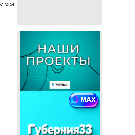
лодёжи