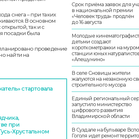
Срок приёма заявок для уч
в национальной премии
ода снега – при таких
«Человек труда» продлён
иваются. В основном
до 16 августа
открытой, так и с
ля посадки была
Молодые кинематографист
детьми создают
короткометражки на муро
запланировано проведение
станции юных натуралисто
о найти на
«Алешунино»
В селе Сновицы жители
жалуются на незаконную св
строительного мусора
атель» стартовала
Единый региональный се
запустило министерство
цифрового развития
Владимирской области
дчика,
ве при
В Суздале на бульваре Всп
Гусь-Хрустальном
Гоголя идет ремонт террит