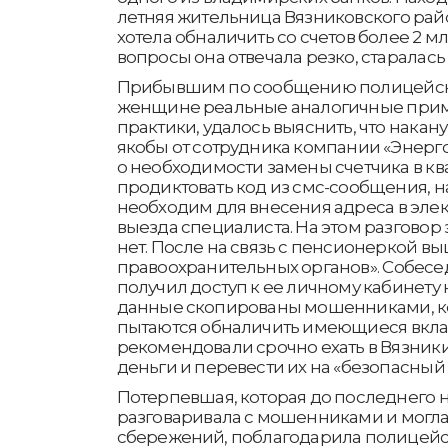
летняя жительница Вязниковского райо
хотела обналичить со счетов более 2 м
вопросы она отвечала резко, старалась
Прибывшим по сообщению полицейск
женщине реальные аналогичные прим
практики, удалось выяснить, что накан
якобы от сотрудника компании «Энерг
о необходимости замены счетчика в кв
продиктовать код из смс-сообщения, на
необходим для внесения адреса в эле
выезда специалиста. На этом разговор 
нет. После на связь с пенсионеркой в
правоохранительных органов». Собеседн
получил доступ к ее личному кабинету н
данные скопированы мошенниками, к
пытаются обналичить имеющиеся вкл
рекомендовали срочно ехать в Вязники,
деньги и перевести их на «безопасный 
Потерпевшая, которая до последнего н
разговаривала с мошенниками и могла
сбережений, поблагодарила полицейс