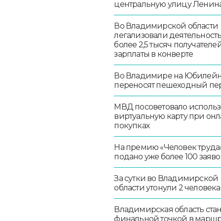
центральную улицу Ленин
Во Владимирской области
легализовали деятельност
более 2,5 тысяч получателе
зарплаты в конверте
Во Владимире на Юбилей
переносят пешеходный пе
МВД посоветовало использ
виртуальную карту при онл
покупках
На премию «Человек труда
подано уже более 100 заяво
За сутки во Владимирской
области утонули 2 человека
Владимирская область стан
финальной точкой в маршр