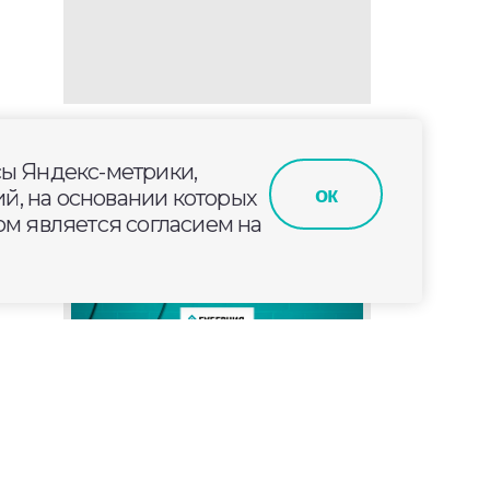
сы Яндекс-метрики,
оту
ок
й, на основании которых
м является согласием на