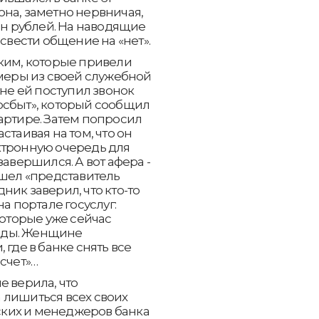
на, заметно нервничая,
лн рублей. На наводящие
 свести общение на «нет».
им, которые привели
еры из своей служебной
уне ей поступил звонок
осбыт», который сообщил
артире. Затем попросил
стаивая на том, что он
ктронную очередь для
завершился. А вот афера -
ышел «представитель
ик заверил, что кто-то
а портале госуслуг:
оторые уже сейчас
ады. Женщине
 где в банке снять все
счет»…
е верила, что
 лишиться всех своих
ких и менеджеров банка