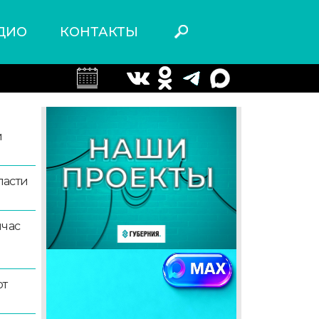
ДИО
КОНТАКТЫ
й
ласти
йчас
ют