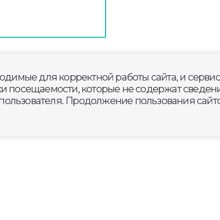
ходимые для корректной работы сайта, и серви
 после ЧС возобновляют раб
ки посещаемости, которые не содержат сведени
дприятия
ользователя. Продолжение пользования сайто
рштаба под
 Авдеева.
обновили подачу газа. В
 СНТ «Дубки», «Мирный» и
осёлках дежурит полиция.