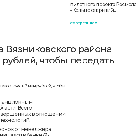
пилотного проекта Росмо
«Кольцо открытий»
смотреть все
а Вязниковского района
 рублей, чтобы передать
истанционным
асти. Всего
совершенных в отношении
технологий.
звонок от менеджера
ившаяся в банке 61-