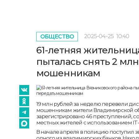
2025-04-25
10:40
ОБЩЕСТВО
61-летняя жительниц
пыталась снять 2 млн
мошенникам
19 млн рублей за неделю перевели д
мошенникам жители Владимирской обл
зарегистрировано 46 преступлений, 
местных жителей с использованием IT-
В начале апреля в полицию поступил 
одного из владимирских банков. Наход