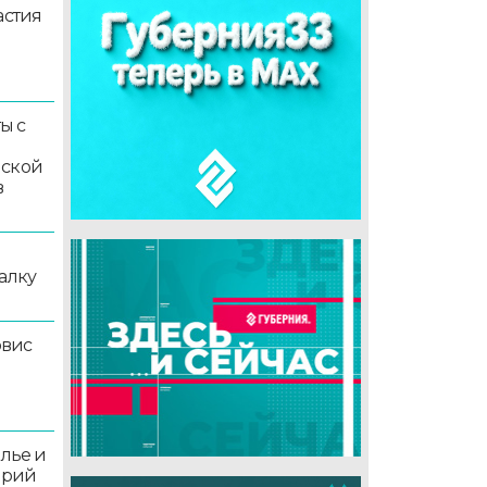
астия
ы с
мской
в
алку
рвис
олье и
орий