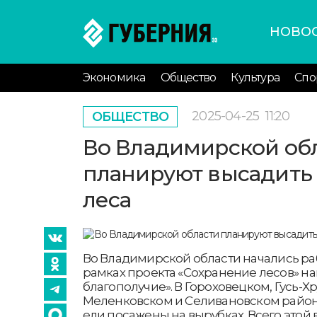
НОВО
Экономика
Общество
Культура
Спо
2025-04-25
11:20
ОБЩЕСТВО
Во Владимирской об
планируют высадить 
леса
Во Владимирской области начались раб
рамках проекта «Сохранение лесов» н
благополучие». В Гороховецком, Гусь-Х
Меленковском и Селивановском район
ели посажены на вырубках. Всего этой