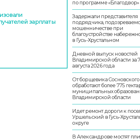
по программе «Благодвор»
изовали
Задержали представителя
олучателей зарплаты
подрядчика, подозреваемо
мошенничестве при
благоустройстве набережн
в Гусь-Хрустальном
Дневной выпуск новостей
Владимирской области за 
августа 2026 года
От борщевика Сосновского
обработают более 775 гекта
муниципальных образован
Владимирской области
Идет ремонт дороги к посе
Уршельский в Гусь-Хруста
округе
В Александрове мостят пл