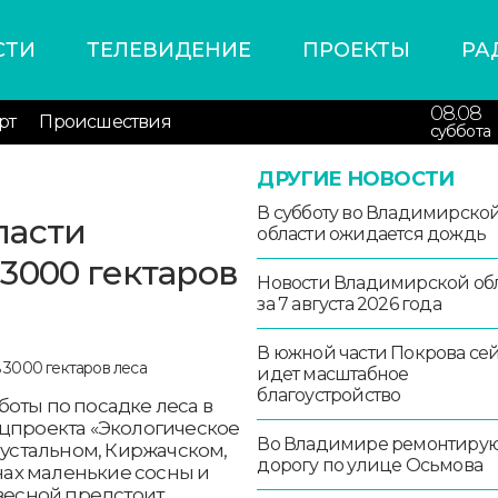
СТИ
ТЕЛЕВИДЕНИЕ
ПРОЕКТЫ
РА
08.08
рт
Происшествия
суббота
ДРУГИЕ НОВОСТИ
В субботу во Владимирско
ласти
области ожидается дождь
3000 гектаров
Новости Владимирской об
за 7 августа 2026 года
В южной части Покрова се
идет масштабное
благоустройство
оты по посадке леса в
ацпроекта «Экологическое
Во Владимире ремонтиру
рустальном, Киржачском,
дорогу по улице Осьмова
ах маленькие сосны и
 весной предстоит