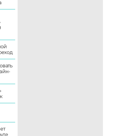
а
ь
й
ной
реход
овать
айн-
»
к
ет
уте