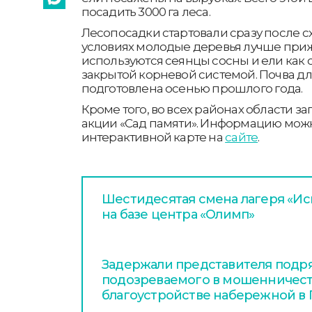
посадить 3000 га леса.
Лесопосадки стартовали сразу после сх
условиях молодые деревья лучше приж
используются сеянцы сосны и ели как с 
закрытой корневой системой. Почва д
подготовлена осенью прошлого года.
Кроме того, во всех районах области 
акции «Сад памяти». Информацию можн
интерактивной карте на
сайте
.
Шестидесятая смена лагеря «Иск
на базе центра «Олимп»
Задержали представителя подря
подозреваемого в мошенничест
благоустройстве набережной в 