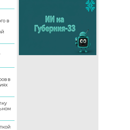
го в
ой
7
ров в
иях
лку
льном
иткой