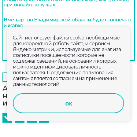
при онлайн-покупках
В четверг во Владимирской области будет солнечно
и жарко
Сайт использует файлы cookie, необходимые
для корректной работы сайта, и сервисы
Яндекс-метрики, используемые для анализа
статистики посещаемости, которые не
содержат сведений, на основании которых
можно идентифицировать личность
пользователя. Продолжение пользования
2024-04-22
14:00
ОБЩЕСТВО
сайтом является согласием на применение
данных технологий
Александровские прокуроры
нашли нарушения на детских
игровых площадках
ок