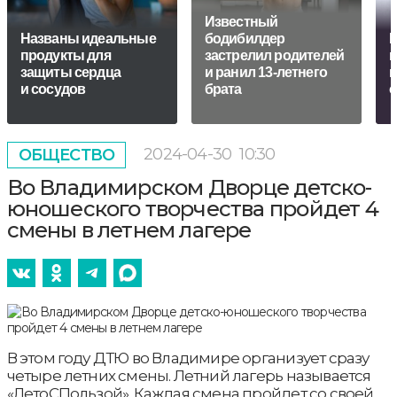
Известный
Названы идеальные
бодибилдер
В
продукты для
застрелил родителей
к
защиты сердца
и ранил 13-летнего
и
и сосудов
брата
с
2024-04-30
10:30
ОБЩЕСТВО
Во Владимирском Дворце детско-
юношеского творчества пройдет 4
смены в летнем лагере
В этом году ДТЮ во Владимире организует сразу
четыре летних смены. Летний лагерь называется
«ЛетоСПользой». Каждая смена пройдет со своей