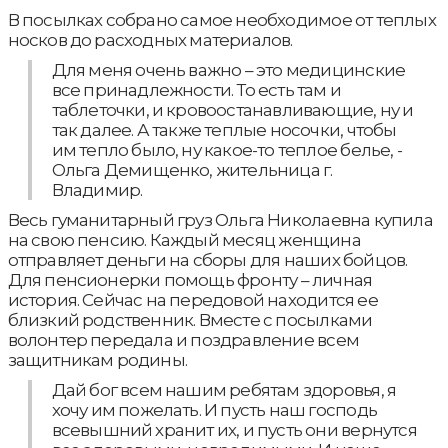
В посылках собрано самое необходимое от теплых
носков до расходных материалов.
Для меня очень важно – это медицинские
все принадлежности. То есть там и
таблеточки, и кровоостанавливающие, ну и
так далее. А также теплые носочки, чтобы
им тепло было, ну какое-то теплое белье, -
Ольга Демищенко, жительница г.
Владимир.
Весь гуманитарный груз Ольга Николаевна купила
на свою пенсию. Каждый месяц женщина
отправляет деньги на сборы для наших бойцов.
Для пенсионерки помощь фронту – личная
история. Сейчас на передовой находится ее
близкий родственник. Вместе с посылками
волонтер передала и поздравление всем
защитникам родины.
Дай бог всем нашим ребятам здоровья, я
хочу им пожелать. И пусть наш господь
всевышний хранит их, и пусть они вернутся