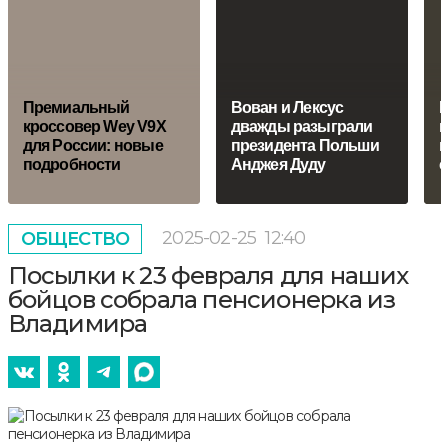
Премиальный
Вован и Лексус
В
кроссовер Wey V9X
дважды разыграли
к
для России: новые
президента Польши
м
подробности
Анджея Дуду
с
2025-02-25
12:40
ОБЩЕСТВО
Посылки к 23 февраля для наших
бойцов собрала пенсионерка из
Владимира