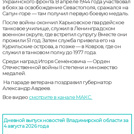
Украинского фронта. В апреле 1944 года участвовал
в боях за освобождение Севастополя, сражался на
Сапун-горе — там получил первую боевую медаль.
После войны окончил Харьковское гвардейское
танковое училище, служил в Ленинградском
военном округе, где встретил супругу. Вместе они
прожили 51 год. Затем служба привела его на
Курильские острова, а позже — в Ковров, где он
служил в танковом полку до 1977 года.
Среди наград Игоря Семёновича — Орден
Отечественной войны II степени и множество
медалей.
На параде ветерана поздравил губернатор
Александр Авдеев.
Все видео
смотрите в канале МАКС.
Дневной выпуск новостей Владимирской области за
4 августа 2026 года