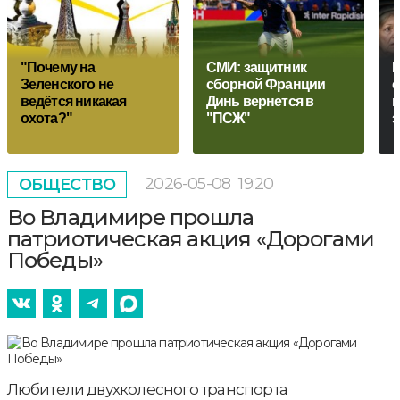
"Почему на
СМИ: защитник
К
Зеленского не
сборной Франции
o
ведётся никакая
Динь вернется в
н
охота?"
"ПСЖ"
з
2026-05-08
19:20
ОБЩЕСТВО
Во Владимире прошла
патриотическая акция «Дорогами
Победы»
Любители двухколесного транспорта