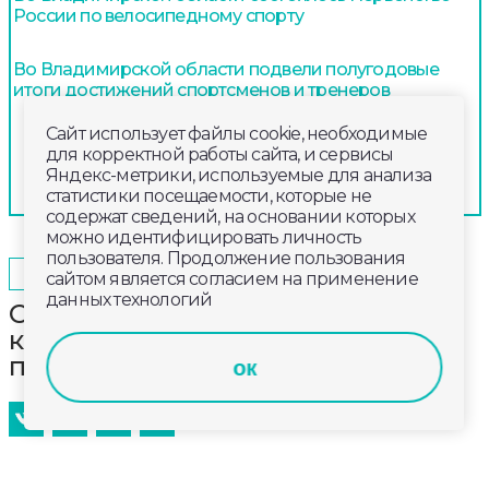
России по велосипедному спорту
Во Владимирской области подвели полугодовые
итоги достижений спортсменов и тренеров
Сайт использует файлы cookie, необходимые
для корректной работы сайта, и сервисы
Яндекс-метрики, используемые для анализа
статистики посещаемости, которые не
содержат сведений, на основании которых
можно идентифицировать личность
пользователя. Продолжение пользования
2026-05-08
18:40
ОБЩЕСТВО
сайтом является согласием на применение
данных технологий
Сотрудники Россельхознадзора
контролируют качество саженцев
плодовых деревьев
ок