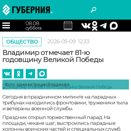
08.08
суббота
2026-05-09
12:33
ОБЩЕСТВО
Владимир отмечает 81-ю
годовщину Великой Победы
Фото: администрации Владимира
Сегодня в праздничном митинге на парадных
трибунах находились фронтовики, труженики тыла
и ветераны военной службы.
Праздник открыл торжественный парад. На
площади, чеканя шаг, выстроились парадные
колонны воинских частей и специальных служб.