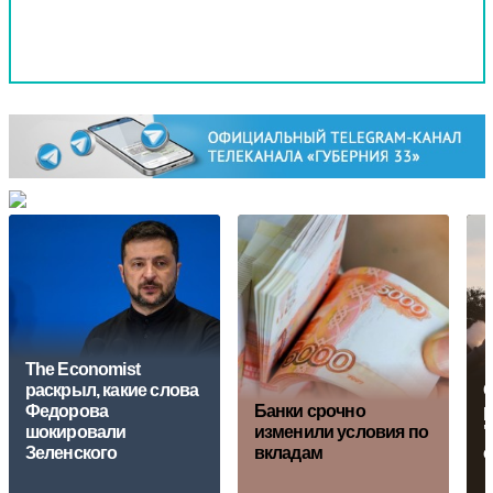
The Economist
раскрыл, какие слова
О
Федорова
Банки срочно
р
шокировали
изменили условия по
"
Зеленского
вкладам
с