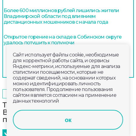
Более 600 миллионов рублей лишились жители
Владимирской области под влиянием
дистанционных мошенников с начала года
Открытое горение на складе в Собинском округе
удалось потушить к полуночи
Сайт использует файлы cookie, необходимые
для корректной работы сайта, и сервисы
Яндекс-метрики, используемые для анализа
статистики посещаемости, которые не
содержат сведений, на основании которых
можно идентифицировать личность
пользователя. Продолжение пользования
2025-02-18
13:20
ОБЩЕСТВО
сайтом является согласием на применение
данных технологий
Товары в прокат жители
Владимирской области смогут
получить на детей до 3 лет
ок