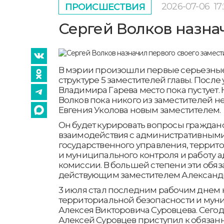
2026-07-06
17
ПРОИСШЕСТВИЯ
Сергей Волков назна
В мэрии произошли первые серьезные
структуре 5 заместителей главы. После
Владимира Гарева место пока пустует.
Волков пока никого из заместителей не
Евгения Уколова новым заместителем.
Он будет курировать вопросы граждан
взаимодействия с административными
государственного управления, террит
и муниципального контроля и работу 
комиссии. В большей степени эти обяз
действующим заместителем Алексан
3 июля стал последним рабочим днем 
территориальной безопасности и мун
Алексея Викторовича Суровцева. Сегод
Алексей Суровцев приступил к обязан