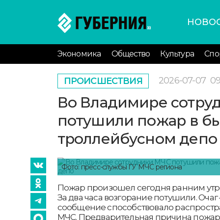
НОВО
Экономика
Общество
Культура
Спо
2026-07-07
09
ПРОИСШЕСТВИЯ
Во Владимире сотру
потушили пожар в 
троллейбусном депо
Фото: пресс-службы ГУ МЧС региона
Пожар произошел сегодня ранним утр
За два часа возгорание потушили. Очаг
сообщение способствовало распростр
МЧС. Предварительная причина пожар