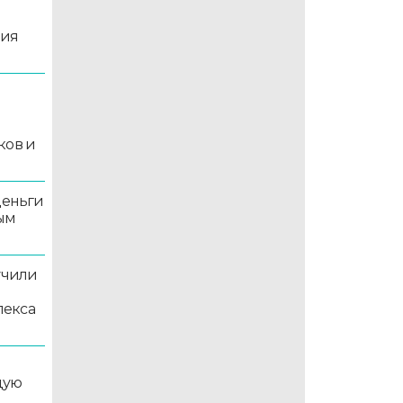
ция
й
ков и
деньги
ым
учили
лекса
дую