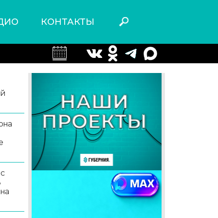
ДИО
КОНТАКТЫ
ой
она
е
 с
ь
 на