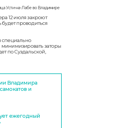
ера 12 июля закроют
ь будет проводиться
ы специально
ы минимизировать заторы
дет по Суздальской,
ции Владимира
самокатов и
тует ежегодный
»