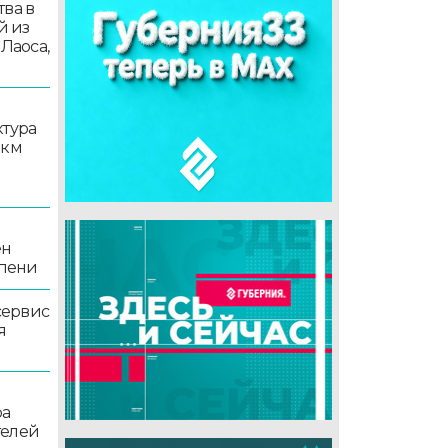
ва в
й из
 Лаоса,
ктура
 км
ен
епени
сервис
я
ра
телей