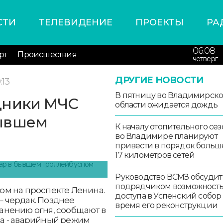
СТИ
ТЕЛЕВИДЕНИЕ
ПРОЕКТЫ
РА
06.08
рт
Происшествия
четверг
ДРУГИЕ НОВОСТИ
:13
В пятницу во Владимирск
дники МЧС
области ожидается дождь
бывшем
К началу отопительного сез
во Владимире планируют
привести в порядок больш
17 километров сетей
Руководство ВСМЗ обсудит
подрядчиком возможност
ом на проспекте Ленина.
доступа в Успенский собор
 – чердак. Позднее
время его реконструкции
анению огня, сообщают в
а - аварийный режим