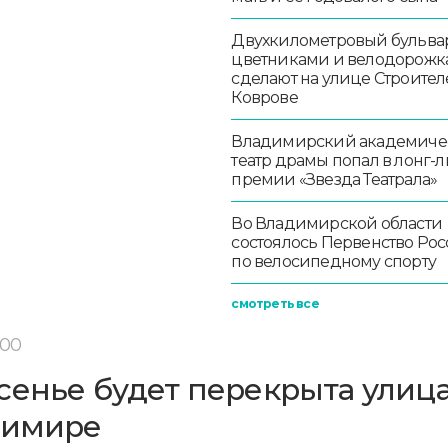
Двухкилометровый бульвар
цветниками и велодорож
сделают на улице Строител
Коврове
Владимирский академиче
театр драмы попал в лонг-л
премии «Звезда Театрала»
Во Владимирской области
состоялось Первенство Ро
по велосипедному спорту
смотреть все
:00
сенье будет перекрыта улиц
димире