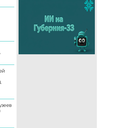
6
ей
д
узеев
в