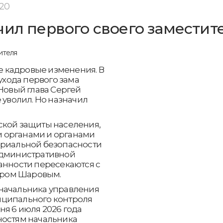
:20
чил первого своего заместит
 кадровые изменения. В
 ухода первого зама
 Новый глава Сергей
 уволил. Но назначил
ской защиты населения,
 органами и органами
ориальной безопасности
административной
анности пересекаются с
дром Шаровым.
начальника управления
иципального контроля
ня 6 июля 2026 года
ностям начальника