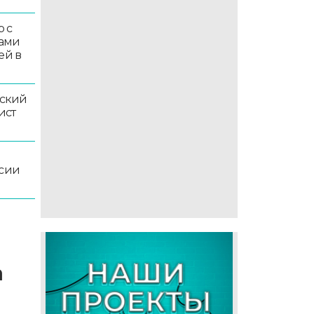
 с
ками
ей в
ский
ист
ссии
а