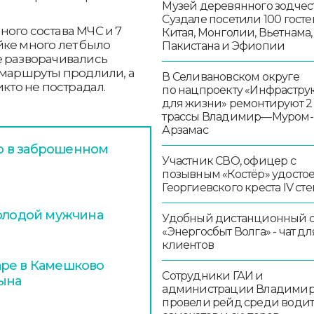
Музей деревянного зодчест
Суздале посетили 100 госте
ого состава МЧС и 7
Китая, Монголии, Вьетнама,
йке много лет было
Пакистана и Эфиопии
е разворачивались
 маршруты продлили, а
В Селивановском округе
икто не пострадал.
по нацпроекту «Инфрастру
для жизни» ремонтируют 2
трассы Владимир—Муром-
Арзамас
р в заброшенном
Участник СВО, офицер с
позывным «Костёр» удосто
Георгиевского креста IV ст
молодой мужчина
Удобный дистанционный 
«Энергосбыт Волга» - чат дл
клиентов
аре в Камешково
Сотрудники ГАИ и
сына
администрации Владими
провели рейд среди води