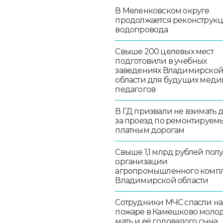
В Меленковском округе
продолжается реконструк
водопровода
Свыше 200 целевых мест
подготовили в учебных
заведениях Владимирско
области для будущих меди
педагогов
В ГД призвали не взимать 
за проезд по ремонтируем
платным дорогам
Свыше 1,1 млрд рублей пол
организации
агропромышленного комп
Владимирской области
Сотрудники МЧС спасли на
пожаре в Камешково моло
мать и её годовалого сына