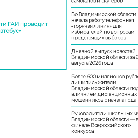
самокатов и скутеров
Во Владимирской области
начала работу телефонная
ти ГАИ проводит
«горячая линия» для
втобус»
избирателей по вопросам
предстоящих выборов
Дневной выпуск новостей
Владимирской области за 
августа 2026 года
Более 600 миллионов рубл
лишились жители
Владимирской области по
влиянием дистанционных
мошенников с начала года
Руководители школьных м
Владимирской области — 
финале Всероссийского
конкурса