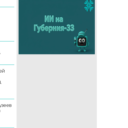
6
ей
д
узеев
в