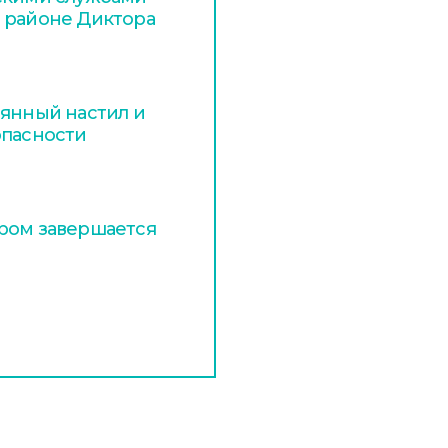
 районе Диктора
вянный настил и
опасности
ром завершается