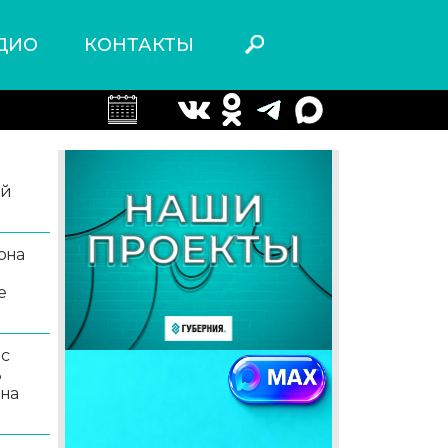
ДИО
КОНТАКТЫ
ой
она
е
 с
ь
 на