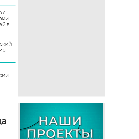
 с
ками
ей в
ский
ист
ссии
да