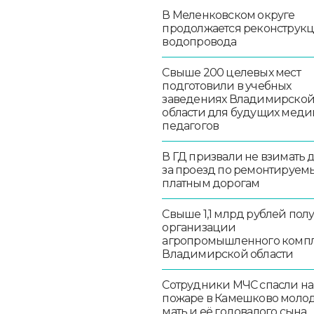
В Меленковском округе
продолжается реконструк
водопровода
Свыше 200 целевых мест
подготовили в учебных
заведениях Владимирско
области для будущих меди
педагогов
В ГД призвали не взимать 
за проезд по ремонтируем
платным дорогам
Свыше 1,1 млрд рублей пол
организации
агропромышленного комп
Владимирской области
Сотрудники МЧС спасли на
пожаре в Камешково моло
мать и её годовалого сына