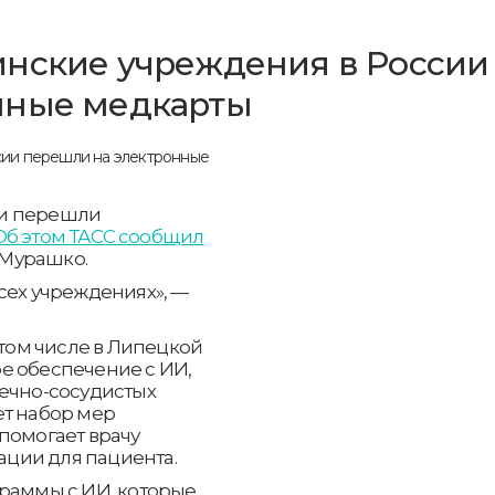
инские учреждения в России
нные медкарты
ии перешли
Об этом ТАСС сообщил
 Мурашко.
сех учреждениях», —
 том числе в Липецкой
е обеспечение с ИИ,
дечно-сосудистых
ет набор мер
помогает врачу
ции для пациента.
граммы с ИИ, которые