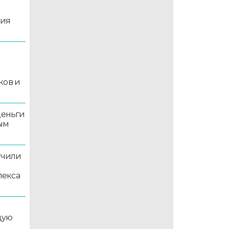
ция
й
ков и
деньги
ым
учили
лекса
дую