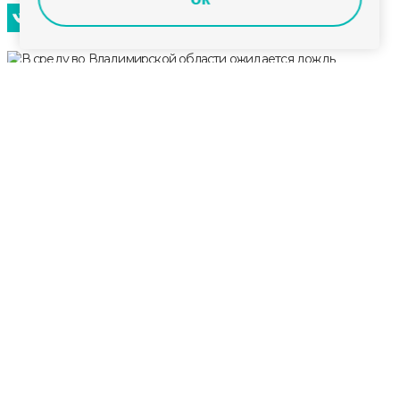
Завтра, 17 июня владметеослужба прогнозирует
переменную облачность. Кратковременный
дождь, днём местами гроза.
Ветер юго-западный 7-12 м/с. Температура воздуха
ночью +7…+12°С, днём +16…+21°С.
Шестидесятая смена лагеря «Искатель» стартовала
на базе центра «Олимп»
Владимирские росгвардейцы провели
соревнования по стрельбе из пневматического
пистолета для людей с ограниченными
возможностями
Во Владимирской области начала работу