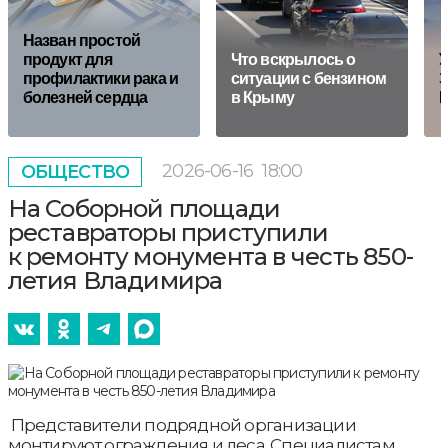
Назван простой
продукт для
Что вскрылось о
У
профилактики рака и
ситуации с бензином
З
болезней сердца
в Крыму
Р
2026-06-16
18:00
ОБЩЕСТВО
На Соборной площади
реставраторы приступили
к ремонту монумента в честь 850-
летия Владимира
Представители подрядной организации
монтируют ограждения и леса. Специалистам