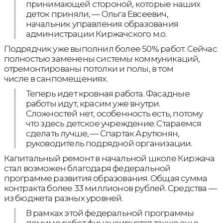
принимающей стороной, которые наших
деток приняли, — Ольга Евсеевич,
начальник управления образования
администрации Киржачского м.о.
Подрядчик уже выполнил более 50% работ. Сейчас
полностью заменены системы коммуникаций,
отремонтированы потолки и полы, в том
числе в санпомещениях.
Теперь идет кровная работа. Фасадные
работы идут, красим уже внутри.
Сложностей нет, особенность есть, потому
что здесь детское учреждение. Стараемся
сделать лучше, — Спартак Арутюнян,
руководитель подрядной организации.
Капитальный ремонт в начальной школе Киржача
стал возможен благодаря федеральной
программе развития образования. Общая сумма
контракта более 33 миллионов рублей. Средства —
из бюджета разных уровней.
В рамках этой федеральной программы