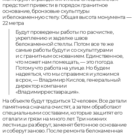
предстоит привести в порядок гранитное
основание, бронзовые скульптуры
и белокаменную стелу. Общая высота монумента —
22 метра
Будут проведены работы по расчистке,
укреплению и заделке швов
белокаменной стеллы. Потом все те же
самые работы будут и со скульптурами
и с гранитным основанием. Единственное,
что может нам помещать, — это погода.
Потому что работа на улице. Но будем
надеяться, что мы справимся и уложимся
в срок, — Владимир Кислов, генеральный
директор компании
«Владимирреставрация».
На объекте будут трудиться 12 человек. Все детали
памятника сначала очистят, а затем обработают
специальными составами, которые защитят его
от влаги и грязи на много лет. Три нижних
лестницы разберут, заменят бетонное основание
и соберут заново. После ремонта белокаменная