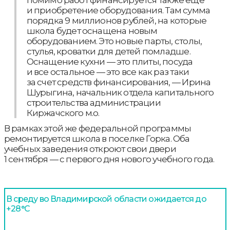
помимо работ финансируется также еще
и приобретение оборудования. Там сумма
порядка 9 миллионов рублей, на которые
школа будет оснащена новым
оборудованием. Это новые парты, столы,
стулья, кроватки для детей помладше.
Оснащение кухни — это плиты, посуда
и все остальное — это все как раз таки
за счет средств финансирования, — Ирина
Шурыгина, начальник отдела капитального
строительства администрации
Киржачского м.о.
В рамках этой же федеральной программы
ремонтируется школа в поселке Горка. Оба
учебных заведения откроют свои двери
1 сентября — с первого дня нового учебного года.
В среду во Владимирской области ожидается до
+28°С