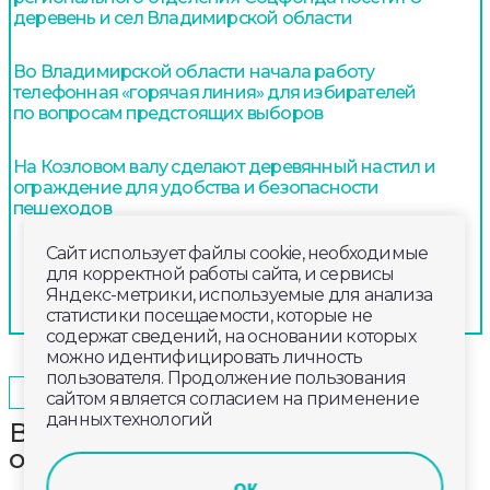
деревень и сел Владимирской области
Во Владимирской области начала работу
телефонная «горячая линия» для избирателей
по вопросам предстоящих выборов
На Козловом валу сделают деревянный настил и
ограждение для удобства и безопасности
пешеходов
Сайт использует файлы cookie, необходимые
для корректной работы сайта, и сервисы
Яндекс-метрики, используемые для анализа
статистики посещаемости, которые не
содержат сведений, на основании которых
можно идентифицировать личность
пользователя. Продолжение пользования
2026-06-16
20:00
ОБЩЕСТВО
сайтом является согласием на применение
данных технологий
В среду во Владимирской области
ожидается дождь
ок