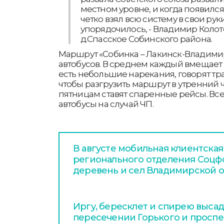
местном уровне, и когда появился
четко взял всю систему в свои ру
упорядочилось, - Владимир Колот
д.Спасское Собинского района.
Маршрут «Собинка – Лакинск-Владимир
автобусов. В среднем каждый вмещает д
есть небольшие нарекания, говорят тр
чтобы разгрузить маршрут в утренний ча
пятницам ставят спаренные рейсы. Все
автобусы на случай ЧП.
В августе мобильная клиентская
регионального отделения Соцфо
деревень и сел Владимирской о
Иргу, бересклет и спирею высад
пересечении Горького и проспе