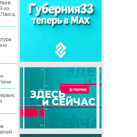
ва в
й из
 Лаоса,
ктура
 км
ен
епени
сервис
я
ра
телей