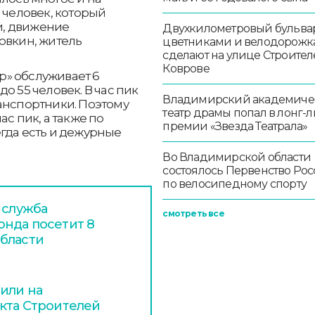
 человек, который
ки, движение
Двухкилометровый бульвар
овкин, житель
цветниками и велодорож
сделают на улице Строител
Коврове
» обслуживает 6
о 55 человек. В час пик
Владимирский академиче
анспортники. Поэтому
театр драмы попал в лонг-л
с пик, а также по
премии «Звезда Театрала»
гда есть и дежурные
Во Владимирской области
состоялось Первенство Ро
по велосипедному спорту
 служба
смотреть все
нда посетит 8
бласти
или на
кта Строителей