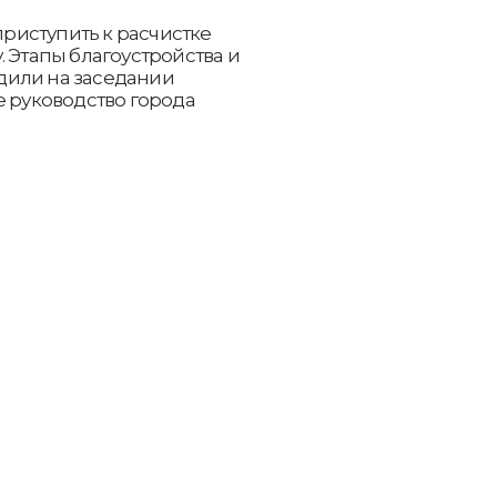
приступить к расчистке
. Этапы благоустройства и
дили на заседании
е руководство города