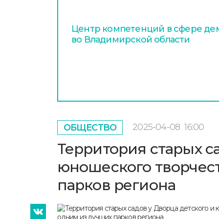
Центр компетенций в сфере де
во Владимирской области
2025-04-08
16:00
ОБЩЕСТВО
Территория старых са
юношеского творчест
парков региона