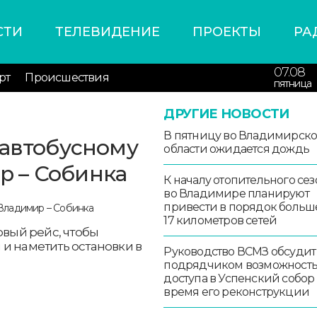
СТИ
ТЕЛЕВИДЕНИЕ
ПРОЕКТЫ
РА
07.08
рт
Происшествия
пятница
ДРУГИЕ НОВОСТИ
В пятницу во Владимирск
 автобусному
области ожидается дождь
 – Собинка
К началу отопительного сез
во Владимире планируют
привести в порядок больш
17 километров сетей
рвый рейс, чтобы
и наметить остановки в
Руководство ВСМЗ обсудит
подрядчиком возможност
доступа в Успенский собор
время его реконструкции