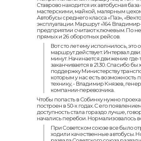
Ставрово находится их автобусная баз
мастерскими, майкой, малярным цехо
Автобусы среднего класса «Паз», «Вектор
эксплуатации. Маршрут «164 Владимир
предприятии считают ключевым. По не
прямых и 26 оборотных рейсов.
Вот сто лет ему исполнилось, это о
маршрут действует. Интервал дви
минут. Начинается движение где-то
заканчивается в 21.30. Спасибо бы 
поддержку Министерству транспо
которым у нас есть возможность 
технику, - Владимир Князев, ген
компании-перевозчика.
Чтобы попасть в Собинку нужно проеха
построен в 50-х годах. С его появлени
доступность стала гораздо лучше, говор
начались перебои. Нормализовалось вс
При Советском союзе все было от
ходили качественные автобусы. Н
развала Советского союза развал