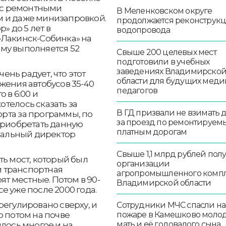
а с ремонтными
В Меленковском округе
м и даже минизапровкой.
продолжается реконструк
» до 5 лет в
водопровода
-Лакинск-Собинка» на
му выполняется 52
Свыше 200 целевых мест
подготовили в учебных
заведениях Владимирско
чень радует, что этот
области для будущих меди
жения автобусов 35-40
педагогов
 в 6:00 и
хотелось сказать за
В ГД призвали не взимать 
рта за программы, по
за проезд по ремонтируем
приобретать данную
платным дорогам
еральный директор
Свыше 1,1 млрд рублей пол
ть мост, который был
организации
ем транспортная
агропромышленного комп
ят местные. Потом в 90-
Владимирской области
е уже после 2000 года.
регулировано сверху, и
Сотрудники МЧС спасли на
пожаре в Камешково моло
о потом на почве
мать и её годовалого сына
илось многое и на