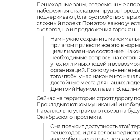
Пешеходные зоны, современные спор
набережная с каскадом прудов. Городс
подчеркивают, благоустройство старых
сложный проект. При этом важно учест
экологов, но и предложения горожан.
Нам нужно сохранить максимально
при этом привести все это в норм
цивилизованное состояние. Након
необходимые вопросы на сегодн
у тех или иных людей и всевозм
организаций. Поэтому мнение мы
того чтобы у нас наконец-то начал
достойные места для наших людей
Дмитрий Наумов, глава г. Владими
Сейчас на территории строят дорогу п
Прокладывают коммуникаций и нобход
Параллельно устраивают сьезд на буду
Октябрьского проспекта.
Она повысит доступность этой те
пешеходов, и для велосипедистов
автомобильного транспорта и воз