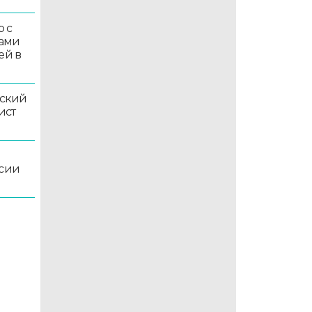
 с
ками
ей в
ский
ист
ссии