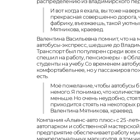
распределению из владимирского педин
И вот когда я ехала, вы тоже наве
прекрасная совершенно дорога, 
фабрику, въезжаешь, такой уютный
Мятникова, краевед.
Валентина Васильевна помнит, что на
автобусы-экспресс, шедшие до Владим
Транспорт был популярен среди всех с
спешил на работу, пенсионеры - в Обл
студенты на учебу. Со временем автобу
комфортабельнее, но у пассажиров по
есть.
Моё пожелание, чтобы автобусы 
немого. Я понимаю, что количест
меньше. Но очень неудобно, стоят
приходится стоять на некоторых рей
Валентина Мятникова, краевед.
Компания «Альянс-авто плюс» с 25 -ле
автопарком и собственной мастерской.
предприятие обеспечивает работу му
межрегиональных маршрутов, в том чис