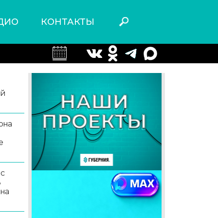
ДИО
КОНТАКТЫ
ой
она
е
 с
ь
 на