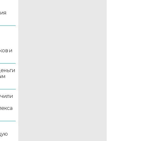
ция
й
ков и
деньги
ым
учили
лекса
дую