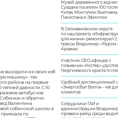
Музей деревянного зодчест
Суздале посетили 100 госте
Китая, Монголии, Вьетнама,
Пакистана и Эфиопии
В Селивановском округе
по нацпроекту «Инфрастру
для жизни» ремонтируют 2
трассы Владимир—Муром-
Арзамас
Участник СВО, офицер с
позывным «Костёр» удосто
Георгиевского креста IV ст
е выходили из своих изб
ую машину» - так
Удобный дистанционный 
ого района на первые
«Энергосбыт Волга» - чат дл
0-летней давности. С 10
клиентов
разовое автобусное
обинка» и обратно.
евед Валентина
Сотрудники ГАИ и
рвой собинской школы в
администрации Владими
провели рейд среди води
 приехала по