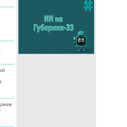
6
ей
д
узеев
в