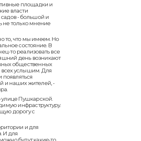
тивные площадки и
кие власти
 садов - большой и
ь не только мнение
 то, что мы имеем. Но
альное состояние. В
ец-то реализовать все
яшний день возникают
ожных общественных
 всех услышим. Для
и появляться
 и наших жителей, -
ра.
о улице Пушкарской.
имую инфраструктуру.
щую дорогу с
рритории и для
. И для
можно будут какие-то