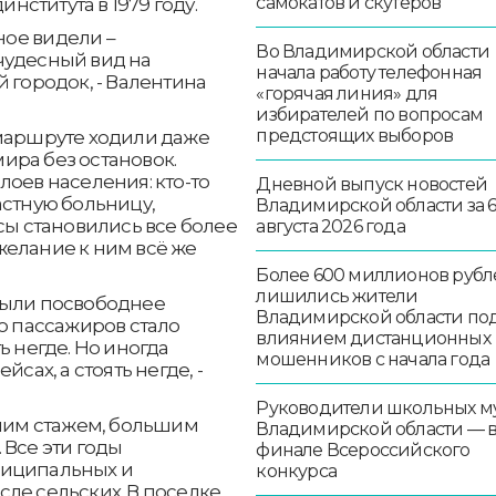
самокатов и скутеров
ститута в 1979 году.
рное видели –
Во Владимирской области
чудесный вид на
начала работу телефонная
 городок, - Валентина
«горячая линия» для
избирателей по вопросам
предстоящих выборов
 маршруте ходили даже
ира без остановок.
лоев населения: кто-то
Дневной выпуск новостей
астную больницу,
Владимирской области за 
сы становились все более
августа 2026 года
желание к ним всё же
Более 600 миллионов рубл
лишились жители
были посвободнее
Владимирской области по
во пассажиров стало
влиянием дистанционных
ь негде. Но иногда
мошенников с начала года
сах, а стоять негде, -
Руководители школьных м
тним стажем, большим
Владимирской области — 
 Все эти годы
финале Всероссийского
ниципальных и
конкурса
ле сельских. В поселке