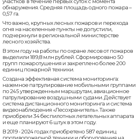
участков в течение первых суток с момента
обнаружения. Средняя площадь одного пожара –
0,57 га.
Что важно, крупных лесных пожаров и перехода
огня на населенные пункты не допустили,
подчеркнули в региональной министерстве
лесного хозяйства.
В этом году на работы по охране лесов от пожаров
выделили 189,8 млн рублей. Сформировано 50
групп пожаротушения и закреплено более 200
единиц пожарной техники.
Создана эффективная система мониторинга:
наземное патрулирование мобильными группами
по 245 утвержденным маршрутам, авиационное
патрулирование воздушными судами. Действует
система дистанционного мониторинга и система
видеонаблюдения «Лесохранитель». Также
приобрели 34 беспилотных летательных аппарата
и еще планируют 6 штук в этом году.
В 2019 - 2024 годах приобретено 587 единиц
противопожарной техники и оборудования на