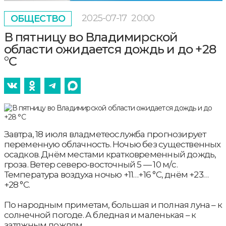
2025-07-17
20:00
ОБЩЕСТВО
В пятницу во Владимирской
области ожидается дождь и до +28
°С
Завтра, 18 июля владметеослужба прогнозирует
переменную облачность. Ночью без существенных
осадков. Днём местами кратковременный дождь,
гроза. Ветер северо-восточный 5 — 10 м/с.
Температура воздуха ночью +11…+16 °С, днём +23…
+28 °С.
По народным приметам, большая и полная луна – к
солнечной погоде. А бледная и маленькая – к
затяжным дождям.