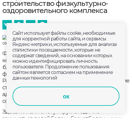
строительство физкультурно-
оздоровительного комплекса
Сайт использует файлы cookie, необходимые
для корректной работы сайта, и сервисы
Яндекс-метрики, используемые для анализа
статистики посещаемости, которые не
ФОК – это не только про спорт, но и про
содержат сведений, на основании которых
комфортную городскую среду. В округе
можно идентифицировать личность
близится к завершению строительство
пользователя. Продолжение пользования
сайтом является согласием на применение
физкультурно-оздоровительного комплекса.
данных технологий
Работы выполнены уже на 80%. Его возведение
стало возможным благодаря участию
администрации в федеральной программе,
ок
сообщает Муром.рф.
Здесь жители смогут круглогодично
заниматься волейболом, баскетболом, мини-
футболом и другими видами спорта в
комфортных, отапливаемых помещениях.