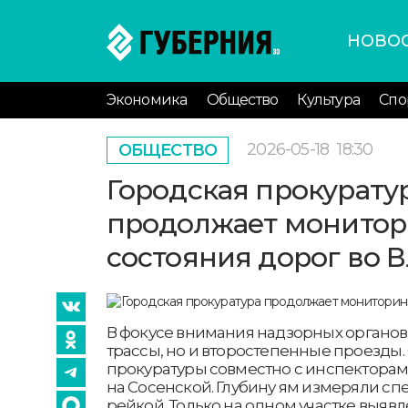
НОВО
Экономика
Общество
Культура
Спо
2026-05-18
18:30
ОБЩЕСТВО
Городская прокурату
продолжает монитор
состояния дорог во 
В фокусе внимания надзорных органов
трассы, но и второстепенные проезды.
прокуратуры совместно с инспекторам
на Сосенской. Глубину ям измеряли с
рейкой. Только на одном участке выявл