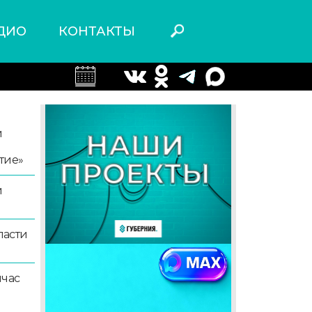
ДИО
КОНТАКТЫ
й
тие»
й
ласти
йчас