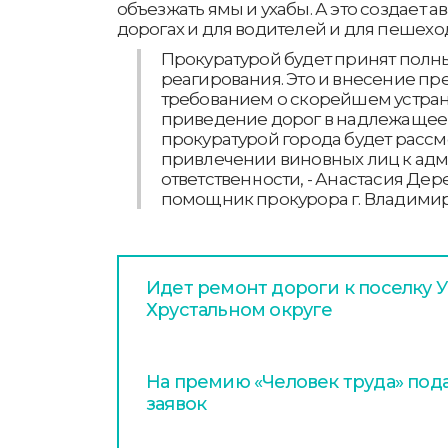
объезжать ямы и ухабы. А это создает 
дорогах и для водителей и для пешехо
Прокуратурой будет принят полн
реагирования. Это и внесение пр
требованием о скорейшем устра
приведение дорог в надлежащее 
прокуратурой города будет рассм
привлечении виновных лиц к ад
ответственности, - Анастасия Де
помощник прокурора г. Владимир
Идет ремонт дороги к поселку У
Хрустальном округе
На премию «Человек труда» пода
заявок