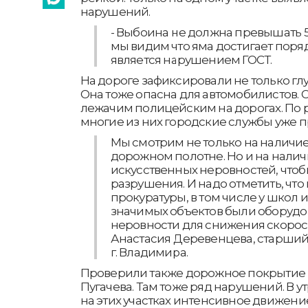
нарушений.
- Выбоина не должна превышать 5
мы видим что яма достигает поряд
является нарушением ГОСТ.
На дороге зафиксировали не только глу
Она тоже опасна для автомобилистов.
лежачим полицейским на дорогах. По 
многие из них городские службы уже п
Мы смотрим не только на наличие
дорожном полотне. Но и на налич
искусственных неровностей, чтоб
разрушения. И надо отметить, что 
прокуратуры, в том числе у школ 
значимых объектов были оборуд
неровности для снижения скорост
Анастасия Деревенцева, старши
г. Владимира.
Проверили также дорожное покрытие 
Пугачева. Там тоже ряд нарушений. В 
на этих участках интенсивное движен