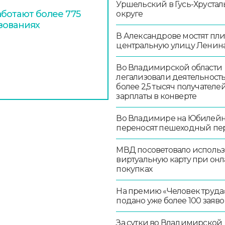
Уршельский в Гусь-Хруста
ботают более 775
округе
зованиях
В Александрове мостят пл
центральную улицу Ленин
Во Владимирской области
легализовали деятельност
более 2,5 тысяч получателе
зарплаты в конверте
Во Владимире на Юбилей
переносят пешеходный пе
МВД посоветовало использ
виртуальную карту при онл
покупках
На премию «Человек труда
подано уже более 100 заяво
За сутки во Владимирской