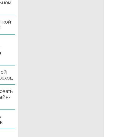
льном
иткой
а
ь
й
ной
реход
овать
айн-
»
к