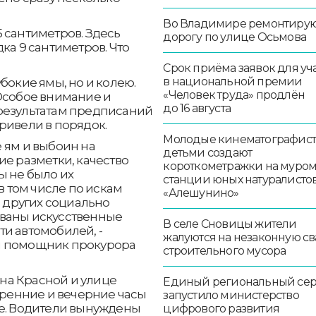
Во Владимире ремонтиру
 сантиметров. Здесь
дорогу по улице Осьмова
ка 9 сантиметров. Что
Срок приёма заявок для уч
в национальной премии
бокие ямы, но и колею.
«Человек труда» продлён
 Особое внимание и
до 16 августа
результатам предписаний
ривели в порядок.
Молодые кинематографист
 ям и выбоин на
детьми создают
ие разметки, качество
короткометражки на муро
ы не было их
станции юных натуралисто
в том числе по искам
«Алешунино»
и других социально
ованы искусственные
В селе Сновицы жители
и автомобилей, -
жалуются на незаконную св
й помощник прокурора
строительного мусора
на Красной и улице
Единый региональный се
утренние и вечерние часы
запустило министерство
ие. Водители вынуждены
цифрового развития