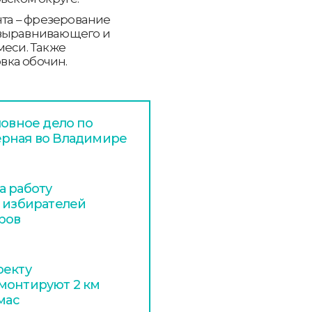
нта – фрезерование
 выравнивающего и
меси. Также
вка обочин.
ловное дело по
ерная во Владимире
а работу
я избирателей
ров
оекту
монтируют 2 км
мас