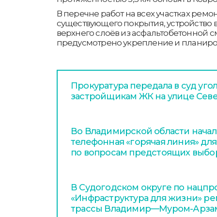
В перечне работ на всех участках ремо
существующего покрытия, устройство
верхнего слоёв из асфальтобетонной с
предусмотрено укрепление и планиро
Прокуратура передала в суд уго
застройщикам ЖК на улице Сев
Во Владимирской области начал
телефонная «горячая линия» дл
по вопросам предстоящих выбо
В Судогодском округе по нацпр
«Инфраструктура для жизни» ре
трассы Владимир—Муром-Арза