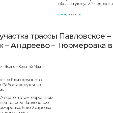
области утонули 2 человека
смотреть все
участка трассы Павловское –
к – Андреево – Тюрмеровка в
стка близ крупного
. Работы ведутся по
».
. А всего в этом дорожном
 км трассы Павловское –
рмеровка. Ещё 2 отрезка
вском округе.