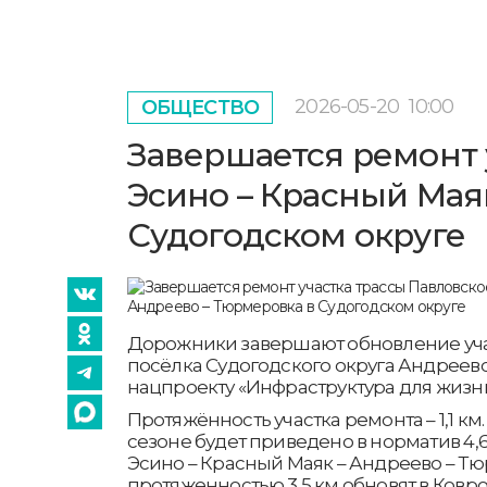
2026-05-20
10:00
ОБЩЕСТВО
Завершается ремонт 
Эсино – Красный Мая
Судогодском округе
Дорожники завершают обновление уча
посёлка Судогодского округа Андреево
нацпроекту «Инфраструктура для жизни
Протяжённость участка ремонта – 1,1 км
сезоне будет приведено в норматив 4,6
Эсино – Красный Маяк – Андреево – Тю
протяженностью 3,5 км обновят в Ковро