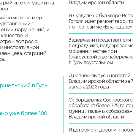
Владимирской области
аварийные ситуации на
дов.
В Суздале на бульваре Всп
ый комплекс мер
Гоголя идет ремонт террит
едставлений с
по программе «Благодвор»
нении нарушений, и
качество. И
Задержали представителя
отрен вопрос о
подрядчика, подозреваемо
министративной
мошенничестве при
ревенцева, старший
благоустройстве набережн
а.
в Гусь-Хрустальном
Дневной выпуск новостей
Владимирской области за 
ршельский в Гусь-
августа 2026 года
От борщевика Сосновского
обработают более 775 гекта
муниципальных образован
но уже более 100
Владимирской области
Идет ремонт дороги к посе