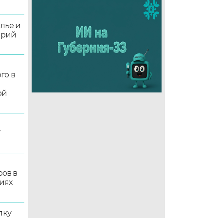
олье и
орий
го в
ой
7
ров в
иях
лку