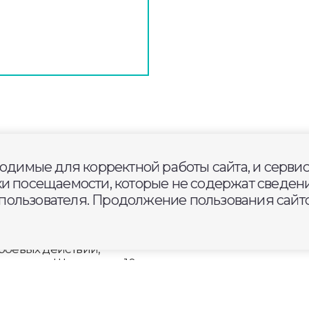
ходимые для корректной работы сайта, и серви
 отдохнули в Покрове
ки посещаемости, которые не содержат сведени
ользователя. Продолжение пользования сайто
в трудной жизненной
 боевых действий,
центре «Шередарь». 10
 отдыха и интересных
танавливались
ают легендарные