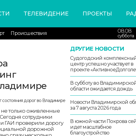
СТИ
ТЕЛЕВИДЕНИЕ
ПРОЕКТЫ
РА
08.08
рт
Происшествия
суббота
ДРУГИЕ НОВОСТИ
Судогодский комплексны
ра
центр успешно участвует в
проекте «АктивноеДолголе
инг
Владимире
В субботу во Владимирско
области ожидается дождь
Новости Владимирской об
за 7 августа 2026 года
 не только оживленные
 Сегодня сотрудники
В южной части Покрова се
и ГАИ проверили дорогу
идет масштабное
пециальной дорожной
благоустройство
ено сразу несколько