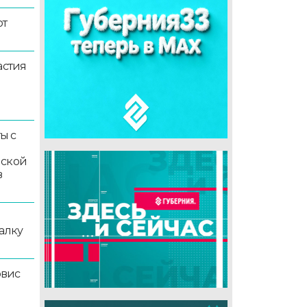
ют
астия
ы с
мской
в
алку
рвис