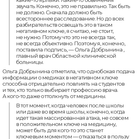
какие-то ярлыки. Какие-то обвинения
звучать. Конечно, это не правильно. Так быть
не должно. Сначала должно быть
всестороннее расследование. Но до всех
разбирательств освещать это в таком
негативном ключе, я считаю, не стоит,
не нужно. Потому что это не всегда так,
не всегда объективно. Поэтому я, конечно,
поставила подпись, — Ольга Добрынина ,
главный врач Областной клинической
больницы.
Ольга Добрынина отметила, что однобокая подача
информации о медиках в негативном ключе
способна отрицательно повлиять на студентов
и тех, кто только выбирает профессию врача.
А кого-то даже оттолкнуть от медицины.
В тот момент, когда человек после школы
или даже во время школы, конечно, когда
идет такая массированная атака, не совсем
в положительном ключе на медицину,
может быть для кого-то это станет
ключевым моментом — отказаться в пользу