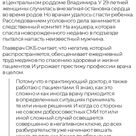
в Центральном роддоме Владимира. У 29-летней
женщины случилась внезапная остановка сердца
во время родов. Но врачам удалось спасти ребенка.
Расследованием уголовного дела занимается
следственный комитет. На акушера, которая
спасла новорожденного недавно в подъезде
пытался напасть неизвестный мужчина.
Главврач ОКБ считает, что негатив, который
распространяется, обесценивает ежедневный
труд медиков по спасению здоровья и жизни
пациентов. И угрожает престижу профессии врача
в целом.
Потому что я практикующий доктор, я также
работаю с пациентами. Я знаю, как это
сложно и как иногда врачу приходится
в определенных ситуациях принимать
те или иные решения. И когда со стороны
не совсем добросовестных СМИ тот или
иной сложный случай освещается
совершенно в негативном ключе, до всех
разбирательств уже начинают вешать