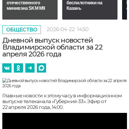
отечественного
беспилотники на
К
минивэна SKM M9
Казань
с
2026-04-22
14:50
ОБЩЕСТВО
Дневной выпуск новостей
Владимирской области за 22
апреля 2026 года
Главные новости к этому часу в информационном
выпуске телеканала «Губерния-33». Эфир от
22 апреля 2026 года, 14:00.