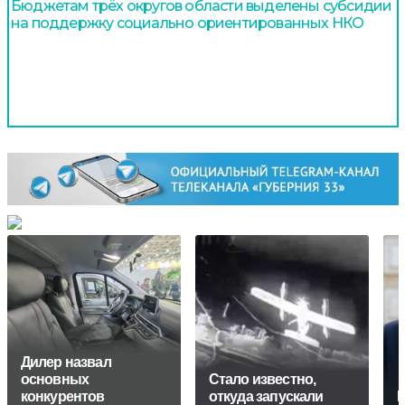
Бюджетам трёх округов области выделены субсидии
на поддержку социально ориентированных НКО
Дилер назвал
основных
Стало известно,
конкурентов
откуда запускали
Е