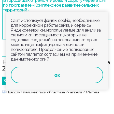
В Городищах отремонтировали дорогу через 6 СНТ
по программе «Комплексное развитие сельских
территорий»
Сайт использует файлы cookie, необходимые
для корректной работы сайта, и сервисы
Яндекс-метрики, используемые для анализа
статистики посещаемости, которые не
содержат сведений, на основании которых
можно идентифицировать личность
пользователя. Продолжение пользования
2026-04-22
19:50
ОБЩЕСТВО
сайтом является согласием на применение
данных технологий
Новости Владимирской области за
22 апреля 2026 года
ок
Главные новости к этому часу в информационном
выпуске телеканала «Губерния-33». Эфир от
22 апреля 2026 года, 19:00.