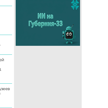
6
ей
д
узеев
в