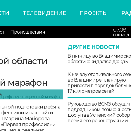
СТИ
ТЕЛЕВИДЕНИЕ
ПРОЕКТЫ
РА
07.08
рт
Происшествия
пятница
ДРУГИЕ НОВОСТИ
В пятницу во Владимирск
й области
области ожидается дождь
К началу отопительного сез
й марафон
во Владимире планируют
привести в порядок больш
17 километров сетей
а
Руководство ВСМЗ обсудит
ьной подготовки ребята
подрядчиком возможност
офессиюи и как найти
доступа в Успенский собор
ПП Марина Майорова
время его реконструкции
 «Первая профессия» и
тация, а реальная