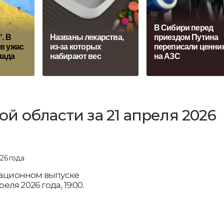
В Сибири перед
. В
Названы лекарствa,
приездом Путина
в ужас
из-за которых
переписали ценни
пада
набирают вес
на АЗС
й области за 21 апреля 2026
рмационном выпуске
еля 2026 года, 19:00.