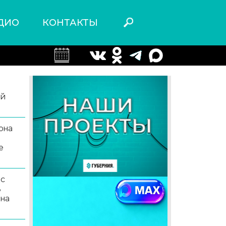
ДИО
КОНТАКТЫ
ой
она
е
 с
ь
 на