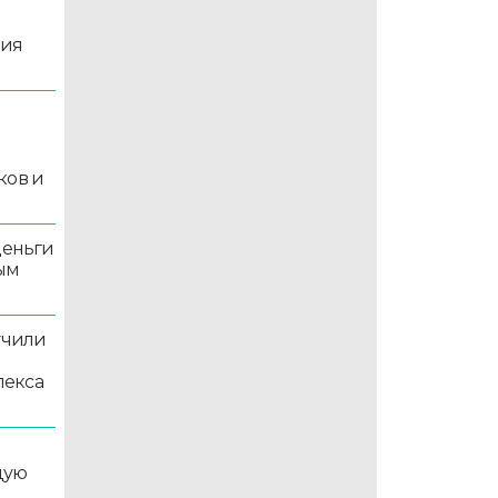
ция
й
ков и
деньги
ым
учили
лекса
дую