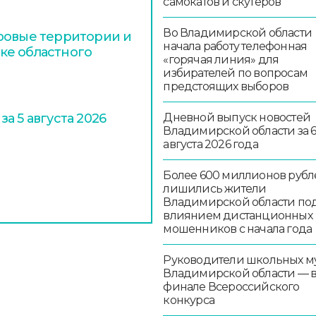
самокатов и скутеров
Во Владимирской области
ровые территории и
начала работу телефонная
ке областного
«горячая линия» для
избирателей по вопросам
предстоящих выборов
Дневной выпуск новостей
а 5 августа 2026
Владимирской области за 
августа 2026 года
Более 600 миллионов рубл
лишились жители
Владимирской области по
влиянием дистанционных
мошенников с начала года
Руководители школьных м
Владимирской области — 
финале Всероссийского
конкурса