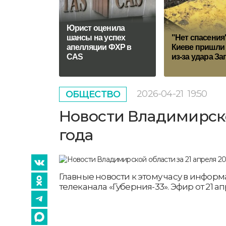
Юрист оценила
шансы на успех
"Нет спасения"
апелляции ФХР в
Киеве пришли 
CAS
из-за удара За
2026-04-21
19:50
ОБЩЕСТВО
Новости Владимирско
года
Главные новости к этому часу в инфо
телеканала «Губерния-33». Эфир от 21 апр