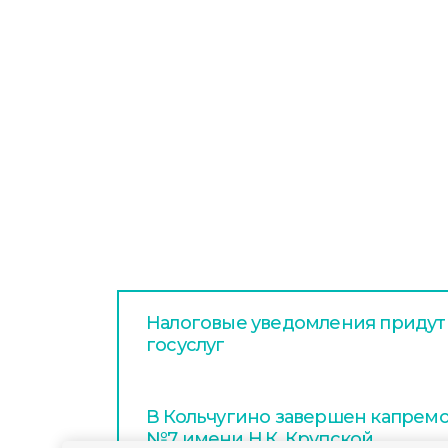
Налоговые уведомления придут
госуслуг
В Кольчугино завершен капрем
№7 имени Н.К. Крупской