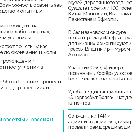
Музей деревянного зодчест
 Возможность освоить азы
Суздале посетили 100 госте
одством опытных
Китая, Монголии, Вьетнама,
Пакистана и Эфиопии
ие проходит на
ких и лабораториях,
В Селивановском округе
ым условиям.
по нацпроекту «Инфрастру
для жизни» ремонтируют 2
огает понять, какая
трассы Владимир—Муром-
ё до окончания школы.
Арзамас
о прохождении
ри поступлении в
Участник СВО, офицер с
позывным «Костёр» удосто
Георгиевского креста IV ст
«Работа России» провели
ой код профессии» и
Удобный дистанционный 
«Энергосбыт Волга» - чат дл
клиентов
Сотрудники ГАИ и
йросетями россиян
администрации Владими
провели рейд среди води