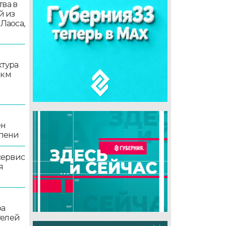
ва в
й из
 Лаоса,
ктура
 км
ен
епени
сервис
я
ра
телей