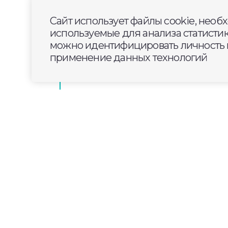
Сайт использует файлы cookie, необ
Инспекторы ГАИ напомнили род
используемые для анализа статисти
мототранспорт - только для взр
можно идентифицировать личность п
применение данных технологий
2026-04-25
12:00
ОБЩЕСТВО
В строящейся школе 
мебель по классам