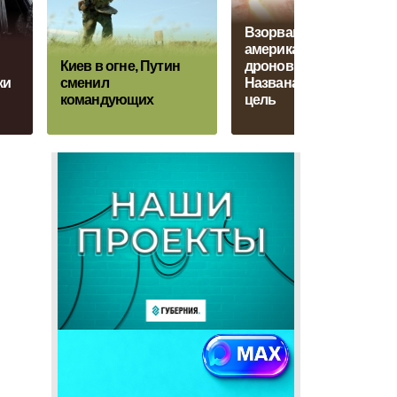
Взорван
американский завод
Киев в огне, Путин
дронов в Киеве.
ки
сменил
Названа следующая
командующих
цель