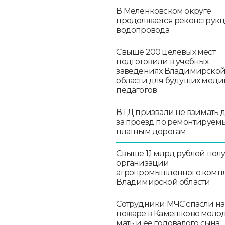
В Меленковском округе
продолжается реконструк
водопровода
Свыше 200 целевых мест
подготовили в учебных
заведениях Владимирско
области для будущих меди
педагогов
В ГД призвали не взимать 
за проезд по ремонтируем
платным дорогам
Свыше 1,1 млрд рублей пол
организации
агропромышленного комп
Владимирской области
Сотрудники МЧС спасли на
пожаре в Камешково моло
мать и её годовалого сына