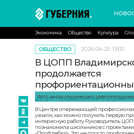
НОВО
Экономика
Общество
Культура
Спо
2026-04-25
13:00
ОБЩЕСТВО
В ЦОПП Владимирско
продолжается
профориентационны
Фото: центра опережающего развития владимир
В Центре опережающей профессионал
узнали, как можно получить первую пр
интересную работу. Руководитель ЦО
познакомила школьников с проектами
«Профдебют». Это не просто профориен