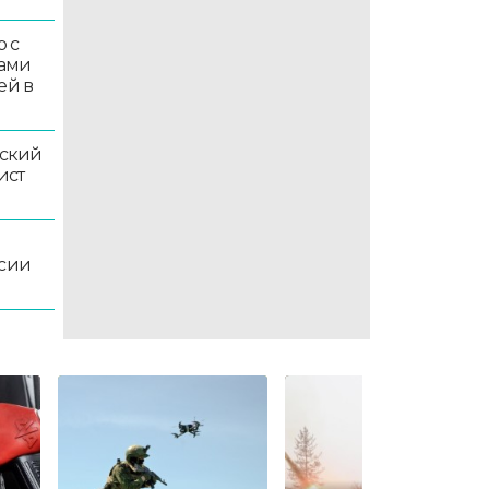
 с
ками
ей в
ский
ист
ссии