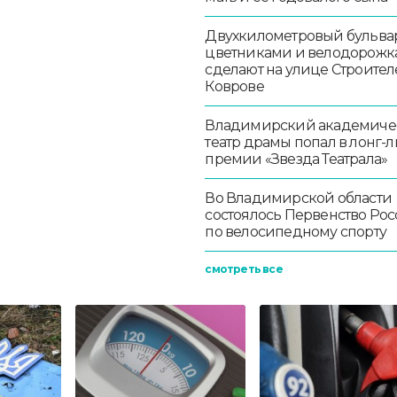
Двухкилометровый бульвар
цветниками и велодорож
сделают на улице Строител
Коврове
Владимирский академиче
театр драмы попал в лонг-л
премии «Звезда Театрала»
Во Владимирской области
состоялось Первенство Ро
по велосипедному спорту
смотреть все