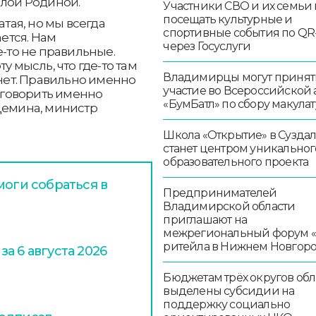
алой Родиной.
Участники СВО и их семьи 
посещать культурные и
атая, но мы всегда
спортивные события по QR
ается. Нам
через Госуслуги
е-то не правильные.
у мысль, что где-то там
Владимирцы могут принят
 нет. Правильно именно
участие во Всероссийской
м говорить именно
«БумБатл» по сбору макула
Демина, министр
Школа «Открытие» в Сузда
станет центром уникальног
образовательного проекта
моги собраться в
Предпринимателей
Владимирской области
приглашают на
межрегиональный форум 
ритейла в Нижнем Новгор
а 6 августа 2026
Бюджетам трёх округов обл
выделены субсидии на
поддержку социально