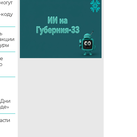
могут
-коду
ь
 акции
туры
ле
о
«Дни
оде»
асти