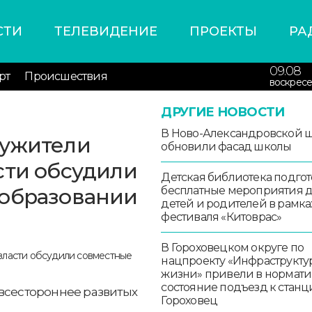
СТИ
ТЕЛЕВИДЕНИЕ
ПРОЕКТЫ
РА
09.08
рт
Происшествия
воскресе
ДРУГИЕ НОВОСТИ
В Ново-Александровской 
лужители
обновили фасад школы
сти обсудили
Детская библиотека подго
 образовании
бесплатные мероприятия 
детей и родителей в рамка
фестиваля «Китоврас»
В Гороховецком округе по
нацпроекту «Инфраструкту
жизни» привели в нормат
состояние подъезд к стан
 всестороннее развитых
Гороховец