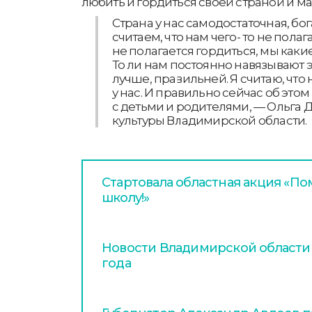
любить и гордиться своей страной и м
Страна у нас самодостаточная, бог
считаем, что нам чего- то не полаг
не полагается гордиться, мы каки
То ли нам постоянно навязывают эт
лучше, правильней. Я считаю, что
у нас. И правильно сейчас об это
с детьми и родителями, — Ольга 
культуры Владимирской области.
Стартовала областная акция «По
школу!»
Новости Владимирской области з
года