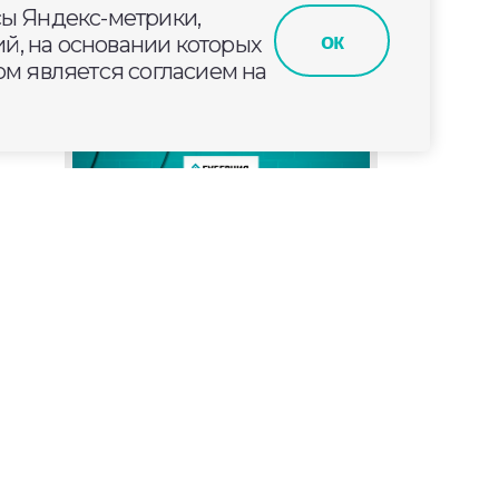
сы Яндекс-метрики,
а
ок
й, на основании которых
мя»
м является согласием на