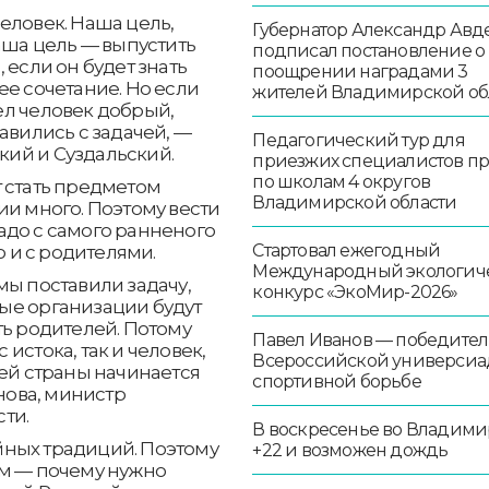
еловек. Наша цель,
Губернатор Александр Авд
аша цель — выпустить
подписал постановление о
 если он будет знать
поощрении наградами 3
ее сочетание. Но если
жителей Владимирской об
ел человек добрый,
авились с задачей, —
Педагогический тур для
ий и Суздальский.
приезжих специалистов п
по школам 4 округов
 стать предметом
Владимирской области
ии много. Поэтому вести
адо с самого ранненого
Стартовал ежегодный
о и с родителями.
Международный экологич
мы поставили задачу,
конкурс «ЭкоМир-2026»
ые организации будут
ть родителей. Потому
Павел Иванов — победител
с истока, так и человек,
Всероссийской универсиа
оей страны начинается
спортивной борьбе
унова, министр
сти.
В воскресенье во Владими
йных традиций. Поэтому
+22 и возможен дождь
ям — почему нужно