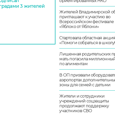
подписал
ориентированных НКО
градами 3 жителей
Жителей Владимирской об
приглашают к участию во
Всероссийском фестивале
«Яблоко от Яблони»
Стартовала областная акци
«Помоги собраться в школу!
Лишенная родительских п
мать погасила миллионный
по алиментам
В ОП призвали оборудоват
аэропортах дополнительн
зоны для семей с детьми
Жители и сотрудники
учреждений соцзащиты
продолжают поддержку
участников СВО