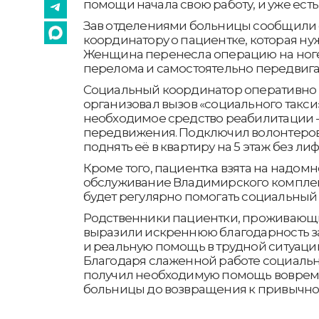
помощи начала свою работу, и уже есть
Зав отделениями больницы сообщили
координатору о пациентке, которая ну
Женщина перенесла операцию на ноге
перелома и самостоятельно передвигат
Социальный координатор оперативно 
организовал вызов «социального такси
необходимое средство реабилитации -
передвижения. Подключил волонтеров 
поднять её в квартиру на 5 этаж без лиф
Кроме того, пациентка взята на надом
обслуживание Владимирского комплекс
будет регулярно помогать социальный 
Родственники пациентки, проживающи
выразили искреннюю благодарность за
и реальную помощь в трудной ситуаци
Благодаря слаженной работе социаль
получил необходимую помощь вовремя
больницы до возвращения к привычно