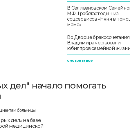
В Селивановском Семейно
МФЦ работает один из
соцсервисов «Няня в помо
маме»
Во Дворце бракосочетания
Владимира чествовали
юбиляров семейной жизн
смотреть все
х дел" начало помогать
ы
рых дел» на базе
орой медицинской