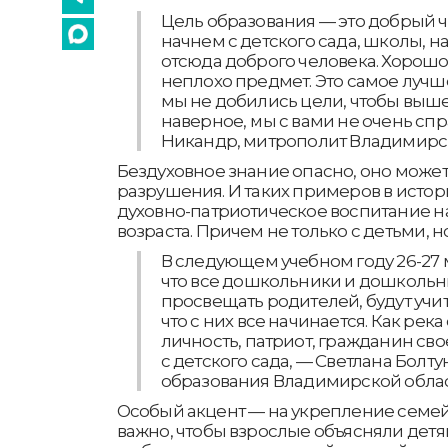
Цель образования — это добрый ч
начнем с детского сада, школы, н
отсюда доброго человека. Хорошо,
неплохо предмет. Это самое лучш
мы не добились цели, чтобы выш
наверное, мы с вами не очень спр
Никандр, митрополит Владимирск
Бездуховное знание опасно, оно может
разрушения. И таких примеров в истор
духовно-патриотическое воспитание н
возраста. Причем не только с детьми, н
В следующем учебном году 26-27 
что все дошкольники и дошкольн
просвещать родителей, будут учи
что с них все начинается. Как река 
личность, патриот, гражданин св
с детского сада, — Светлана Болт
образования Владимирской обла
Особый акцент — на укрепление семе
важно, чтобы взрослые объясняли дет