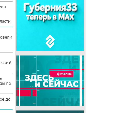
еев
ласти
ровели
еский
ь
ды по
ре до