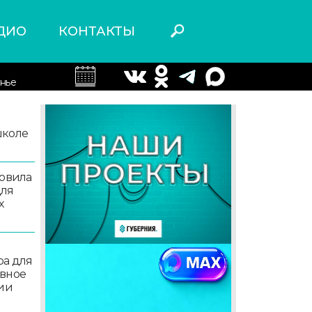
ДИО
КОНТАКТЫ
нье
школе
товила
для
х
ра для
ивное
ции