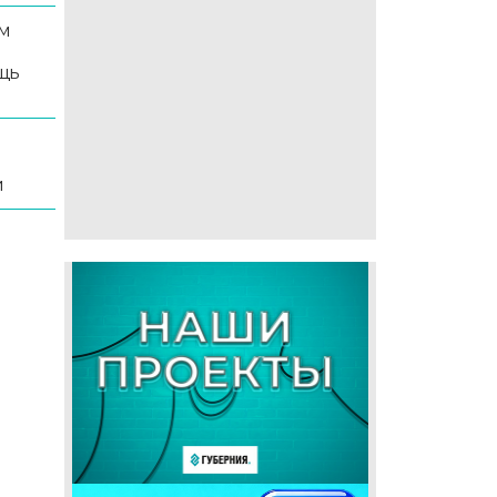
м
щь
и