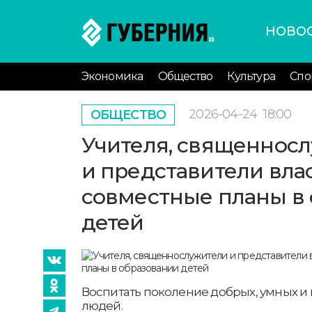
НОВО
Экономика
Общество
Культура
Спо
2026-04-24
18:00
ОБЩЕСТВО
Учителя, священнос
и представители вла
совместные планы в
детей
Воспитать поколение добрых, умных и
людей.