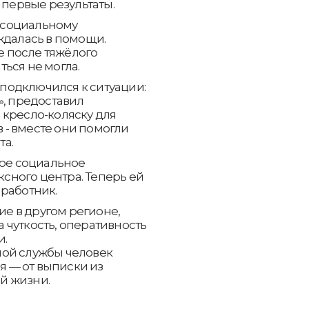
 первые результаты.
 социальному
ждалась в помощи.
 после тяжёлого
ься не могла.
подключился к ситуации:
», предоставил
 кресло-коляску для
- вместе они помогли
та.
ное социальное
ного центра. Теперь ей
работник.
е в другом регионе,
 чуткость, оперативность
и.
ной службы человек
 — от выписки из
й жизни.