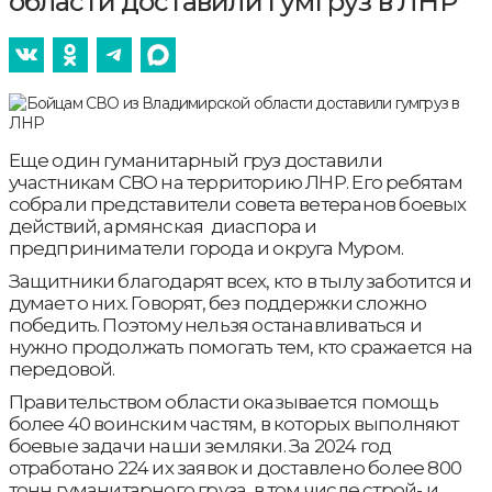
области доставили гумгруз в ЛНР
Еще один гуманитарный груз доставили
участникам СВО на территорию ЛНР. Его ребятам
собрали представители совета ветеранов боевых
действий, армянская диаспора и
предприниматели города и округа Муром.
Защитники благодарят всех, кто в тылу заботится и
думает о них. Говорят, без поддержки сложно
победить. Поэтому нельзя останавливаться и
нужно продолжать помогать тем, кто сражается на
передовой.
Правительством области оказывается помощь
более 40 воинским частям, в которых выполняют
боевые задачи наши земляки. За 2024 год
отработано 224 их заявок и доставлено более 800
тонн гуманитарного груза, в том числе строй- и