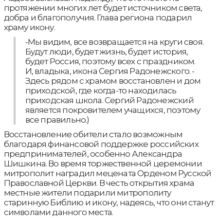
протяжении многих лет будет источником света,
добра и благополучия. Глава региона подарил
храму икону.
-Мы видим, все возвращается на круги своя.
Будут люди, будет жизнь, будет история,
будет Россия, поэтому всех с праздником.
И, владыка, икона Сергия Радонежского. -
Здесь рядом с храмом восстановлен и дом
приходской, где когда-то находилась
приходская школа. Сергий Радонежский
является покровителем учащихся, поэтому
все правильно.)
Восстановление обители стало возможным
благодаря финансовой поддержке российских
предпринимателей, особенно Александра
Шишкина. Во время торжественной церемонии
митрополит наградил мецената Орденом Русской
Православной Церкви. В честь открытия храма
местные жители подарили митрополиту
старинную Библию и икону, надеясь, что они станут
символами данного места.