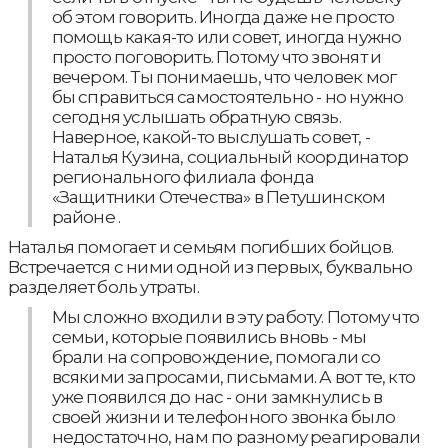
об этом говорить. Иногда даже не просто
помощь какая-то или совет, иногда нужно
просто поговорить. Потому что звонят и
вечером. Ты понимаешь, что человек мог
бы справиться самостоятельно - но нужно
сегодня услышать обратную связь.
Наверное, какой-то выслушать совет, -
Наталья Кузина, социальный координатор
регионального филиала фонда
«Защитники Отечества» в Петушинском
районе .
Наталья помогает и семьям погибших бойцов.
Встречается с ними одной из первых, буквально
разделяет боль утраты.
Мы сложно входили в эту работу. Потому что
семьи, которые появились вновь - мы
брали на сопровождение, помогали со
всякими запросами, письмами. А вот те, кто
уже появился до нас - они замкнулись в
своей жизни и телефонного звонка было
недостаточно, нам по разному реагировали