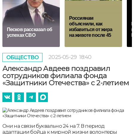
Россиянам
объяснили, как
П
Песков рассказал об
избавиться от жира
п
успехах СВО
на животе после 45
Р
2025-05-29
18:40
ОБЩЕСТВО
Александр Авдеев поздравил
сотрудников филиала фонда
«Защитники Отечества» с 2-летием
Они на связи буквально 24 на 7. В период
адаптации бойца к мирной жизни волонтеры