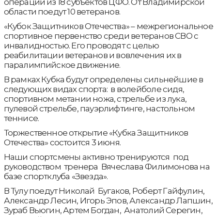
операции из 18 субъектов ЦФО. От Владимирской
области поедут 10 ветеранов.
«Кубок Защитников Отечества» – межрегиональное
спортивное первенство среди ветеранов СВО с
инвалидностью. Его проводят с целью
реабилитации ветеранов и вовлечения их в
паралимпийское движение.
В рамках Кубка будут определены сильнейшие в
следующих видах спорта: в волейболе сидя,
спортивном метании ножа, стрельбе из лука,
пулевой стрельбе, пауэрлифтинге, настольном
теннисе.
Торжественное открытие «Кубка Защитников
Отечества» состоится 3 июня.
Наши спортсмены активно тренируются под
руководством тренера Вячеслава Филимонова на
базе спортклуба «Звезда».
В Тулу поедут Николай Бугаков, Роберт Гайфулин,
Александр Лесин, Игорь Эпов, Александр Лапшин,
Зураб Вьюгин, Артем Богдан, Анатолий Серегин,