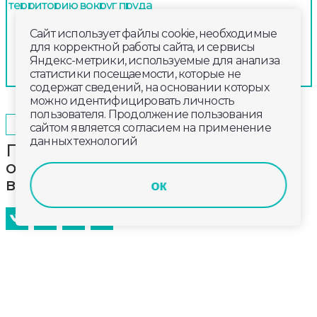
территорию вокруг пруда
Сайт использует файлы cookie, необходимые
для корректной работы сайта, и сервисы
Яндекс-метрики, используемые для анализа
статистики посещаемости, которые не
содержат сведений, на основании которых
можно идентифицировать личность
пользователя. Продолжение пользования
2025-05-29
19:20
ОБЩЕСТВО
сайтом является согласием на применение
данных технологий
Профессиональный праздник
отмечают сегодня военные
водители Росгвардии
ок
29 мая в России отмечается день военного
автомобилиста. В этот день в 1910 году была создана
первая автомобильная рота. В наше время