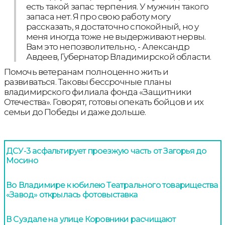
есть такой запас терпения. У мужчин такого
запаса нет. Я про свою работу могу
рассказать, я достаточно спокойный, но у
меня иногда тоже не выдерживают нервы.
Вам это непозволительно, - Александр
Авдеев, Губернатор Владимирской области.
Помочь ветеранам полноценно жить и
развиваться. Таковы бессрочные планы
владимирского филиала фонда «Защитники
Отечества». Говорят, готовы опекать бойцов и их
семьи до Победы и даже дольше.
ДСУ-3 асфальтирует проезжую часть от Загорья до
Мосино
Во Владимире к юбилею Театрального товарищества
«Завод» открылась фотовыставка
В Суздале на улице Коровники расчищают