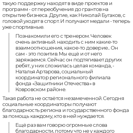
такую поддержку находят в виде проектов и
программ - от переобучения до грантов на
открытие бизнеса. Другие, как Николай Бугаков, с
головой уходят в спорт. И получают медали - теперь
уже спортивные.
Познакомили его с тренером. Человек
очень активный. находить с ним какие-то
взаимоотношения, какое-то доверие... Он
сам - это позитив. Мы ещё и от него
заряжаемся. Сейчас он подтягивает других
ребят, у них сложилась целая команда, -
Наталья Артарова, социальный
координатор регионального филиала
фонда «Защитники Отечества» в
Ковровском районе.
Такая работа не остаётся незамеченной. Сегодня
социальные координаторы получают
благодарность региона и государственного фонда
за помощь каждому, кто в ней нуждается.
Ещё раз вам говорю огромные слова
благодарности, потому что не у каждого