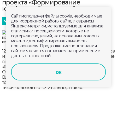
проекта «Формирование
комфортной городской среды»
Сайт использует файлы cookie, необходимые
для корректной работы сайта, и сервисы
Яндекс-метрики, используемые для анализа
статистики посещаемости, которые не
содержат сведений, на основании которых
можно идентифицировать личность
пользователя. Продолжение пользования
12 проектов пешеходных зон, набережных, скверов
сайтом является согласием на применение
данных технологий
и парков от Владимирской области примут участие
в конкурсе в рамках федерального проекта
«Формирование комфортной городской среды».
ок
Он проводится по поручению Президента
Владимира Путина с 2018 года. Заявиться могут
только города с численностью населения до 300
тысяч человек включительно, а также
исторические поселения федерального и
регионального значения.
Вот полный список участников этого года:
– «Благоустройство Парка им. 40-летия Победы по