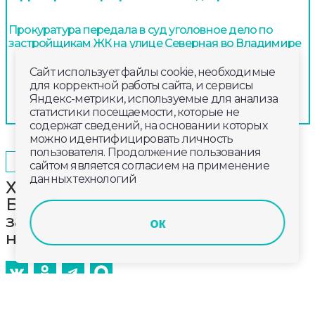
Прокуратура передала в суд уголовное дело по
застройщикам ЖК на улице Северная во Владимире
Сайт использует файлы cookie, необходимые
для корректной работы сайта, и сервисы
Яндекс-метрики, используемые для анализа
статистики посещаемости, которые не
содержат сведений, на основании которых
можно идентифицировать личность
пользователя. Продолжение пользования
2025-01-13
18:00
ОБЩЕСТВО
сайтом является согласием на применение
данных технологий
Храм Рождества Пресвятой
Богородицы под Владимиром
законсервировали усилиями
ок
неравнодушных жителей