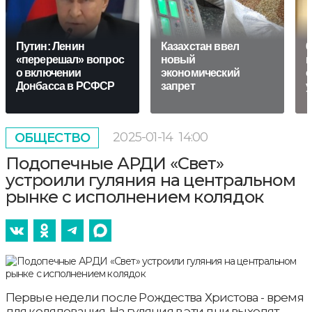
Путин: Ленин
Казахстан ввел
6
«перерешал» вопрос
новый
п
о включении
экономический
о
Донбасса в РСФСР
запрет
у
2025-01-14
14:00
ОБЩЕСТВО
Подопечные АРДИ «Свет»
устроили гуляния на центральном
рынке с исполнением колядок
Первые недели после Рождества Христова - время
для колядования. На гуляния в эти дни выходят