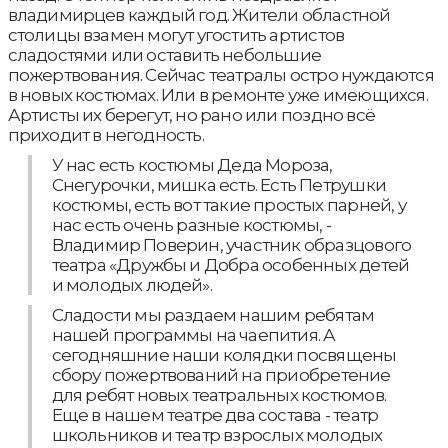
владимирцев каждый год. Жители областной
столицы взамен могут угостить артистов
сладостями или оставить небольшие
пожертвования. Сейчас театралы остро нуждаются
в новых костюмах. Или в ремонте уже имеющихся.
Артисты их берегут, но рано или поздно всё
приходит в негодность.
У нас есть костюмы Деда Мороза,
Снегурочки, мишка есть. Есть Петрушки
костюмы, есть вот такие простых парней, у
нас есть очень разные костюмы, -
Владимир Поверин, участник образцового
театра «Дружбы и Добра особенных детей
и молодых людей».
Сладости мы раздаем нашим ребятам
нашей программы на чаепития. А
сегодняшние наши колядки посвящены
сбору пожертвований на приобретение
для ребят новых театральных костюмов.
Еще в нашем театре два состава - театр
школьников и театр взрослых молодых