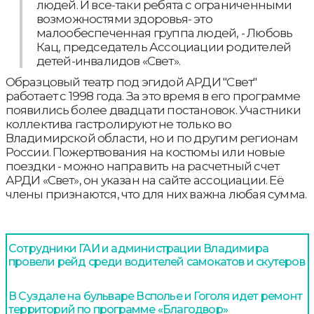
людей. И все-таки ребята с ограниченными
возможностями здоровья- это
малообеспеченная группа людей, - Любовь
Кац, председатель Ассоциации родителей
детей-инвалидов «Свет».
Образцовый театр под эгидой АРДИ "Свет"
работает с 1998 года. За это время в его программе
появились более двадцати постановок. Участники
коллектива гастролируют не только во
Владимирской области, но и по другим регионам
России. Пожертвования на костюмы или новые
поездки - можно направить на расчетный счет
АРДИ «Свет», он указан на сайте ассоциации. Её
члены признаются, что для них важна любая сумма.
Сотрудники ГАИ и администрации Владимира
провели рейд среди водителей самокатов и скутеров
В Суздале на бульваре Всполье и Гоголя идет ремонт
территорий по программе «Благодвор»