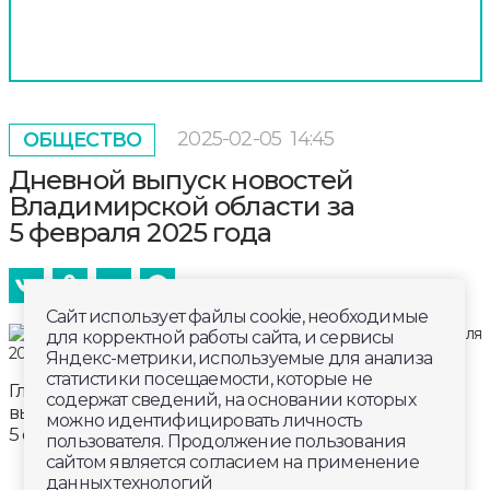
2025-02-05
14:45
ОБЩЕСТВО
Дневной выпуск новостей
Владимирской области за
5 февраля 2025 года
Сайт использует файлы cookie, необходимые
для корректной работы сайта, и сервисы
Яндекс-метрики, используемые для анализа
статистики посещаемости, которые не
Главные новости к этому часу в информационном
содержат сведений, на основании которых
выпуске телеканала «Губерния-33». Эфир от
можно идентифицировать личность
5 февраля 2025 года, 14:00.
пользователя. Продолжение пользования
сайтом является согласием на применение
данных технологий