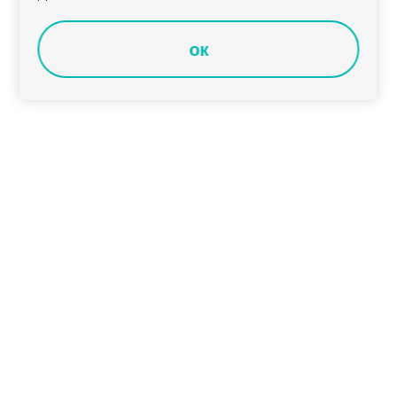
ок
Владимирские росгвардейцы провели
соревнования по стрельбе из пневматического
пистолета для людей с ограниченными
возможностями
Июль в России стал самым теплым за всю историю