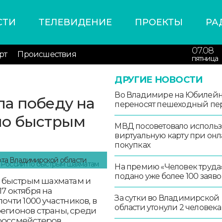
СТИ
ТЕЛЕВИДЕНИЕ
ПРОЕКТЫ
РА
07.08
рт
Происшествия
пятница
ДРУГИЕ НОВОСТИ
Во Владимире на Юбилей
а победу на
переносят пешеходный пе
по быстрым
МВД посоветовало использ
виртуальную карту при онл
покупках
рта Владимирской области
На премию «Человек труда
подано уже более 100 заяво
 быстрым шахматам и
17 октября на
За сутки во Владимирской
чти 1000 участников, в
области утонули 2 человека
регионов страны, среди
россмейстеров.