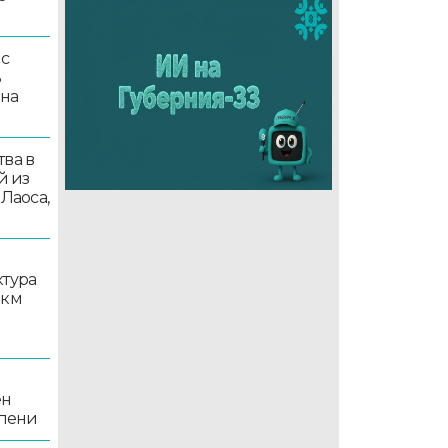
 с
ь
 на
ва в
й из
 Лаоса,
ктура
 км
ен
епени