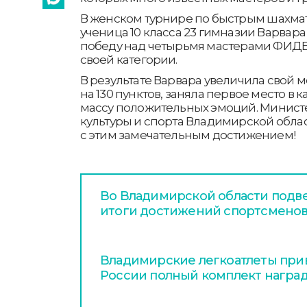
В женском турнире по быстрым шахма
ученица 10 класса 23 гимназии Варвар
победу над четырьмя мастерами ФИДЕ 
своей категории.
В результате Варвара увеличила свой
на 130 пунктов, заняла первое место в 
массу положительных эмоций. Минист
культуры и спорта Владимирской обла
с этим замечательным достижением!
Во Владимирской области подв
итоги достижений спортсменов
Владимирские легкоатлеты прив
России полный комплект награ