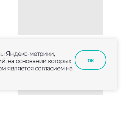
сы Яндекс-метрики,
ок
й, на основании которых
м является согласием на