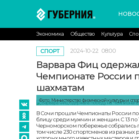
НОВО
Экономика
Общество
Культура
Спо
2024-10-22
08:00
СПОРТ
Варвара Фиц одержал
Чемпионате России 
шахматам
Фото: Министерство физической культуры и спо
В Сочи прошли Чемпионаты России по
блицу среди мужчин и женщин. С 13 по 
Черноморском побережье собрались по
том числе 230 спортсменов из разных 
которых много известных мастеров и г