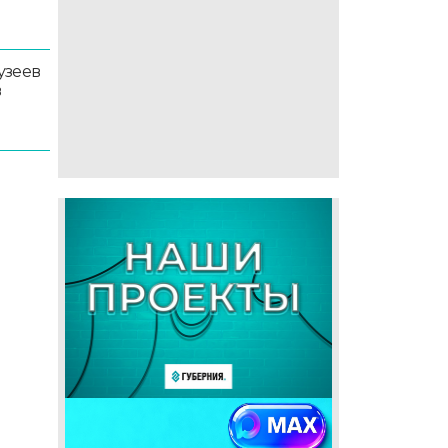
узеев
в