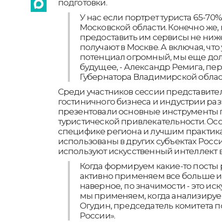
подготовки.
У нас если портрет туриста 65-70
Московской области. Конечно же
предоставить им сервисы не ниже
получают в Москве. А включая, что
потенциал огромный, мы еще дол
будущее, - Александр Ремига, пе
Губернатора Владимирской облас
Среди участников сессии представител
гостиничного бизнеса и индустрии раз
презентовали основные инструменты
туристической привлекательности. Ос
специфике региона и лучшим практик
использованы в других субъектах Росси
используют искусственный интеллект в
Когда формируем какие-то посты 
активно применяем все больше и 
наверное, по значимости - это ис
мы применяем, когда анализируем
Огудин, председатель комитета п
России».