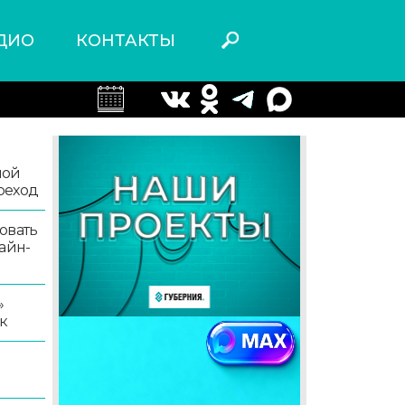
ДИО
КОНТАКТЫ
ной
реход
овать
айн-
»
к