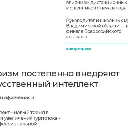
влиянием дистанционных
мошенников с начала года
Руководители школьных м
Владимирской области — 
финале Всероссийского
конкурса
смотреть все
ризм постепенно внедряют
усственный интеллект
ект – новый тренд в
я увеличения турпотока -
фессиональной