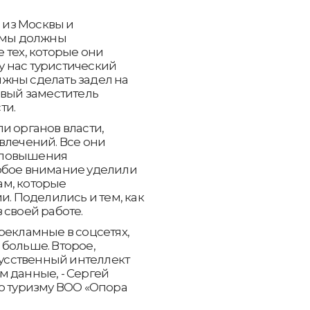
% из Москвы и
, мы должны
 тех, которые они
 у нас туристический
жны сделать задел на
рвый заместитель
ти.
и органов власти,
влечений. Все они
 повышения
обое внимание уделили
ам, которые
и. Поделились и тем, как
 своей работе.
рекламные в соцсетях,
больше. Второе,
кусственный интеллект
 данные, - Сергей
о туризму ВОО «Опора