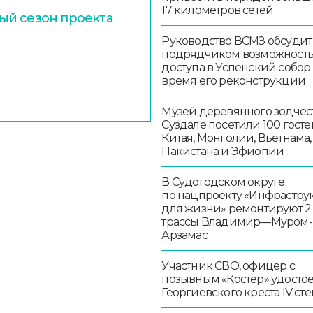
17 километров сетей
ый сезон проекта
Руководство ВСМЗ обсудит
подрядчиком возможност
доступа в Успенский собор
время его реконструкции
Музей деревянного зодчест
Суздале посетили 100 госте
Китая, Монголии, Вьетнама,
Пакистана и Эфиопии
В Судогодском округе
по нацпроекту «Инфрастру
для жизни» ремонтируют 2
трассы Владимир—Муром-
Арзамас
Участник СВО, офицер с
позывным «Костёр» удосто
Георгиевского креста IV ст