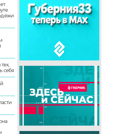
ет
уте
лодёжи
и
и
тех,
ь себя
ой
ласти
она
е