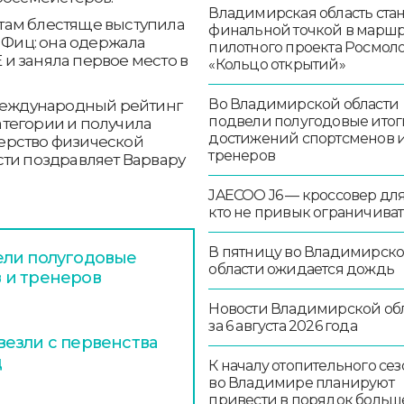
Владимирская область стан
там блестяще выступила
финальной точкой в маршр
а Фиц: она одержала
пилотного проекта Росмо
и заняла первое место в
«Кольцо открытий»
Во Владимирской области
 международный рейтинг
подвели полугодовые итог
категории и получила
достижений спортсменов 
ерство физической
тренеров
сти поздравляет Варвару
JAECOO J6 — кроссовер для 
кто не привык ограничиват
В пятницу во Владимирск
ели полугодовые
области ожидается дождь
 и тренеров
Новости Владимирской об
за 6 августа 2026 года
езли с первенства
д
К началу отопительного сез
во Владимире планируют
привести в порядок больш